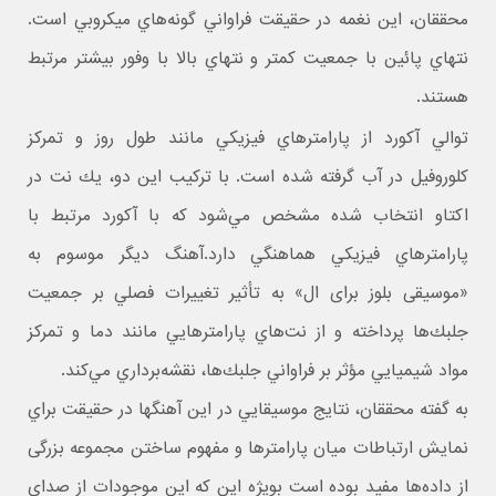
محققان، اين نغمه در حقيقت فراواني گونه‌هاي ميكروبي است.
نتهاي پائين با جمعيت كمتر و نتهاي بالا با وفور بيشتر مرتبط
هستند.
توالي آکورد از پارامترهاي فيزيكي مانند طول روز و تمركز
كلوروفيل در آب گرفته شده است. با تركيب اين دو، يك نت در
اكتاو انتخاب شده مشخص مي‌شود كه با آكورد مرتبط با
پارامترهاي فيزيكي هماهنگي دارد.آهنگ ديگر موسوم به
«موسیقی بلوز برای ال» به تأثير تغييرات فصلي بر جمعيت
جلبك‌ها پرداخته و از نت‌هاي پارامترهايي مانند دما و تمركز
مواد شيميايي مؤثر بر فراواني جلبك‌ها، نقشه‌برداري مي‌كند.
به گفته محققان، نتايج موسيقايي در اين آهنگها در حقيقت براي
نمايش ارتباطات ميان پارامترها و مفهوم ساختن مجموعه بزرگی
از داده‌ها مفيد بوده است بويژه اين كه اين موجودات از صداي