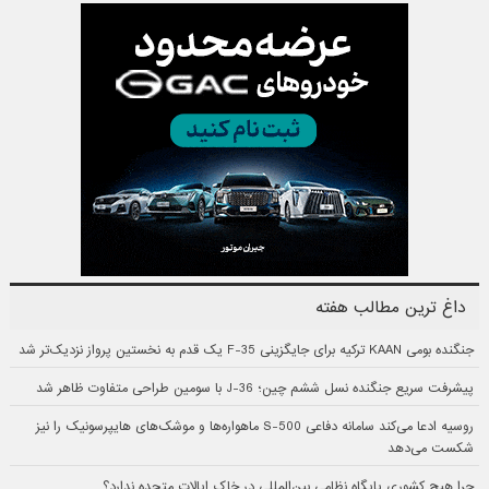
داغ ترین مطالب هفته
جنگنده بومی KAAN ترکیه برای جایگزینی F-35 یک قدم به نخستین پرواز نزدیک‌تر شد
پیشرفت سریع جنگنده نسل ششم چین؛ J-36 با سومین طراحی متفاوت ظاهر شد
روسیه ادعا می‌کند سامانه دفاعی S-500 ماهواره‌ها و موشک‌های هایپرسونیک را نیز
شکست می‌دهد
چرا هیچ کشوری پایگاه نظامی بین‌المللی در خاک ایالات متحده ندارد؟