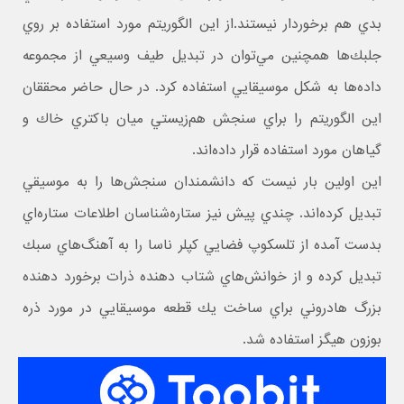
بدي هم برخوردار نيستند.از اين الگوريتم مورد استفاده بر روي
جلبك‌ها همچنين مي‌توان در تبديل طيف وسيعي از مجموعه
داده‌ها به شكل موسيقايي استفاده كرد. در حال حاضر محققان
اين الگوريتم را براي سنجش هم‌زيستي ميان باكتري خاك و
گياهان مورد استفاده قرار داده‌اند.
اين اولين بار نيست كه دانشمندان سنجش‌ها را به موسيقي
تبديل كرده‌اند. چندي پيش نيز ستاره‌شناسان اطلاعات ستاره‌اي
بدست آمده از تلسكوپ فضايي كپلر ناسا را به آهنگ‌هاي سبك
تبديل كرده و از خوانش‌هاي شتاب دهنده ذرات برخورد دهنده
بزرگ هادروني براي ساخت يك قطعه موسيقايي در مورد ذره
بوزون هيگز استفاده شد.