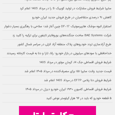
سایپا شرایط فروش مشارکت در تولید کوییک S را در مرداد 1405 اعلام کرد
کاهش ۹۱ درصدی متقاضیان در طرح فروش جدید ایران خودرو
استقرار انبوه موشک هایپرسونیک DF-17 چین آغاز شد؛ سلاحی با رهگیری بسیار دشوار
شرکت BAE Systems ساخت جنگنده‌های یوروفایتر تایفون برای ترکیه را کلید زد
طرح آزادسازی تردد خودروهای پلاک منطقه آزاد انزلی در سراسر شمال کشور
خداحافظی با سودهای میلیونی در بازار خودرو؛ رانا، تارا و دنا به قیمت کارخانه رسیدند
شرایط فروش اقساطی جک J4 کرمان موتور در مرداد 1405
قیمت جدید وانت سایپا ۱۵۱ برای مصرف‌کننده در مرداد ۱۴۰۵ اعلام شد
شرایط فروش دنا پلاس EF7P در مرداد 1405 اعلام شد
شرایط فروش اقساطی کامیون ۱۹۳۰ ایران خودرو دیزل در مرداد ۱۴۰۵
۵ قطعه خودرو که باید در ۹۶ هزار کیلومتر عوض کنید