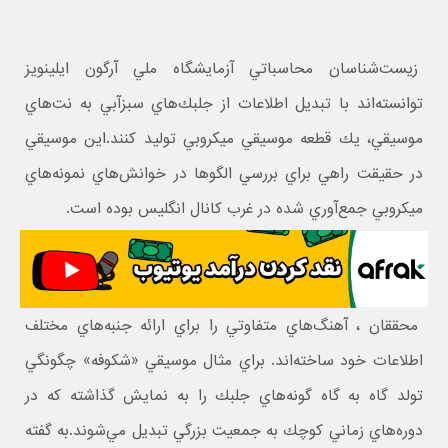
زيست‌شناسان محاسباتي آزمايشگاه ملي آرگون ايلينويز
توانسته‌اند با تبديل اطلاعات از جلبك‌هاي سبزآبي به نت‌هاي
موسيقي، يك قطعه موسيقي ميكروبي توليد كنند.اين موسيقي
در حقيقت راهي براي بررسي الگوها در خوانش‌هاي نمونه‌هاي
ميكروبي جمع‌آوري شده در غرب كانال انگليس بوده است.
محققان ، آهنگ‌هاي متفاوتي را براي ارائه جنبه‌هاي مختلف
اطلاعات خود ساخته‌اند. براي مثال موسيقي «شكوفه» چگونگي
تولد گاه به گاه گونه‌هاي جلبك را به نمايش گذاشته كه در
دوره‌هاي زماني كوچك به جمعيت بزرگي تبديل مي‌شوند.به گفته