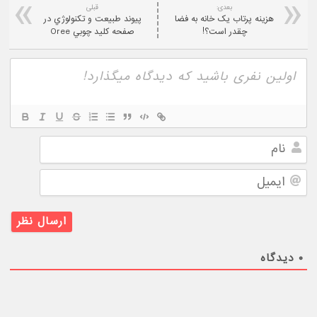
بعدی:
قبلی
هزينه پرتاب يک خانه به فضا
پيوند طبيعت و تکنولوژي در
چقدر است؟!
صفحه کليد چوبي Oree
نام
ایمیل
۰
دیدگاه