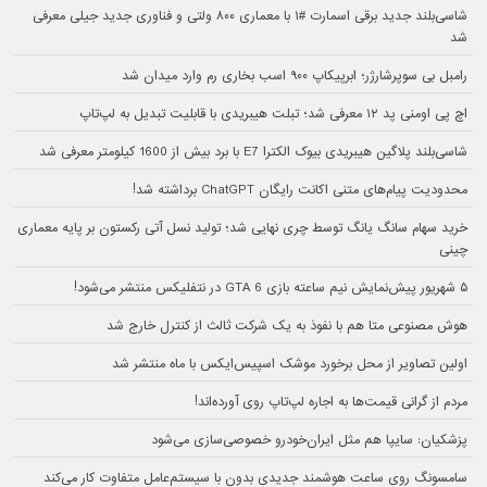
شاسی‌بلند جدید برقی اسمارت #۱ با معماری ۸۰۰ ولتی و فناوری جدید جیلی معرفی
شد
رامبل بی سوپرشارژر؛ ابرپیکاپ ۹۰۰ اسب بخاری رم وارد میدان شد
اچ پی اومنی پد ۱۲ معرفی شد؛ تبلت هیبریدی با قابلیت تبدیل به لپ‌تاپ
شاسی‌بلند پلاگین هیبریدی بیوک الکترا E7 با برد بیش از 1600 کیلومتر معرفی شد
محدودیت پیام‌های متنی اکانت رایگان ChatGPT برداشته شد!
خرید سهام سانگ‌ یانگ توسط چری نهایی شد؛ تولید نسل آتی رکستون بر پایه معماری
چینی
۵ شهریور پیش‌نمایش نیم ساعته بازی GTA 6 در نتفلیکس منتشر می‌شود!
هوش مصنوعی متا هم با نفوذ به یک شرکت ثالث از کنترل خارج شد
اولین تصاویر از محل برخورد موشک اسپیس‌ایکس با ماه منتشر شد
مردم از گرانی قیمت‌ها به اجاره لپ‌تاپ روی آورده‌اند!
پزشکیان: سایپا هم مثل ایران‌خودرو خصوصی‌سازی می‌شود
سامسونگ روی ساعت هوشمند جدیدی بدون با سیستم‌عامل متفاوت کار می‌کند