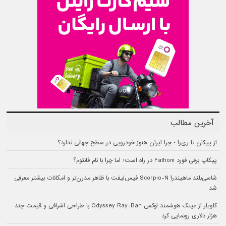
آخرین مطالب
از پیکان تا ری‌را ؛ چرا ایران هنوز خودرویی در سطح جهانی ندارد؟
پیکاپ برقی فورد Fathom در راه است؛ اما چرا با نام فانتوم؟
شاسی‌بلند ماهیندرا Scorpio-N فیس‌لیفت با ظاهر مدرن‌تر و امکانات بیشتر معرفی
شد
کاویار از عینک هوشمند لوکس Odyssey Ray-Ban با طراحی اشرافی و قیمت چند
هزار دلاری رونمایی کرد