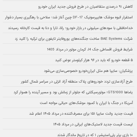
کاهش ۹۱ درصدی متقاضیان در طرح فروش جدید ایران خودرو
استقرار انبوه موشک هایپرسونیک DF-17 چین آغاز شد؛ سلاحی با رهگیری بسیار دشوار
خداحافظی با سودهای میلیونی در بازار خودرو؛ رانا، تارا و دنا به قیمت کارخانه رسیدند
شرکت BAE Systems ساخت جنگنده‌های یوروفایتر تایفون برای ترکیه را کلید زد
شرایط فروش اقساطی جک J4 کرمان موتور در مرداد 1405
۵ قطعه خودرو که باید در ۹۶ هزار کیلومتر عوض کنید
پزشکیان: سایپا هم مثل ایران‌خودرو خصوصی‌سازی می‌شود
طرح آزادسازی تردد خودروهای پلاک منطقه آزاد انزلی در سراسر شمال کشور
یاماها GTS1000؛ موتورسیکلتی که جلوتر از زمانش بود و مسیر آینده را هموار کرد
آمریکا در جنگ با ایران با کمبود موشک‌های حیاتی مواجه است
قیمت جدید وانت سایپا ۱۵۱ برای مصرف‌کننده در مرداد ۱۴۰۵ اعلام شد
لیست قیمت جدید لاستیک‌های ایرانی در مرداد ۱۴۰۵
۱۰ بازی برتر پلی‌استیشن ۱ که در تاریخ ماندگار شدند