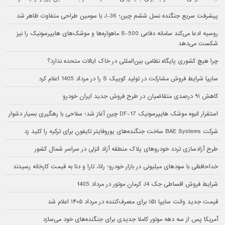
پیشرفت سریع جنگنده نسل ششم چین؛ J-36 با سومین طراحی متفاوت ظاهر شد
روسیه ادعا می‌کند سامانه دفاعی S-500 ماهواره‌ها و موشک‌های هایپرسونیک را نیز
شکست می‌دهد
چرا هیچ کشوری پایگاه نظامی بین‌المللی در خاک ایالات متحده ندارد؟
سایپا شرایط فروش مشارکت در تولید کوییک S را در مرداد 1405 اعلام کرد
کاهش ۹۱ درصدی متقاضیان در طرح فروش جدید ایران خودرو
استقرار انبوه موشک هایپرسونیک DF-17 چین آغاز شد؛ سلاحی با رهگیری بسیار دشوار
شرکت BAE Systems ساخت جنگنده‌های یوروفایتر تایفون برای ترکیه را کلید زد
طرح آزادسازی تردد خودروهای پلاک منطقه آزاد انزلی در سراسر شمال کشور
خداحافظی با سودهای میلیونی در بازار خودرو؛ رانا، تارا و دنا به قیمت کارخانه رسیدند
شرایط فروش اقساطی جک J4 کرمان موتور در مرداد 1405
قیمت جدید وانت سایپا ۱۵۱ برای مصرف‌کننده در مرداد ۱۴۰۵ اعلام شد
آمریکا پس از سه دهه موتور کاملا جدیدی برای جنگنده‌های خود می‌سازد