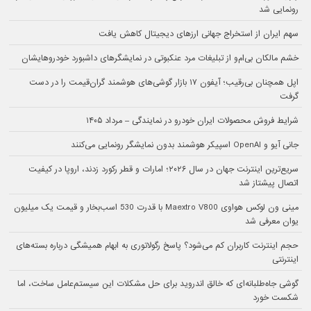
رونمایی شد
سهم ایران از استخراج جهانی ارزهای دیجیتال کاهش یافت
خشم مالکان بی‌ام‌و از تبلیغات مرد عنکبوتی در نمایشگرهای داشبورد خودروهایشان
اپل همچنان بی‌رقیب؛ آیفون ۱۷ بازار گوشی‌های هوشمند گران‌قیمت را در دست
گرفت
شرایط فروش محصولات ایران خودرو در نمایندگی – مرداد ۱۴۰۵
جانی آیو و OpenAI اسپیکر هوشمند بدون نمایشگر رونمایی می‌کنند
سریع‌ترین اینترنت جهان در سال ۲۰۲۶؛ امارات و قطر رکورد زدند، اروپا در کیفیت
اتصال پیشتاز شد
مینی ون لوکس هواوی Maextro V800 با قدرت 530 اسب‌بخار و قیمت یک میلیون
یوان معرفی شد
حجم اینترنت کاربران کم می‌شود؟ پاسخ رگولاتوری به ابهام همیشگی درباره بسته‌های
اینترنتی
گوشی جاه‌طلبانه‌ای که خالق اندروید برای حل مشکلات این سیستم‌عامل ساخت، اما
شکست خورد