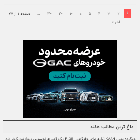
۱
...
۳۰
۲۰
۱۰
»
۵
۴
۳
۲
صفحه ۱ از ۷۷
آخر »
داغ ترین مطالب هفته
جنگنده بومی KAAN ترکیه برای جایگزینی F-35 یک قدم به نخستین پرواز نزدیک‌تر شد