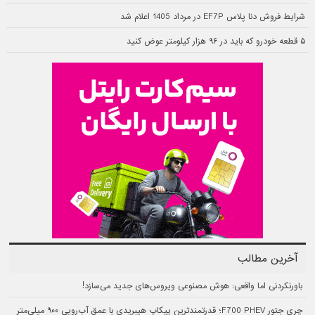
شرایط فروش دنا پلاس EF7P در مرداد 1405 اعلام شد
۵ قطعه خودرو که باید در ۹۶ هزار کیلومتر عوض کنید
آخرین مطالب
باورنکردنی اما واقعی: هوش مصنوعی ویروس‌های جدید می‌سازد!
چری جتور F700 PHEV؛ قدرتمندترین پیکاپ هیبریدی با عمق آب‌رویی ۹۰۰ میلی‌متر