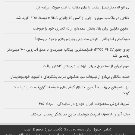
لی اتو i8 دیفرانسیل عقب را برای مقابله با افت فروش عرضه کرد
انقلابی در واکسیناسیون؛ اولین واکسن آنفلوآنزای mRNA توسط FDA تایید شد
استون مارتین برای بقا، بخش عمده‌ای از نام تجاری خود را فروخت
باورنکردنی اما واقعی: هوش مصنوعی ویروس‌های جدید می‌سازد!
چری جتور F700 PHEV؛ قدرتمندترین پیکاپ هیبریدی با عمق آب‌رویی ۹۰۰ میلی‌متر
رونمایی شد
سهم ایران از استخراج جهانی ارزهای دیجیتال کاهش یافت
خشم مالکان بی‌ام‌و از تبلیغات مرد عنکبوتی در نمایشگرهای داشبورد خودروهایشان
اپل همچنان بی‌رقیب؛ آیفون ۱۷ بازار گوشی‌های هوشمند گران‌قیمت را در دست
گرفت
شرایط فروش محصولات ایران خودرو در نمایندگی – مرداد ۱۴۰۵
جانی آیو و OpenAI اسپیکر هوشمند بدون نمایشگر رونمایی می‌کنند
تمامی حقوق برای Gadgetnews (گجت نیوز) محفوظ است
استفاده از مطالب سایت تنها با اجازه کتبی مجاز است و با متخلفین برابر قانون برخورد