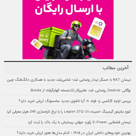
آخرین مطالب
نیسان NX7 با حسگر لیدار رونمایی شد؛ شاسی‌بلند جدید با همکاری دانگ‌فنگ چین
بوگاتی Destrier رونمایی شد؛ هایپرکار تک‌نسخه الهام‌گرفته از Bolide
بررسی اولیه گلکسی زد فولد ۸؛ آیا تاشوی جدید سامسونگ ارزش خرید دارد؟
لنوو مانیتور گیمینگ خمیده Legion 27Q-2c را با نرخ تازه‌سازی 240 هرتز معرفی کرد
نیسان قشقایی E-Power رکورد جهانی پیمایش با یک باک را ثبت کرد
بهترین خودروهای داخلی ایران در ۱۴۰۵ ؛ کدام مدل‌ها هنوز ارزش خرید دارند؟