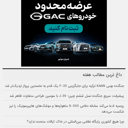
داغ ترین مطالب هفته
جنگنده بومی KAAN ترکیه برای جایگزینی F-35 یک قدم به نخستین پرواز نزدیک‌تر شد
پیشرفت سریع جنگنده نسل ششم چین؛ J-36 با سومین طراحی متفاوت ظاهر شد
روسیه ادعا می‌کند سامانه دفاعی S-500 ماهواره‌ها و موشک‌های هایپرسونیک را نیز
شکست می‌دهد
چرا هیچ کشوری پایگاه نظامی بین‌المللی در خاک ایالات متحده ندارد؟