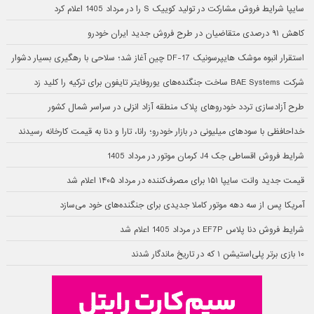
سایپا شرایط فروش مشارکت در تولید کوییک S را در مرداد 1405 اعلام کرد
کاهش ۹۱ درصدی متقاضیان در طرح فروش جدید ایران خودرو
استقرار انبوه موشک هایپرسونیک DF-17 چین آغاز شد؛ سلاحی با رهگیری بسیار دشوار
شرکت BAE Systems ساخت جنگنده‌های یوروفایتر تایفون برای ترکیه را کلید زد
طرح آزادسازی تردد خودروهای پلاک منطقه آزاد انزلی در سراسر شمال کشور
خداحافظی با سودهای میلیونی در بازار خودرو؛ رانا، تارا و دنا به قیمت کارخانه رسیدند
شرایط فروش اقساطی جک J4 کرمان موتور در مرداد 1405
قیمت جدید وانت سایپا ۱۵۱ برای مصرف‌کننده در مرداد ۱۴۰۵ اعلام شد
آمریکا پس از سه دهه موتور کاملا جدیدی برای جنگنده‌های خود می‌سازد
شرایط فروش دنا پلاس EF7P در مرداد 1405 اعلام شد
۱۰ بازی برتر پلی‌استیشن ۱ که در تاریخ ماندگار شدند