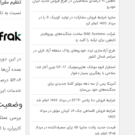
کاهش ۹۱ درصدی متقاضیان در طرح فروش جدید ایران
تنظیم مقرر
خودرو
نسبت به تابستان، از 
سایپا شرایط فروش مشارکت در تولید کوییک S را در
مرداد 1405 اعلام کرد
شرکت BAE Systems ساخت جنگنده‌های یوروفایتر
تایفون برای ترکیه را کلید زد
طرح آزادسازی تردد خودروهای پلاک منطقه آزاد انزلی در
سراسر شمال کشور
در این دور
استقرار انبوه موشک هایپرسونیک DF-17 چین آغاز شد؛
عمده آن‌ها 
سلاحی با رهگیری بسیار دشوار
آمریکا پس از سه دهه موتور کاملا جدیدی برای
جنگنده‌های خود می‌سازد
خدمات این 
شرایط فروش دنا پلاس EF7P در مرداد 1405 اعلام شد
وضعیت ر
شرایط فروش اقساطی جک J4 کرمان موتور در مرداد
1405
بررسی عملک
قیمت جدید وانت سایپا ۱۵۱ برای مصرف‌کننده در مرداد
کاربران، با
۱۴۰۵ اعلام شد