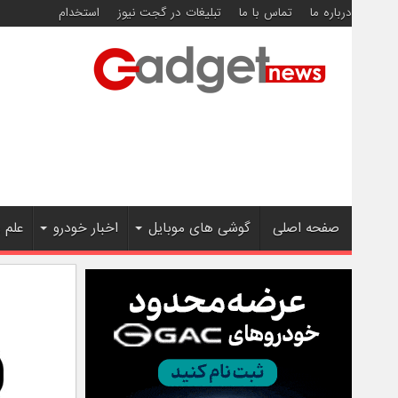
درباره ما
تماس با ما
تبلیغات در گجت نیوز
استخدام
صفحه اصلی
گوشی های موبایل
اخبار خودرو
علم 