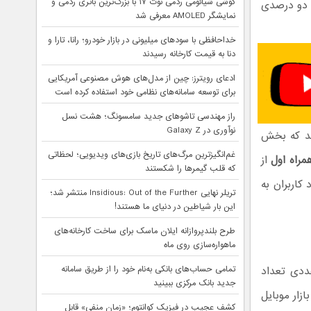
گوشی شیائومی ردمی نوت ۱۷ با بزرگ‌ترین باتری ردمی و
د دو درصدی
نمایشگر AMOLED معرفی شد
خداحافظی با سودهای میلیونی در بازار خودرو؛ رانا، تارا و
دنا به قیمت کارخانه رسیدند
ادعای رویترز: چین از مدل‌های هوش مصنوعی آمریکایی
برای توسعه سامانه‌های نظامی خود استفاده کرده است
راز مهندسی تاشوهای جدید سامسونگ؛ هشت نسل
نوآوری در Galaxy Z
ند که بخش
غم‌انگیزترین مرگ‌های تاریخ بازی‌های ویدیویی؛ لحظاتی
مراه اول
از
که قلب گیمرها را شکستند
عتماد کاربران به
تریلر نهایی Insidious: Out of the Further منتشر شد؛
این بار شیاطین در دنیای ما هستند!
طرح بلندپروازانه ایلان ماسک برای ساخت کارخانه‌های
ماهواره‌سازی روی ماه
تمامی حساب‌های بانکی به‌نام خود را از طریق سامانه
عددی تعداد
جدید بانک مرکزی ببینید
ازار موبایل
کشف عجیب در فیزیک کوانتوم؛ «زمان منفی» قابل