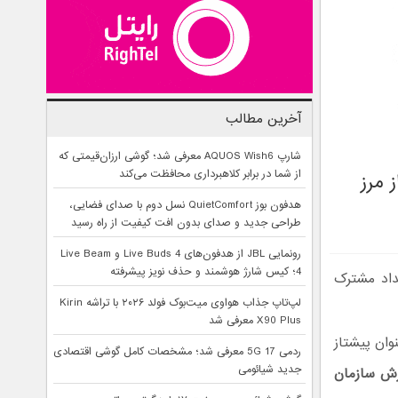
آخرین مطالب
شارپ AQUOS Wish6 معرفی شد؛ گوشی ارزان‌قیمتی که
از شما در برابر کلاهبرداری محافظت می‌کند
 مرز
هدفون بوز QuietComfort نسل دوم با صدای فضایی،
طراحی جدید و صدای بدون افت کیفیت از راه رسید
رونمایی JBL از هدفون‌های Live Buds 4 و Live Beam
4؛ کیس شارژ هوشمند و حذف نویز پیشرفته
داد مشترک
لپ‌تاپ جذاب هواوی میت‌بوک فولد ۲۰۲۶ با تراشه Kirin
X90 Plus معرفی شد
ه خود را به عنوان پیشتاز
ردمی 17 5G معرفی شد؛ مشخصات کامل گوشی اقتصادی
جدید شیائومی
رش سازمان