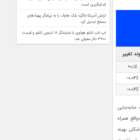
اندازه‌گیری است
ارتش آمریکا بالگرد بلک هاوک را به پرتابگر پهپادهای
مسلح تبدیل کرد
لپ تاپ تاشو هواوی با نمایشگر ۱۸ اینچی تاشو و قیمت
۳۷۰۰ دلار معرفی شد
وند تغییر
۰.۱٪+
۰.۰۴٪-
۰.۰۶٪-
 نشان‌دهنده جابه‌جایی
واقع همراه
شکلی بهینه