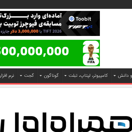
و دانش
کامپیوتر، لپتاپ، تبلت
گوناگون
گجت
نرم افزار