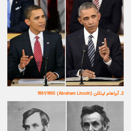
2. آبراهام لینکلن (Abraham Lincoln) 1861/1865