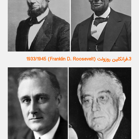
3.فرانکلین روزولت (Franklin D. Roosevelt) 1933/1945