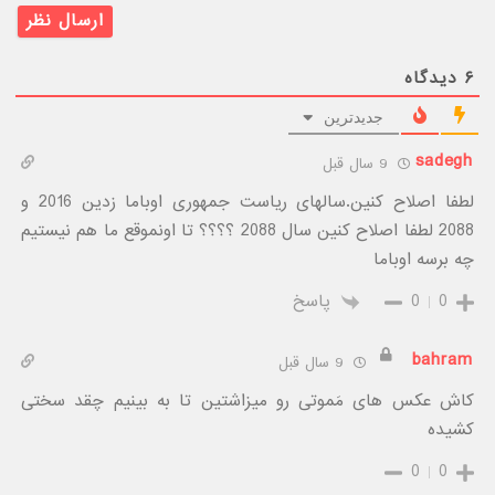
۶
دیدگاه
جدیدترین
sadegh
9 سال قبل
لطفا اصلاح کنین.سالهای ریاست جمهوری اوباما زدین 2016 و
2088 لطفا اصلاح کنین سال 2088 ؟؟؟؟ تا اونموقع ما هم نیستیم
چه برسه اوباما
0
0
پاسخ
bahram
9 سال قبل
کاش عکس های مَموتی رو میزاشتین تا به بینیم چقد سختی
کشیده
0
0