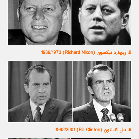
8. ریچارد نیکسون (Richard Nixon) 1969/1973
9. بیل کلینتون (Bill Clinton) 1993/2001