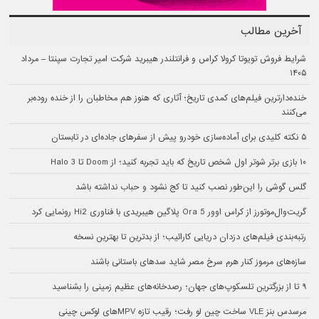
آخرین مطالب
شرایط فروش تویوتا کرولا کراس و فرانتلندر هیبرید شرکت امیر تجارت سپنتا – مرداد
۱۴۰۵
خنده‌دارترین فیلم‌های کمدی تاریخ؛ آثاری که هنوز هم مخاطبان را از خنده روده‌بر
می‌کنند
۵ نکته کلیدی برای آماده‌سازی خودرو پیش از سفرهای جاده‌ای در تابستان
۱۰ بازی برتر شوتر اول شخص تاریخ که باید تجربه کنید؛ از Doom تا Halo 3
گلس گوشی را این‌طور نصب کنید تا کج نشود و حباب نداشته باشد
گریت‌وال‌موتورز از کراس اوور Ora 5 پلاگین هیبریدی با فناوری Hi2 رونمایی کرد
رتبه‌بندی فیلم‌های دزدان دریایی کارائیب؛ از بدترین تا بهترین نسخه
سازه‌های مرموز کنار هرم سرخ مصر شاید سدهای باستانی باشند
۹ تا از بزرگترین تلسکوپ‌های جهان؛ رصدخانه‌های عظیم زمینی را بشناسید
مرسدس بنز VLE ساخت چین لو رفت؛ رقیب تازه MPVهای لوکس چینی