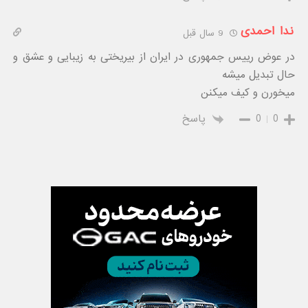
ندا احمدی
9 سال قبل
در عوض رییس جمهوری در ایران از بیریختی به زیبایی و عشق و
حال تبدیل میشه
میخورن و کیف میکنن
0
0
پاسخ