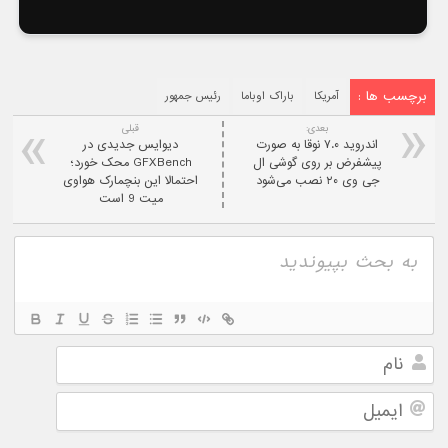
برچسب ها :
آمریکا
باراک اوباما
رئیس جمهور
بعدی:
قبلی
اندروید ۷.۰ نوقا به صورت
دیوایس جدیدی در
پیشفرض بر روی گوشی ال
GFXBench محک خورد؛
جی وی ۲۰ نصب می‌شود
احتمالا این بنچمارک هواوی
میت 9 است
نام
ایمیل