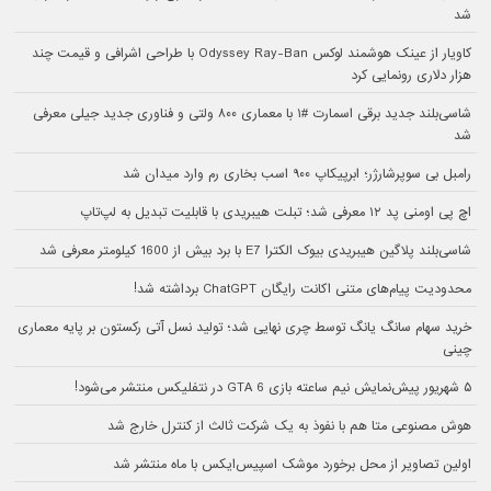
شد
کاویار از عینک هوشمند لوکس Odyssey Ray-Ban با طراحی اشرافی و قیمت چند
هزار دلاری رونمایی کرد
شاسی‌بلند جدید برقی اسمارت #۱ با معماری ۸۰۰ ولتی و فناوری جدید جیلی معرفی
شد
رامبل بی سوپرشارژر؛ ابرپیکاپ ۹۰۰ اسب بخاری رم وارد میدان شد
اچ پی اومنی پد ۱۲ معرفی شد؛ تبلت هیبریدی با قابلیت تبدیل به لپ‌تاپ
شاسی‌بلند پلاگین هیبریدی بیوک الکترا E7 با برد بیش از 1600 کیلومتر معرفی شد
محدودیت پیام‌های متنی اکانت رایگان ChatGPT برداشته شد!
خرید سهام سانگ‌ یانگ توسط چری نهایی شد؛ تولید نسل آتی رکستون بر پایه معماری
چینی
۵ شهریور پیش‌نمایش نیم ساعته بازی GTA 6 در نتفلیکس منتشر می‌شود!
هوش مصنوعی متا هم با نفوذ به یک شرکت ثالث از کنترل خارج شد
اولین تصاویر از محل برخورد موشک اسپیس‌ایکس با ماه منتشر شد