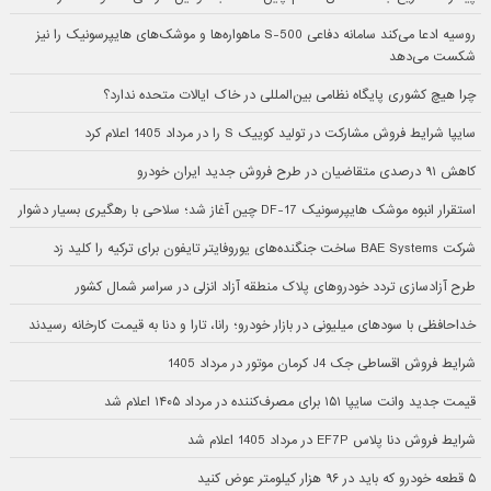
روسیه ادعا می‌کند سامانه دفاعی S-500 ماهواره‌ها و موشک‌های هایپرسونیک را نیز
شکست می‌دهد
چرا هیچ کشوری پایگاه نظامی بین‌المللی در خاک ایالات متحده ندارد؟
سایپا شرایط فروش مشارکت در تولید کوییک S را در مرداد 1405 اعلام کرد
کاهش ۹۱ درصدی متقاضیان در طرح فروش جدید ایران خودرو
استقرار انبوه موشک هایپرسونیک DF-17 چین آغاز شد؛ سلاحی با رهگیری بسیار دشوار
شرکت BAE Systems ساخت جنگنده‌های یوروفایتر تایفون برای ترکیه را کلید زد
طرح آزادسازی تردد خودروهای پلاک منطقه آزاد انزلی در سراسر شمال کشور
خداحافظی با سودهای میلیونی در بازار خودرو؛ رانا، تارا و دنا به قیمت کارخانه رسیدند
شرایط فروش اقساطی جک J4 کرمان موتور در مرداد 1405
قیمت جدید وانت سایپا ۱۵۱ برای مصرف‌کننده در مرداد ۱۴۰۵ اعلام شد
شرایط فروش دنا پلاس EF7P در مرداد 1405 اعلام شد
۵ قطعه خودرو که باید در ۹۶ هزار کیلومتر عوض کنید