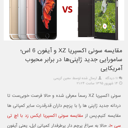
مقایسه سونی اکسپریا XZ و آیفون 6 اس؛
سامورایی جدید ژاپنی‌ها در برابر محبوب
آمریکایی
۱۱ دیدگاه
ارسال شده توسط: معین کریمی
۱۴ شهریور ۱۳۹۵ ساعت ۲۱:۲۴
سونی اکسپریا XZ رسماً معرفی شده و حالا فرصت خوبی‌ست تا
دردانه جدید ژاپنی ها را با پزچم داران قدرقدرت سایر کمپانی ها
مقایسه کنیم.پس از
مقایسه سونی اکسپریا ایکس زد با اچ تی
سی ۱۰
، حالا به سراغ پرچم دار پرطرفدار کمپانی اپل، یعنی آیفون