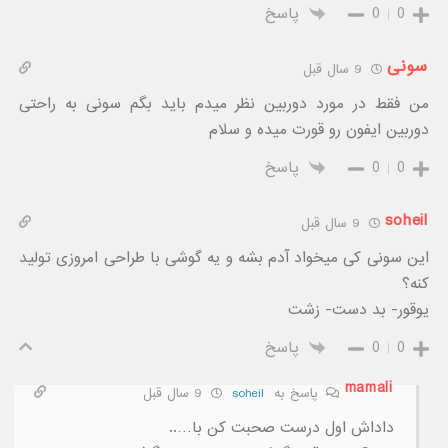
0
0
پاسخ
سونی
9 سال قبل
من فقط در مورد دوربین نظر میدم باید بگم سونی به راحتی
دوربین ایفون رو قورت میده و سلام
0
0
پاسخ
soheil
9 سال قبل
این سونی کی میخواد آدم بشه و یه گوشی با طراحی امروزی تولید
کنه؟
یوقور- بد دست- زشت
0
0
پاسخ
mamali
پاسخ به
soheil
9 سال قبل
داداش اول درست صحبت کن با…..