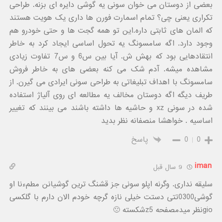
بعضی از دوستان می خوان سونی یه گوشی دایره ای بزنه. طراحی
تکراری یعنی چی؟ تمام اسمارت فورن ها داری یک هویت هستند
که المان های ثابتی داره.این تو همه گجت ها و حتی خودرو هم
وجود دارد. اگه سامسونگ یه تحول اساسی ایجاد کرد به خاطر
انتقادهایی بود که بهش ش. آیا بین س6 و س7 تفاوت زیادی
مشاهده میشه. آدم شک می کنه بعضی های به خاطر فروش
سامسونگ با اهداف تبلیغاتی به طراحی سونی ایرادی می گیرن. از
طریف دیگه اگه دوستان مخالف یه مطالعه ای روی آلیاژ استفاده
شده در سونی xz و حاشیه ها داشته باشند می بینند که تغییر
اساسیه . خواهشا منصفانه نظر بدید
0
0
پاسخ
iman
9 سال قبل
سلیقه نداری. وگرنه اپلو سونی جز قشنگ ترین گوشیانن مطمءنا او
گوشی0300تتی دستت خیلی نازه گرچه خودم الان دارم با گلکسی
gioنظر میدمصفحه z5شکسته 🙁