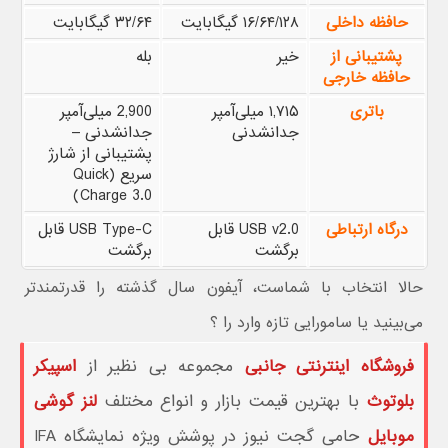
حافظه داخلی
۱۶/۶۴/۱۲۸ گیگابایت
۳۲/۶۴ گیگابایت
پشتیبانی از
خیر
بله
حافظه خارجی
باتری
۱,۷۱۵ میلی‌آمپر
2,900 میلی‌آمپر
جدانشدنی
جدانشدنی –
پشتیبانی از شارژ
سریع (Quick
Charge 3.0)
درگاه ارتباطی
USB v2.0 قابل
USB Type-C قابل
برگشت
برگشت
حالا انتخاب با شماست، آیفون سال گذشته را قدرتمندتر
می‌بینید یا سامورایی تازه وارد را ؟
فروشگاه اینترنتی جانبی
مجموعه بی نظیر از
اسپیکر
بلوتوث
با بهترین قیمت بازار و انواع مختلف
لنز گوشی
موبایل
حامی گجت نیوز در پوشش ویژه نمایشگاه IFA