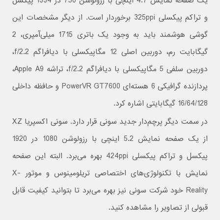
یک صفحه نمایش 4.7 اینچی با رزولوشن 750 در 1334 پیکسل
و تراکم پیکسلی 325ppi برخوردار است. از دیگر مشخصات این
گوشی هوشمند باید به وجود یک باتری 1715 میلی‌آمپری، 2
گیگابایت رم، دوربین اصلی 12 مگاپیکسلی با دیافراگم f/2.2،
دوربین سلفی 5 مگاپیکسلی با دیافراگم f/2.2، تراشه Apple A9،
پردازنده گرافیکی 6 هسته‌ای PowerVR GT7600 و حافظه داخلی
16/64/128 گیگابایتی اشاره کرد.
در سمت دیگر پرچم‌دار جدید سونی قرار دارد. سونی اکسپریا XZ
از یک صفحه نمایش 5.2 اینچی با رزولوشن 1080 در 1920
پیکسل و تراکم پیکسلی 424ppi بهره می‌برد. البته این صفحه
نمایش با تکنولوژی‌های اختصاصی تریلومینوس و موتور X-
Reality خود شرکت سونی نیز بهره می‌برد تا بتوانید کیفیت قابل
قبولی از تصاویر را مشاهده کنید.