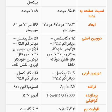
پیکسل
نسبت صفحه به
۶۵.۶ درصد
۷۰.۹ درصد
بدنه
ابعاد
۱۳۸.۳ در ۶۷.۱ در ۷.۱
۱۴۶ در ۷۲ در ۸.۱
میلی‌متر
میلی‌متر
دوربین اصلی
12 مگاپیکسل –
23 مگاپیکسل –
دیافراگم f/2.2 –
دیافراگم f/2.0 –
فوکوس خودکار
فوکوس مبتنی بر
مبتنی بر تشخیص
تشخیص فاز و
فاز، فلش دوگانه
فوکوس خودکار
LED
لیزری، فلش LED
دوربین فرعی
5 مگاپیکسل –
13 مگاپیکسل –
دیافراگم f/2.2
دیافراگم f/2.0
تراشه
Apple A9
اسنپدراگون ۸۲۰
پردازنده
PowerR GT7600
آدرنو ۵۳۰
گرافیکی
ظرفیت رم
۲ گیگابایت
۳ گیگابایت