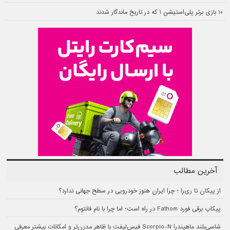
۱۰ بازی برتر پلی‌استیشن ۱ که در تاریخ ماندگار شدند
آخرین مطالب
از پیکان تا ری‌را ؛ چرا ایران هنوز خودرویی در سطح جهانی ندارد؟
پیکاپ برقی فورد Fathom در راه است؛ اما چرا با نام فانتوم؟
شاسی‌بلند ماهیندرا Scorpio-N فیس‌لیفت با ظاهر مدرن‌تر و امکانات بیشتر معرفی