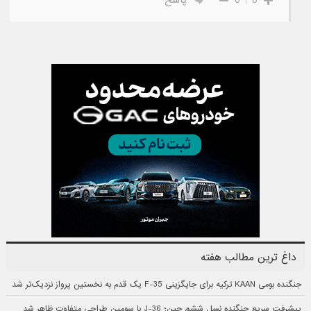
0
0
پاسخ
داغ ترین مطالب هفته
جنگنده بومی KAAN ترکیه برای جایگزینی F-35 یک قدم به نخستین پرواز نزدیک‌تر شد
پیشرفت سریع جنگنده نسل ششم چین؛ J-36 با سومین طراحی متفاوت ظاهر شد