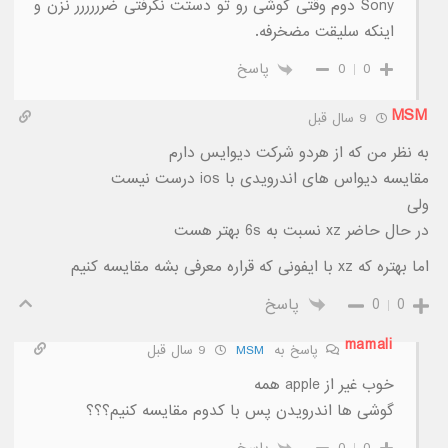
Sony دوم وقتی گوشی رو تو دستت نگرفتی ضرررررر نزن و
اینکه سلیقت مضخرفه.
0
0
پاسخ
MSM
9 سال قبل
به نظر من که از هردو شرکت دیوایس دارم
مقایسه دیواس های اندرویدی با ios درست نیست
ولی
در حال حاضر xz نسبت به 6s بهتر هست
اما بهتره که xz با ایفونی که قراره معرفی بشه مقایسه کنیم
0
0
پاسخ
mamali
پاسخ به
MSM
9 سال قبل
خوب غیر از apple همه
گوشی ها اندرویدن پس با کدوم مقایسه کنیم؟؟؟