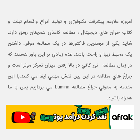
امروزه علارغم پيشرفت تکنولوژي و توليد انواع واقسام تبلت و
کتاب خوان هاي ديجيتال ، مطالعه کاغذي همچنان رونق دارد.
شايد يکي از مهمترين فاکتورها در يک مطالعه موفق, داشتن
يک محيط زيبا و راحت باشد. عده زيادي بر اين باور هستند که
در زمان مطالعه , نور کافي در بالا رفتن ميزان تمرکز موثر است و
چراغ هاي مطالعه در اين بين نقش مهمي ايفا مي کنند.با اين
مقدمه به معرفي چراغ مطالعه Lumina مي پردازيم پس با ما
همراه باشيد.