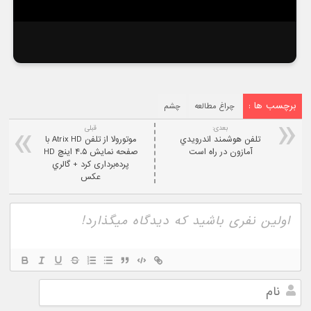
برچسب ها :
چراغ مطالعه
چشم
بعدی:
قبلی
تلفن هوشمند اندرويدي
موتورولا از تلفن Atrix HD با
آمازون در راه است
صفحه نمایش ۴.۵ اینچ HD
پرده‌برداری کرد + گالري
عکس
نام