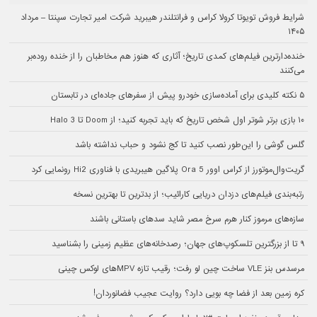
شرایط فروش تویوتا کرولا کراس و فرانتلندر هیبرید شرکت امیر تجارت سپنتا – مرداد
۱۴۰۵
خنده‌دارترین فیلم‌های کمدی تاریخ؛ آثاری که هنوز هم مخاطبان را از خنده روده‌بر
می‌کنند
۵ نکته کلیدی برای آماده‌سازی خودرو پیش از سفرهای جاده‌ای در تابستان
۱۰ بازی برتر شوتر اول شخص تاریخ که باید تجربه کنید؛ از Doom تا Halo 3
گلس گوشی را این‌طور نصب کنید تا کج نشود و حباب نداشته باشد
گریت‌وال‌موتورز از کراس اوور Ora 5 پلاگین هیبریدی با فناوری Hi2 رونمایی کرد
رتبه‌بندی فیلم‌های دزدان دریایی کارائیب؛ از بدترین تا بهترین نسخه
سازه‌های مرموز کنار هرم سرخ مصر شاید سدهای باستانی باشند
۹ تا از بزرگترین تلسکوپ‌های جهان؛ رصدخانه‌های عظیم زمینی را بشناسید
مرسدس بنز VLE ساخت چین لو رفت؛ رقیب تازه MPVهای لوکس چینی
کره زمین بعد از فضا چه بویی دارد؟ روایت عجیب فضانوردان!