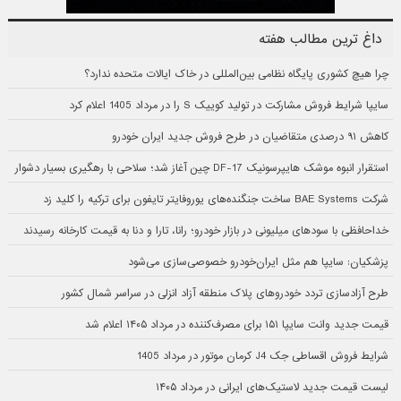
داغ ترین مطالب هفته
چرا هیچ کشوری پایگاه نظامی بین‌المللی در خاک ایالات متحده ندارد؟
سایپا شرایط فروش مشارکت در تولید کوییک S را در مرداد 1405 اعلام کرد
کاهش ۹۱ درصدی متقاضیان در طرح فروش جدید ایران خودرو
استقرار انبوه موشک هایپرسونیک DF-17 چین آغاز شد؛ سلاحی با رهگیری بسیار دشوار
شرکت BAE Systems ساخت جنگنده‌های یوروفایتر تایفون برای ترکیه را کلید زد
خداحافظی با سودهای میلیونی در بازار خودرو؛ رانا، تارا و دنا به قیمت کارخانه رسیدند
پزشکیان: سایپا هم مثل ایران‌خودرو خصوصی‌سازی می‌شود
طرح آزادسازی تردد خودروهای پلاک منطقه آزاد انزلی در سراسر شمال کشور
قیمت جدید وانت سایپا ۱۵۱ برای مصرف‌کننده در مرداد ۱۴۰۵ اعلام شد
شرایط فروش اقساطی جک J4 کرمان موتور در مرداد 1405
لیست قیمت جدید لاستیک‌های ایرانی در مرداد ۱۴۰۵