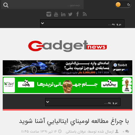
با چراغ مطالعه لوميناي ايتاليايي آشنا شويد
۰
ارسال شده توسط: عرفان باستانی
۱۶ تیر ۱۳۹۱ ساعت ۱۱:۴۵