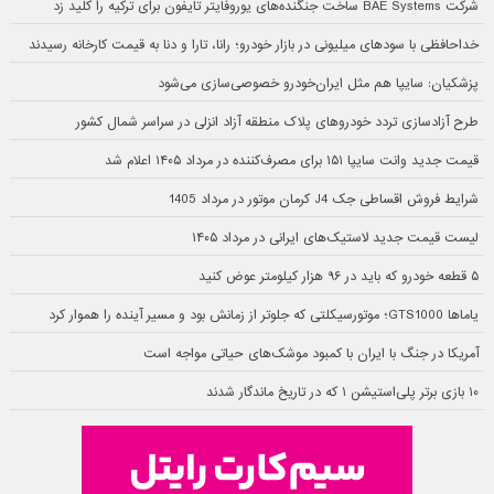
شرکت BAE Systems ساخت جنگنده‌های یوروفایتر تایفون برای ترکیه را کلید زد
خداحافظی با سودهای میلیونی در بازار خودرو؛ رانا، تارا و دنا به قیمت کارخانه رسیدند
پزشکیان: سایپا هم مثل ایران‌خودرو خصوصی‌سازی می‌شود
طرح آزادسازی تردد خودروهای پلاک منطقه آزاد انزلی در سراسر شمال کشور
قیمت جدید وانت سایپا ۱۵۱ برای مصرف‌کننده در مرداد ۱۴۰۵ اعلام شد
شرایط فروش اقساطی جک J4 کرمان موتور در مرداد 1405
لیست قیمت جدید لاستیک‌های ایرانی در مرداد ۱۴۰۵
۵ قطعه خودرو که باید در ۹۶ هزار کیلومتر عوض کنید
یاماها GTS1000؛ موتورسیکلتی که جلوتر از زمانش بود و مسیر آینده را هموار کرد
آمریکا در جنگ با ایران با کمبود موشک‌های حیاتی مواجه است
۱۰ بازی برتر پلی‌استیشن ۱ که در تاریخ ماندگار شدند