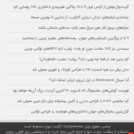
گریت‌وال‌موتورز از کراس اوور Ora 5 پلاگین هیبریدی با فناوری Hi2 رونمایی کرد
رتبه‌بندی فیلم‌های دزدان دریایی کارائیب؛ از بدترین تا بهترین نسخه
سازه‌های مرموز کنار هرم سرخ مصر شاید سدهای باستانی باشند
۹ تا از بزرگترین تلسکوپ‌های جهان؛ رصدخانه‌های عظیم زمینی را بشناسید
مرسدس بنز VLE ساخت چین لو رفت؛ رقیب تازه MPVهای لوکس چینی
کره زمین بعد از فضا چه بویی دارد؟ روایت عجیب فضانوردان!
مدل برقی دو نفره اسمارت #۲ با طراحی کوچک و شهری معرفی شد
آیا سریال Severance در اپل تی‌وی ارزش تماشا دارد؟
فهرست گوشی‌های سامسونگ که اندروید ۱۷ آخرین آپدیت بزرگ آن‌ها خواهد بود
کیا سلتوس ۲۰۲۷ با طراحی مدرن و کابین پیشرفته برای بازار چین معرفی شد
گران‌ترین یخچال‌های جهان با فناوری‌های هوشمند و طراحی لوکس
تمامی حقوق برای Gadgetnews (گجت نیوز) محفوظ است
استفاده از مطالب سایت تنها با اجازه کتبی مجاز است و با متخلفین برابر قانون برخورد