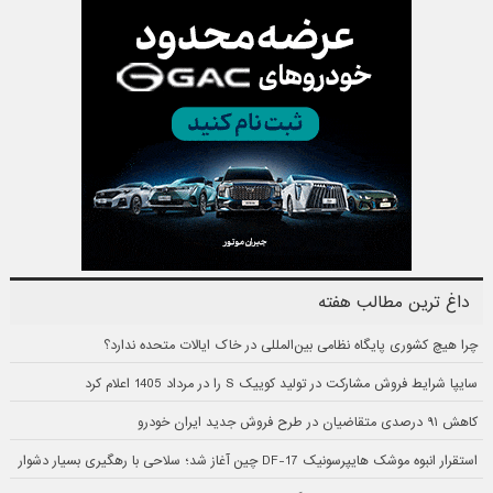
داغ ترین مطالب هفته
چرا هیچ کشوری پایگاه نظامی بین‌المللی در خاک ایالات متحده ندارد؟
سایپا شرایط فروش مشارکت در تولید کوییک S را در مرداد 1405 اعلام کرد
کاهش ۹۱ درصدی متقاضیان در طرح فروش جدید ایران خودرو
استقرار انبوه موشک هایپرسونیک DF-17 چین آغاز شد؛ سلاحی با رهگیری بسیار دشوار