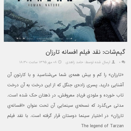
گیم‌شات: نقد فیلم افسانه تارزان
۰
ارسال شده توسط: حامد زاهدی
۰۸ مهر ۱۳۹۵ ساعت ۱۸:۳۰
«تارزان» را کم و بیش همه‌ی شما می‌شناسید و با کارتونِ آن
آشنایی دارید. پسری زاده‌ی جنگل که از این درخت به آن درخت
تاب خورده و ملودیِ فریادِ معروفش، در ذهتان حک شده است.
مدتی می‌گذرد که نسخه‌یِ سینماییِ آن تحت عنوانِ «افسانه‌یِ
تارزان» در اختیار سینما دوستان قرار گرفته است. با نقد فیلم
The legend of Tarzan