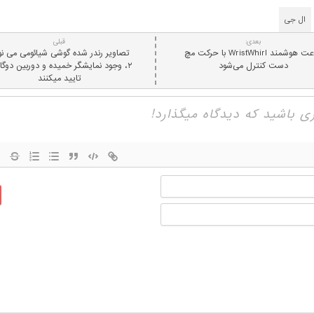
ال جی
بعدی:
قبلی
ساعت هوشمند WristWhirl با حرکت مچ
تصاویر رندر شده گوشی شیائومی می ن
دست کنترل می‌شود
۲، وجود نمایشگر خمیده و دوربین دوگانه
تایید میکنند
نام
ایمیل