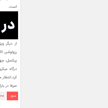
است.
کرد.انتظار 
صرفا در بازا
منبع :
ena