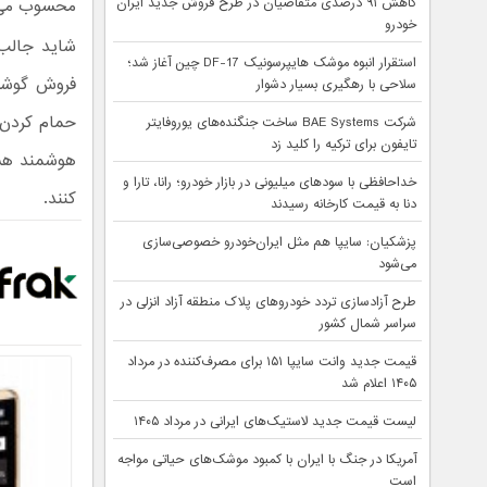
کاهش ۹۱ درصدی متقاضیان در طرح فروش جدید ایران
محسوب می‌شو
خودرو
استقرار انبوه موشک هایپرسونیک DF-17 چین آغاز شد؛
فروش گوشی‌
سلاحی با رهگیری بسیار دشوار
حمام کردن آ
شرکت BAE Systems ساخت جنگنده‌های یوروفایتر
تایفون برای ترکیه را کلید زد
هوشمند هم 
خداحافظی با سودهای میلیونی در بازار خودرو؛ رانا، تارا و
کنند.
دنا به قیمت کارخانه رسیدند
پزشکیان: سایپا هم مثل ایران‌خودرو خصوصی‌سازی
می‌شود
طرح آزادسازی تردد خودروهای پلاک منطقه آزاد انزلی در
سراسر شمال کشور
قیمت جدید وانت سایپا ۱۵۱ برای مصرف‌کننده در مرداد
۱۴۰۵ اعلام شد
لیست قیمت جدید لاستیک‌های ایرانی در مرداد ۱۴۰۵
آمریکا در جنگ با ایران با کمبود موشک‌های حیاتی مواجه
است