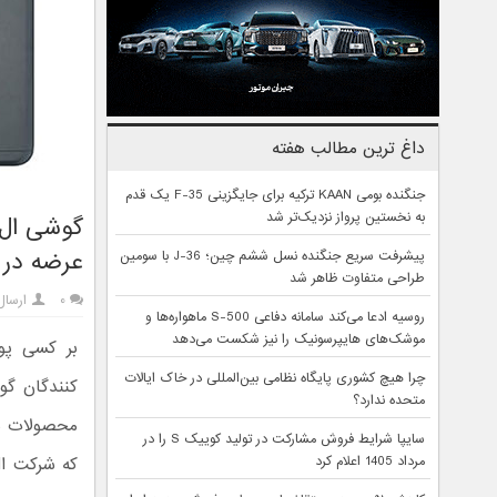
داغ ترین مطالب هفته
جنگنده بومی KAAN ترکیه برای جایگزینی F-35 یک قدم
به نخستین پرواز نزدیک‌تر شد
عرضه در 
پیشرفت سریع جنگنده نسل ششم چین؛ J-36 با سومین
طراحی متفاوت ظاهر شد
۰
ارسال
روسیه ادعا می‌کند سامانه دفاعی S-500 ماهواره‌ها و
موشک‌های هایپرسونیک را نیز شکست می‌دهد
بر کسی پو
چرا هیچ کشوری پایگاه نظامی بین‌المللی در خاک ایالات
کنندگان گو
متحده ندارد؟
محصولات سو
سایپا شرایط فروش مشارکت در تولید کوییک S را در
مرداد 1405 اعلام کرد