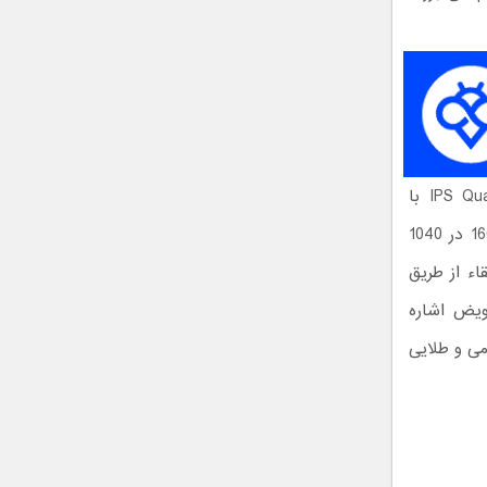
از دیگر ویژگی‌های گوشی ال جی وی 34 میتوان به نمایشگر 5.2 اینچی IPS Quantum با
رزولوشن 1140 در 2560 پیکسل، صفحه نمایش ثانویه IPS Quantum با رزولوشن 160 در 1040
یت ارتقاء از طریق
با قابلیت تعویض اشاره
می و طلایی