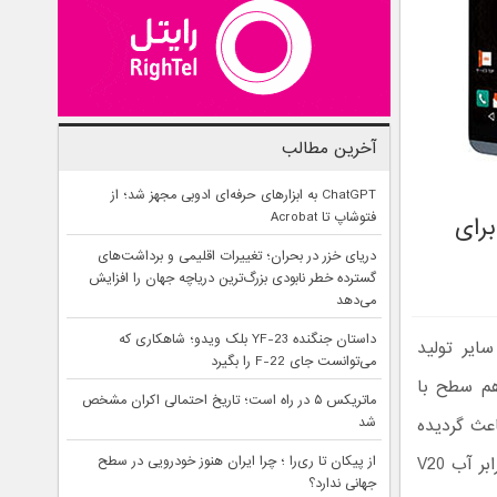
آخرین مطالب
ChatGPT به ابزارهای حرفه‌ای ادوبی مجهز شد؛ از
فتوشاپ تا Acrobat
جی وی 34 معرفی شد: مدل مقاوم در برابر آب V20 برای
دریای خزر در بحران؛ تغییرات اقلیمی و برداشت‌های
گسترده خطر نابودی بزرگ‌ترین دریاچه جهان را افزایش
می‌دهد
داستان جنگنده YF-23 بلک ویدو؛ شاهکاری که
ایر تولید
می‌توانست جای F-22 را بگیرد
 هم سطح با
ماتریکس ۵ در راه است؛ تاریخ احتمالی اکران مشخص
عث گردیده
شد
که شرکت ال جی گوشی ال جی وی 34 (LG V34) را که به نوعی مدل مقاوم در برابر آب V20
از پیکان تا ری‌را ؛ چرا ایران هنوز خودرویی در سطح
جهانی ندارد؟