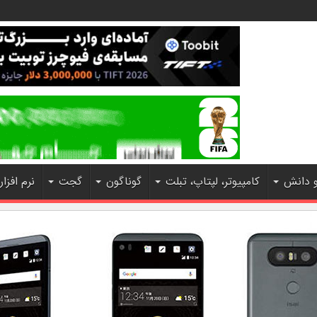
و دانش
کامپیوتر، لپتاپ، تبلت
گوناگون
گجت
نرم افزار