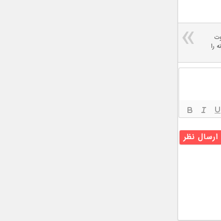
وت
 را