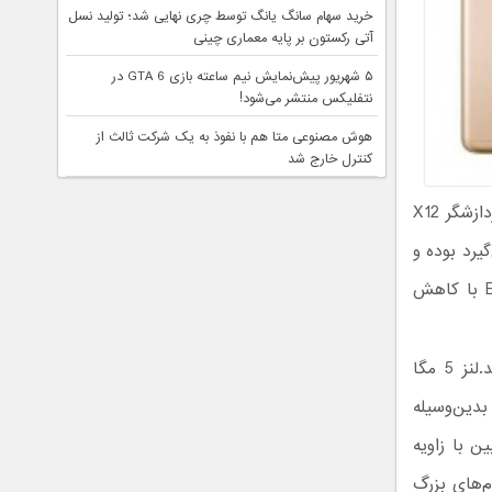
خرید سهام سانگ‌ یانگ توسط چری نهایی شد؛ تولید نسل
آتی رکستون بر پایه معماری چینی
۵ شهریور پیش‌نمایش نیم ساعته بازی GTA 6 در
نتفلیکس منتشر می‌شود!
هوش مصنوعی متا هم با نفوذ به یک شرکت ثالث از
کنترل خارج شد
، مجهز به پردازنده اسنپ‌دراگون 820 و پردازشگر X12
اوری ثابت سازی تصویر EIS 3.0 بهره می‌گیرد بوده و
فیلم‌هایی واضح‌تر با لرزش کمتری را تصویربرداری می‌کند. ژیروسکوپ مبتنی بر EIS با کاهش
این محصول همچنین ویژگی Hi-Fi Quad DAC را به‌صورت 32 بیتی ارائه می‌دهد.لنز 5 مگا
ند و بدین‌وسیله
پیکسلی پشت دوربین با زاویه
م‌های بزرگ