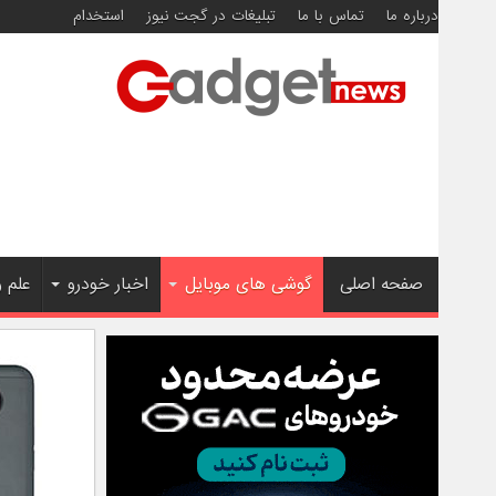
درباره ما
تماس با ما
تبلیغات در گجت نیوز
استخدام
صفحه اصلی
گوشی های موبایل
اخبار خودرو
علم 