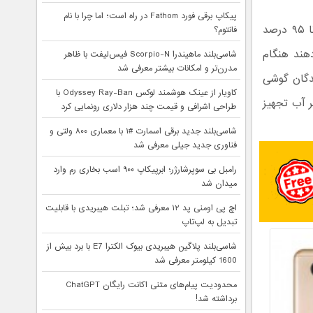
پیکاپ برقی فورد Fathom در راه است؛ اما چرا با نام
شاید جالب باشد که بدانید طبق گفته مدیر اجرایی پاناسونیک تارو ایتاکورا، ۹۰ تا ۹۵ درصد
فانتوم؟
هند هنگام
شاسی‌بلند ماهیندرا Scorpio-N فیس‌لیفت با ظاهر
مدرن‌تر و امکانات بیشتر معرفی شد
ندگان گوشی
کاویار از عینک هوشمند لوکس Odyssey Ray-Ban با
 آب تجهیز
طراحی اشرافی و قیمت چند هزار دلاری رونمایی کرد
شاسی‌بلند جدید برقی اسمارت #۱ با معماری ۸۰۰ ولتی و
فناوری جدید جیلی معرفی شد
رامبل بی سوپرشارژر؛ ابرپیکاپ ۹۰۰ اسب بخاری رم وارد
میدان شد
اچ پی اومنی پد ۱۲ معرفی شد؛ تبلت هیبریدی با قابلیت
تبدیل به لپ‌تاپ
شاسی‌بلند پلاگین هیبریدی بیوک الکترا E7 با برد بیش از
1600 کیلومتر معرفی شد
محدودیت پیام‌های متنی اکانت رایگان ChatGPT
برداشته شد!