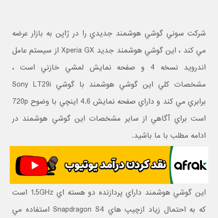
شرکت سوني گوشي هوشمند جديدي را در ژاپن به بازار عرضه
مي کند ، اين گوشي هوشمند جديد Xperia GX از سيستم عامل
اندرويد نسخه 4 و صفحه نمايش لمشي خازني است ،
مشخصات کلي اين گوشي هوشمند با گوشي Sony LT29i
برابري مي کند و داراي صفحه نمايش 4.6 اينچي با وضوح 720p
است براي آگاهي از ساير مشخصات اين گوشي هوشمند در
ادامه مطلب با ما باشيد.
اين گوشي هوشمند داراي پردازنده دو هسته اي 1.5GHz است
که به احتمال زياد ازچيپ هاي Snapdragon S4 استفاده مي