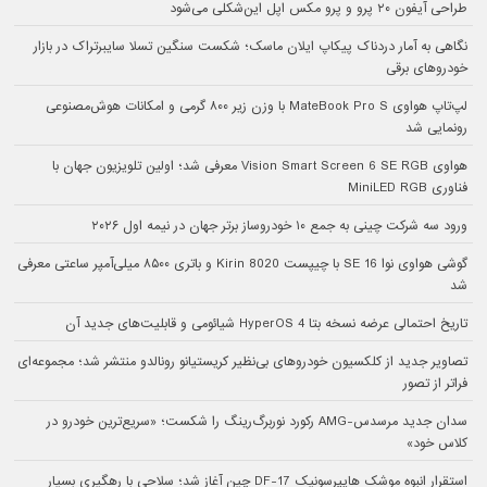
طراحی آیفون ۲۰ پرو و پرو مکس اپل این‌شکلی می‌شود
نگاهی به آمار دردناک پیکاپ ایلان ماسک؛ شکست سنگین تسلا سایبرتراک در بازار
خودروهای برقی
لپ‌تاپ هواوی MateBook Pro S با وزن زیر ۸۰۰ گرمی و امکانات هوش‌مصنوعی
رونمایی شد
هواوی Vision Smart Screen 6 SE RGB معرفی شد؛ اولین تلویزیون جهان با
فناوری MiniLED RGB
ورود سه شرکت چینی به جمع ۱۰ خودروساز برتر جهان در نیمه اول ۲۰۲۶
گوشی هواوی نوا 16 SE با چیپست Kirin 8020 و باتری ۸۵۰۰ میلی‌آمپر ساعتی معرفی
شد
تاریخ احتمالی عرضه نسخه بتا HyperOS 4 شیائومی و قابلیت‌های جدید آن
تصاویر جدید از کلکسیون خودروهای بی‌نظیر کریستیانو رونالدو منتشر شد؛ مجموعه‌ای
فراتر از تصور
سدان جدید مرسدس-AMG رکورد نوربرگ‌رینگ را شکست؛ «سریع‌ترین خودرو در
کلاس خود»
استقرار انبوه موشک هایپرسونیک DF-17 چین آغاز شد؛ سلاحی با رهگیری بسیار