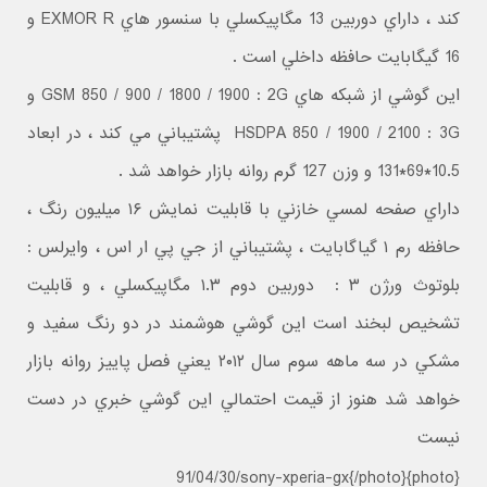
کند ، داراي دوربين 13 مگاپيکسلي با سنسور هاي EXMOR R و
16 گيگابايت حافظه داخلي است .
اين گوشي از شبکه هاي GSM 850 / 900 / 1800 / 1900 : 2G و
HSDPA 850 / 1900 / 2100 : 3G پشتيباني مي کند ، در ابعاد
10.5*69*131 و وزن 127 گرم روانه بازار خواهد شد .
داراي صفحه لمسي خازني با قابليت نمايش ۱۶ ميليون رنگ ،
حافظه رم ۱ گياگابايت ، پشتيباني از جي پي ار اس ، وايرلس :
بلوتوث ورژن ۳ : دوربين دوم ۱.۳ مگاپيکسلي ، و قابليت
تشخيص لبخند است اين گوشي هوشمند در دو رنگ سفيد و
مشکي در سه ماهه سوم سال ۲۰۱۲ يعني فصل پاييز روانه بازار
خواهد شد هنوز از قيمت احتمالي اين گوشي خبري در دست
نيست
{photo}91/04/30/sony-xperia-gx{/photo}