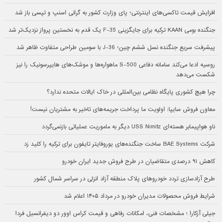
افزایش قیمت تاکسی‌های اینترنتی؛ پای وزارت کشور به گرانی اسنپ و تپسی باز شد
جنگنده بومی KAAN ترکیه برای جایگزینی F-35 یک قدم به نخستین پرواز نزدیک‌تر شد
پیشرفت سریع جنگنده نسل ششم چین؛ J-36 با سومین طراحی متفاوت ظاهر شد
روسیه ادعا می‌کند سامانه دفاعی S-500 ماهواره‌ها و موشک‌های هایپرسونیک را نیز
شکست می‌دهد
چرا هیچ کشوری پایگاه نظامی بین‌المللی در خاک ایالات متحده ندارد؟
معاون فروش سایپا: اولویت ما پرداخت جریمه‌های تاخیر به مشتریان نیست!
ناو هواپیمابر هسته‌ای USS Nimitz دیگر به ماموریت عملیاتی بازنمی‌گردد
شرکت BAE Systems ساخت جنگنده‌های یوروفایتر تایفون برای ترکیه را کلید زد
کاهش ۹۱ درصدی متقاضیان در طرح فروش جدید ایران خودرو
طرح آزادسازی تردد خودروهای پلاک منطقه آزاد انزلی در سراسر شمال کشور
شرایط فروش محصولات مدیران خودرو در مرداد ۱۴۰۵ اعلام شد
جیلی آزکارا ؛ مشخصات فنی، امکانات رفاهی و قیمت کراس اوور دو دیفرانسیل فردا