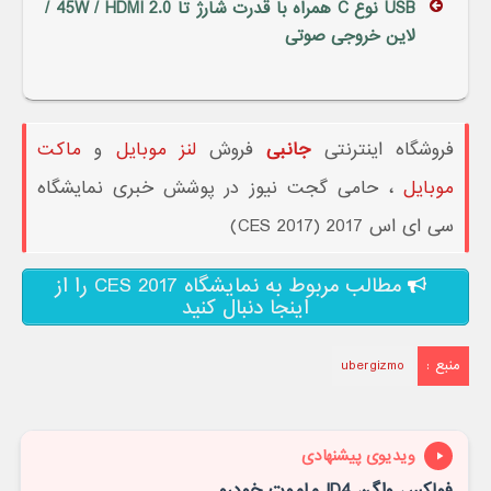
USB نوع C همراه با قدرت شارژ تا 45W / HDMI 2.0 /
لاین خروجی صوتی
فروشگاه اینترنتی
جانبی
فروش
لنز موبایل
و
ماکت
موبایل
، حامی گجت نیوز در پوشش خبری نمایشگاه
سی ای اس 2017 (CES 2017)
مطالب مربوط به نمایشگاه CES 2017 را از
اینجا دنبال کنید
منبع :
ubergizmo
ویدیوی پیشنهادی
فولکس واگن ID4 ماموت خودرو