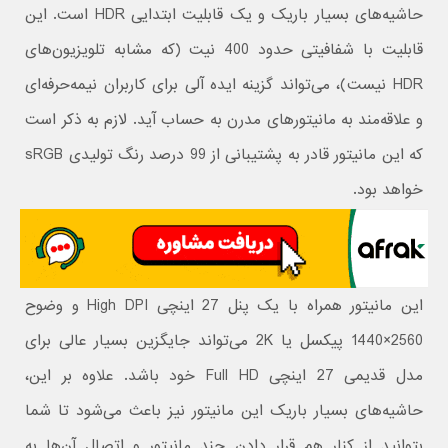
حاشیه‌های بسیار باریک و یک قابلیت ابتدایی HDR است. این
قابلیت با شفافیتی حدود 400 نیت (که مشابه تلویزیون‌های
HDR نیست)، می‌تواند گزینه ایده آلی برای کاربران نیمه‌حرفه‌ای
و علاقه‌مند به مانیتورهای مدرن به حساب آید. لازم به ذکر است
که این مانیتور قادر به پشتیبانی از 99 درصد رنگ تولیدی sRGB
خواهد بود.
این مانیتور همراه با یک پنل 27 اینچی High DPI و وضوح
2560×1440 پیکسل یا 2K می‌تواند جایگزین بسیار عالی برای
مدل قدیمی 27 اینچی Full HD خود باشد. علاوه بر این،
حاشیه‌های بسیار باریک این مانیتور نیز باعث می‌شود تا شما
بتوانید از کنار هم قرار دادن چند مانیتور و اتصال آن‌ها به