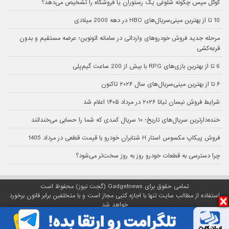
گوگل مپس چگونه شلوغی یک رستوران یا فروشگاه را تشخیص می‌دهد؟
10 تا از بهترین مینی‌سریال‌های HBO در دهه 2000 میلادی
مرحله جدید فروش خودروهای وارداتی در سامانه اتونوین؛ عرضه مستقیم و بدون
قرعه‌کشی
6 تا از بهترین بازی‌های RPG با بیش از 200 ساعت گیم‌پلی
۶ تا از بهترین مینی‌سریال‌های سال ۲۰۲۶ تاکنون
شرایط فروش نیسان تیانا ۲۰۲۶ در مرداد ۱۴۰۵ اعلام شد
خنده‌دارترین سریال‌های تاریخ؛ ۱۰ سریال کمدی که شما را حسابی می‌خندانند
فروش پیکاپ مکسوس استار H شتابران خودرو با قیمت قطعی در مرداد 1405
چرا دسترسی به قطعات خودرو روز به روز سخت‌تر می‌شود؟
تمامی حقوق برای Gadgetnews (گجت نیوز) محفوظ است
استفاده از مطالب سایت تنها با اجازه کتبی مجاز است و با متخلفین برابر قانون برخورد
خواهد شد
پلتفرم گجت نیوز روی
سرور اختصاصی
مبین هاست میزبانی می‌شود