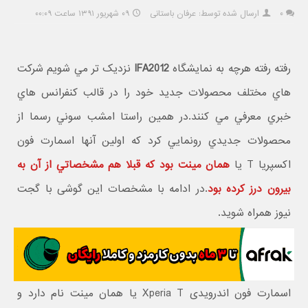
۰
ارسال شده توسط: عرفان باستانی
۰۹ شهریور ۱۳۹۱ ساعت ۰۰:۰۹
رفته رفته هرچه به نمايشگاه
IFA2012
نزديک تر مي شويم شرکت
هاي مختلف محصولات جديد خود را در قالب کنفرانس هاي
خبري معرفي مي کنند.در همين راستا امشب سوني رسما از
محصولات جديدي رونمايي کرد که اولين آنها اسمارت فون
اکسپريا T يا
همان مينت بود که قبلا هم مشخصاتي از آن به
بيرون درز کرده بود
.در ادامه با مشخصات این گوشی با گجت
نیوز همراه شوید.
اسمارت فون اندرویدی Xperia T یا همان مینت نام دارد و