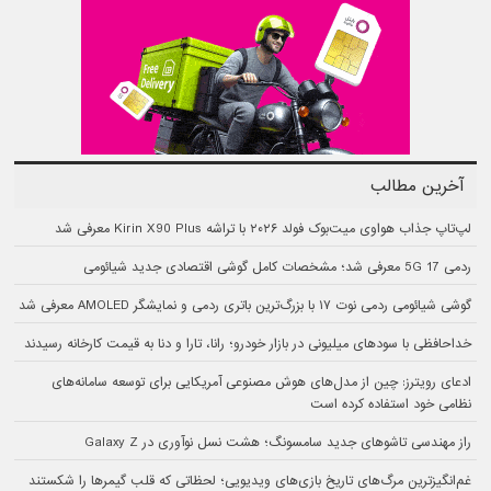
آخرین مطالب
لپ‌تاپ جذاب هواوی میت‌بوک فولد ۲۰۲۶ با تراشه Kirin X90 Plus معرفی شد
ردمی 17 5G معرفی شد؛ مشخصات کامل گوشی اقتصادی جدید شیائومی
گوشی شیائومی ردمی نوت ۱۷ با بزرگ‌ترین باتری ردمی و نمایشگر AMOLED معرفی شد
خداحافظی با سودهای میلیونی در بازار خودرو؛ رانا، تارا و دنا به قیمت کارخانه رسیدند
ادعای رویترز: چین از مدل‌های هوش مصنوعی آمریکایی برای توسعه سامانه‌های
نظامی خود استفاده کرده است
راز مهندسی تاشوهای جدید سامسونگ؛ هشت نسل نوآوری در Galaxy Z
غم‌انگیزترین مرگ‌های تاریخ بازی‌های ویدیویی؛ لحظاتی که قلب گیمرها را شکستند