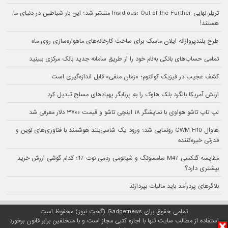
تریلر نهایی Insidious: Out of the Further منتشر شد؛ این بار شیاطین در دنیای ما
هستند!
طرح بلندپروازانه ایلان ماسک برای ساخت کارخانه‌های ماهواره‌سازی روی ماه
تمامی حساب‌های بانکی به‌نام خود را از طریق سامانه جدید بانک مرکزی ببینید
کشف عجیب در فیزیک کوانتوم؛ «زمان منفی» قابل اندازه‌گیری است
ارتش آمریکا بالگرد بلک هاوک را به پرتابگر پهپادهای مسلح تبدیل کرد
لپ تاپ تاشو هواوی با نمایشگر ۱۸ اینچی تاشو و قیمت ۳۷۰۰ دلار معرفی شد
هاوال GWM H10 رونمایی شد؛ ورود یک شاسی‌بلند هوشمند با فناوری‌های نوین و
قدرتی خیره‌کننده
مقایسه گلکسی M47 سامسونگ و شیائومی ردمی نوت 17؛ کدام گوشی ارزش خرید
بیشتری دارد؟
بلاگرهای پردرآمد باید مالیات بپردازند
تمامی حقوق برای Gadgetnews (گجت نیوز) محفوظ است
استفاده از مطالب سایت تنها با اجازه کتبی مجاز است و با متخلفین برابر قانون برخورد