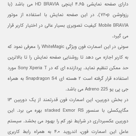
دارای صفحه نمایشی ۴.۶۵ اینچی HD BRAVIA می باشد (با
رزولوشن ۷۲۰p). در این صفحه نمایش با استفاده از موتور
Mobile BRAVIA کیفیت تصویری بسیار عالی در اختیار کاربر قرار
می گیرد.
سونی در این اسمارت فون ویژگی WhiteMagic را معرفی نمود که
به کاربر اجازه می دهد تا روشنایی صفحه نمایش را تا بالاترین
حد ممکن تنظیم نماید. پردازنده ای که در Sony Xperia T مورد
استفاده قرار گرفته است ۲ هسته ای Snapdragon S4 به همراه
جی پی یو Adreno 225 می باشد.
در بخش دوربین، این اسمارت فون قدرتمند از یک دوربین ۱۳
مگاپیکسلی با سنسور stacked Exmor RS بهره می برد. این
دوربین عکسبرداری در شرایط نور کم را بهبود می بخشد. سیستم
عامل این اسمارت فون، اندروید ۴.۰ به همراه رابط کاربری