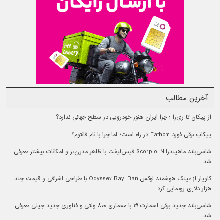
آخرین مطالب
از پیکان تا ری‌را ؛ چرا ایران هنوز خودرویی در سطح جهانی ندارد؟
پیکاپ برقی فورد Fathom در راه است؛ اما چرا با نام فانتوم؟
شاسی‌بلند ماهیندرا Scorpio-N فیس‌لیفت با ظاهر مدرن‌تر و امکانات بیشتر معرفی
شد
کاویار از عینک هوشمند لوکس Odyssey Ray-Ban با طراحی اشرافی و قیمت چند
هزار دلاری رونمایی کرد
شاسی‌بلند جدید برقی اسمارت #۱ با معماری ۸۰۰ ولتی و فناوری جدید جیلی معرفی
شد