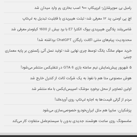
رامبل بی سوپرشارژر؛ ابرپیکاپ ۹۰۰ اسب بخاری رم وارد میدان شد
اچ پی اومنی پد ۱۲ معرفی شد؛ تبلت هیبریدی با قابلیت تبدیل به لپ‌تاپ
شاسی‌بلند پلاگین هیبریدی بیوک الکترا E7 با برد بیش از 1600 کیلومتر معرفی شد
محدودیت پیام‌های متنی اکانت رایگان ChatGPT برداشته شد!
خرید سهام سانگ‌ یانگ توسط چری نهایی شد؛ تولید نسل آتی رکستون بر پایه معماری
چینی
۵ شهریور پیش‌نمایش نیم ساعته بازی GTA 6 در نتفلیکس منتشر می‌شود!
هوش مصنوعی متا هم با نفوذ به یک شرکت ثالث از کنترل خارج شد
اولین تصاویر از محل برخورد موشک اسپیس‌ایکس با ماه منتشر شد
مردم از گرانی قیمت‌ها به اجاره لپ‌تاپ روی آورده‌اند!
پزشکیان: سایپا هم مثل ایران‌خودرو خصوصی‌سازی می‌شود
سامسونگ روی ساعت هوشمند جدیدی بدون با سیستم‌عامل متفاوت کار می‌کند