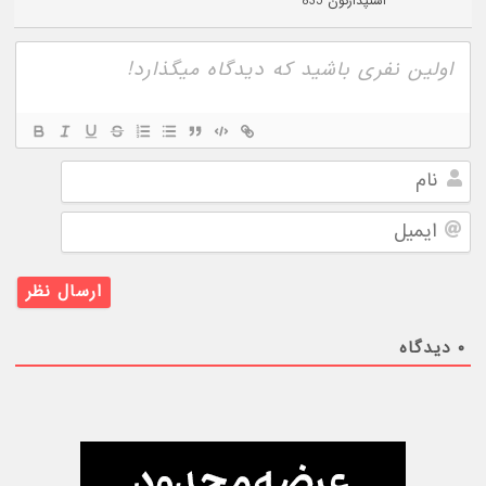
اسنپدارگون 835
نام
ایمیل
۰
دیدگاه