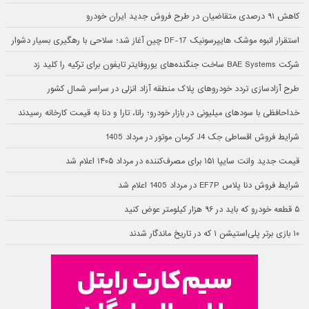
کاهش ۹۱ درصدی متقاضیان در طرح فروش جدید ایران خودرو
استقرار انبوه موشک هایپرسونیک DF-17 چین آغاز شد؛ سلاحی با رهگیری بسیار دشوار
شرکت BAE Systems ساخت جنگنده‌های یوروفایتر تایفون برای ترکیه را کلید زد
طرح آزادسازی تردد خودروهای پلاک منطقه آزاد انزلی در سراسر شمال کشور
خداحافظی با سودهای میلیونی در بازار خودرو؛ رانا، تارا و دنا به قیمت کارخانه رسیدند
شرایط فروش اقساطی جک J4 کرمان موتور در مرداد 1405
قیمت جدید وانت سایپا ۱۵۱ برای مصرف‌کننده در مرداد ۱۴۰۵ اعلام شد
شرایط فروش دنا پلاس EF7P در مرداد 1405 اعلام شد
۵ قطعه خودرو که باید در ۹۶ هزار کیلومتر عوض کنید
۱۰ بازی برتر پلی‌استیشن ۱ که در تاریخ ماندگار شدند