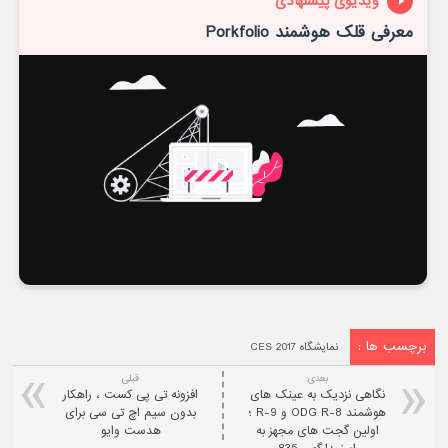
ویدیوی پیشنهادی
معرفی قلک هوشمند Porkfolio
برچسب ها :
نمایشگاه CES 2017
بعدی:
قبلی
نگاهی نزدیک به عینک های
افزونه تی پی کست ، راهکار
هوشمند ODG R-8 و R-9 ؛
بدون سیم اچ تی سی برای
اولین گجت های مجهز به
هدست وایو