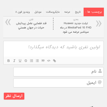
برچسب ها :
تاریخ
عرضه
مایکروسافت
موبایل
ویندوز فون ۸
بعدی:
قبلی
تبلت جدید Huawei
قند فضايي عامل پيدايش
MediaPad 10 FHD در ماه
حيات در جهان هستي
سپتامبر عرضه می شود
نام
ایمیل