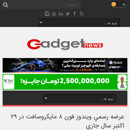
عرضه رسمي ويندوز فون ۸ مايکروسافت در ۲۹
اکتبر سال جاري