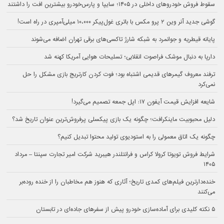
سقوط فروش خودروهای داخلی در ۱۴۰۵؛ سایپا و پارس‌خودرو بیشترین افت را داشتند
گوشی جدید آنر وین ۲ پرو مکس با باتری غول‌پیکر ۱۰،۰۰۰ میلی‌آمپری در راه است!
پایانه قیطریه و جوانمرد به شبکه شارژ تاکسی‌های برقی تهران اضافه می‌شوند
دارپا به دنبال موشک فراصوت انقلابی؛ تسلیحات هوایی آمریکا کهنه شد
ترفند معروف گیمرهای قدیمی اشتباه بود؛ فوت کردن کارتریج بازی مشکل را حل
نمی‌کرد
شایعه افزایش قیمت آیفون ۱۷: اپل جمعه تصمیم می‌گیرد!
دلیل محبوبیت ماینکرافت؛ چگونه یک بازی پیکسلی پرفروش‌ترین عنوان تاریخ شد؟
چگونه یک اتاق معمولی را به استودیوی تولید محتوا تبدیل کنیم؟
شرایط فروش تویوتا کرولا کراس و فرانتلندر هیبرید شرکت امیر تجارت سپنتا – مرداد
۱۴۰۵
خنده‌دارترین فیلم‌های کمدی تاریخ؛ آثاری که هنوز هم مخاطبان را از خنده روده‌بر
می‌کنند
۵ نکته کلیدی برای آماده‌سازی خودرو پیش از سفرهای جاده‌ای در تابستان