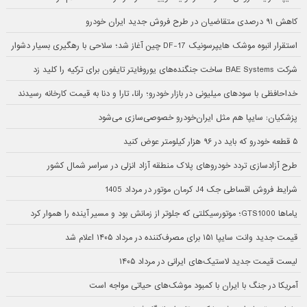
کاهش ۹۱ درصدی متقاضیان در طرح فروش جدید ایران خودرو
استقرار انبوه موشک هایپرسونیک DF-17 چین آغاز شد؛ سلاحی با رهگیری بسیار دشوار
شرکت BAE Systems ساخت جنگنده‌های یوروفایتر تایفون برای ترکیه را کلید زد
خداحافظی با سودهای میلیونی در بازار خودرو؛ رانا، تارا و دنا به قیمت کارخانه رسیدند
پزشکیان: سایپا هم مثل ایران‌خودرو خصوصی‌سازی می‌شود
۵ قطعه خودرو که باید در ۹۶ هزار کیلومتر عوض کنید
طرح آزادسازی تردد خودروهای پلاک منطقه آزاد انزلی در سراسر شمال کشور
شرایط فروش اقساطی جک J4 کرمان موتور در مرداد 1405
یاماها GTS1000؛ موتورسیکلتی که جلوتر از زمانش بود و مسیر آینده را هموار کرد
قیمت جدید وانت سایپا ۱۵۱ برای مصرف‌کننده در مرداد ۱۴۰۵ اعلام شد
لیست قیمت جدید لاستیک‌های ایرانی در مرداد ۱۴۰۵
آمریکا در جنگ با ایران با کمبود موشک‌های حیاتی مواجه است