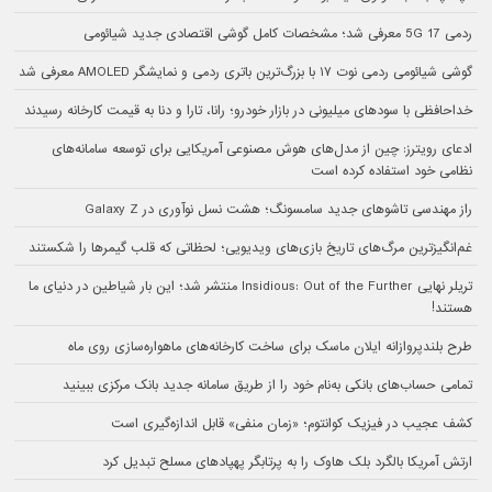
ردمی 17 5G معرفی شد؛ مشخصات کامل گوشی اقتصادی جدید شیائومی
گوشی شیائومی ردمی نوت ۱۷ با بزرگ‌ترین باتری ردمی و نمایشگر AMOLED معرفی شد
خداحافظی با سودهای میلیونی در بازار خودرو؛ رانا، تارا و دنا به قیمت کارخانه رسیدند
ادعای رویترز: چین از مدل‌های هوش مصنوعی آمریکایی برای توسعه سامانه‌های
نظامی خود استفاده کرده است
راز مهندسی تاشوهای جدید سامسونگ؛ هشت نسل نوآوری در Galaxy Z
غم‌انگیزترین مرگ‌های تاریخ بازی‌های ویدیویی؛ لحظاتی که قلب گیمرها را شکستند
تریلر نهایی Insidious: Out of the Further منتشر شد؛ این بار شیاطین در دنیای ما
هستند!
طرح بلندپروازانه ایلان ماسک برای ساخت کارخانه‌های ماهواره‌سازی روی ماه
تمامی حساب‌های بانکی به‌نام خود را از طریق سامانه جدید بانک مرکزی ببینید
کشف عجیب در فیزیک کوانتوم؛ «زمان منفی» قابل اندازه‌گیری است
ارتش آمریکا بالگرد بلک هاوک را به پرتابگر پهپادهای مسلح تبدیل کرد