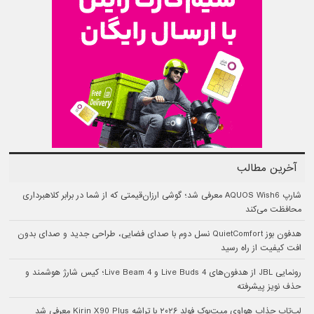
آخرین مطالب
شارپ AQUOS Wish6 معرفی شد؛ گوشی ارزان‌قیمتی که از شما در برابر کلاهبرداری
محافظت می‌کند
هدفون بوز QuietComfort نسل دوم با صدای فضایی، طراحی جدید و صدای بدون
افت کیفیت از راه رسید
رونمایی JBL از هدفون‌های Live Buds 4 و Live Beam 4؛ کیس شارژ هوشمند و
حذف نویز پیشرفته
لپ‌تاپ جذاب هواوی میت‌بوک فولد ۲۰۲۶ با تراشه Kirin X90 Plus معرفی شد