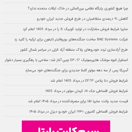
چرا هیچ کشوری پایگاه نظامی بین‌المللی در خاک ایالات متحده ندارد؟
کاهش ۹۱ درصدی متقاضیان در طرح فروش جدید ایران خودرو
سایپا شرایط فروش مشارکت در تولید کوییک S را در مرداد 1405 اعلام کرد
شرکت BAE Systems ساخت جنگنده‌های یوروفایتر تایفون برای ترکیه را کلید زد
طرح آزادسازی تردد خودروهای پلاک منطقه آزاد انزلی در سراسر شمال کشور
استقرار انبوه موشک هایپرسونیک DF-17 چین آغاز شد؛ سلاحی با رهگیری بسیار دشوار
آمریکا پس از سه دهه موتور کاملا جدیدی برای جنگنده‌های خود می‌سازد
شرایط فروش دنا پلاس EF7P در مرداد 1405 اعلام شد
شرایط فروش اقساطی جک J4 کرمان موتور در مرداد 1405
قیمت جدید وانت سایپا ۱۵۱ برای مصرف‌کننده در مرداد ۱۴۰۵ اعلام شد
شرایط فروش اقساطی کامیون ۱۹۳۰ ایران خودرو دیزل در مرداد ۱۴۰۵