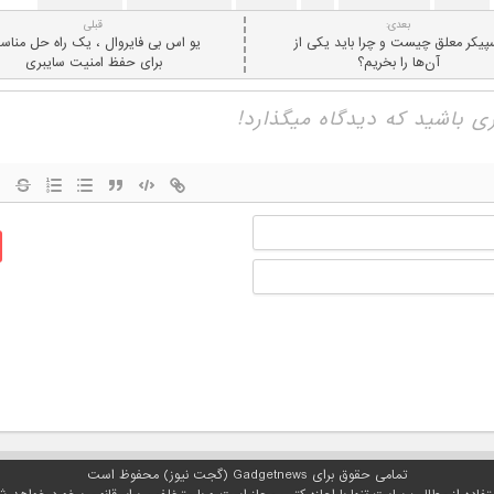
بعدی:
قبلی
پیکر معلق چیست و چرا باید یکی از
یو اس بی فایروال ، یک راه حل منا
آن‌ها را بخریم؟
برای حفظ امنیت سایبری
نام
ایمیل
تمامی حقوق برای Gadgetnews (گجت نیوز) محفوظ است