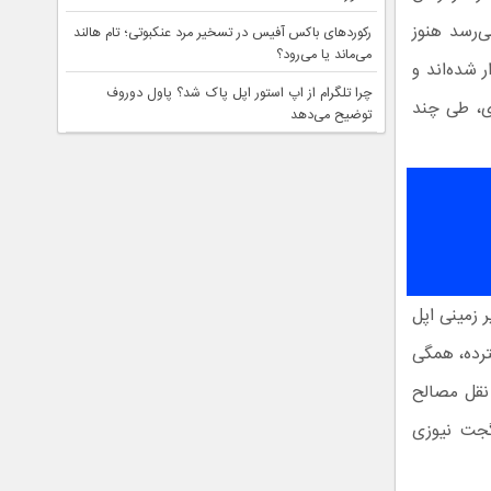
ی‌رسد هنوز
رکوردهای باکس آفیس در تسخیر مرد عنکبوتی؛ تام هالند
می‌ماند یا می‌رود؟
 شده‌اند و
چرا تلگرام از اپ استور اپل پاک شد؟ پاول دوروف
زی، طی چند
توضیح می‌دهد
 زمینی اپل
رده، همگی
 نقل مصالح
گجت نیوزی