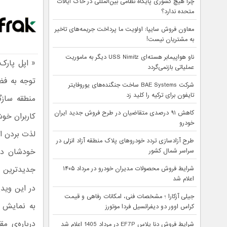
چرا هیچ کشوری پایگاه نظامی بین‌المللی در خاک ایالات
متحده ندارد؟
معاون فروش سایپا: اولویت ما پرداخت جریمه‌های تاخیر
به مشتریان نیست!
ناو هواپیمابر هسته‌ای USS Nimitz دیگر به ماموریت
« اپل پارک
عملیاتی بازنمی‌گردد
توجه به فض
شرکت BAE Systems ساخت جنگنده‌های یوروفایتر
تایفون برای ترکیه را کلید زد
منطقه سازگا
کاهش ۹۱ درصدی متقاضیان در طرح فروش جدید ایران
کاربران خوش
خودرو
لذت بردن از
طرح آزادسازی تردد خودروهای پلاک منطقه آزاد انزلی در
خودشان در 
سراسر شمال کشور
جدیدترین پ
شرایط فروش محصولات مدیران خودرو در مرداد ۱۴۰۵
اعلام شد
در این ویدی
جیلی آزکارا ؛ مشخصات فنی، امکانات رفاهی و قیمت
به نمایش د
کراس اوور دو دیفرانسیل فردا موتورز
درباره‌ی م
شرایط فروش دنا پلاس EF7P در مرداد 1405 اعلام شد