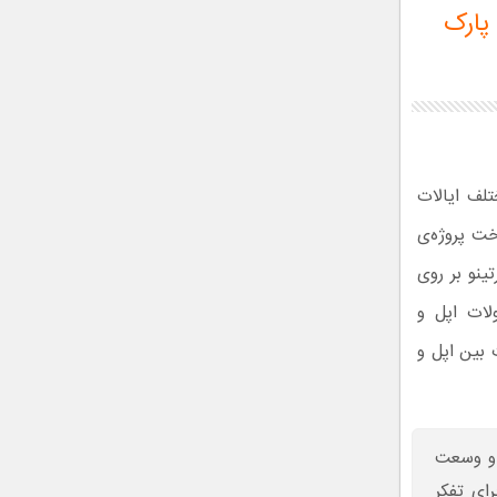
پارک
لف ایالات
خت پروژه‌ی
ینو بر روی
لات اپل و
 بین اپل و
ن و وسعت
رای تفکر