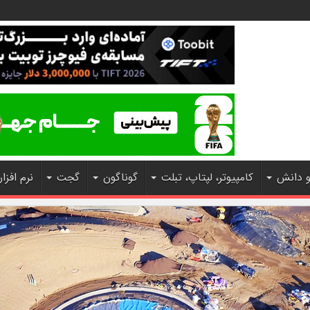
و دانش
کامپیوتر، لپتاپ، تبلت
گوناگون
گجت
نرم افزار