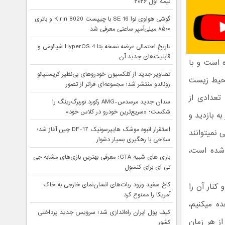
نیمه اول ۲۰۲۶
گوشی هواوی نوا 16 SE با چیپست Kirin 8020 و باتری
۸۵۰۰ میلی‌آمپر ساعتی معرفی شد
تاریخ احتمالی عرضه نسخه بتا HyperOS 4 شیائومی و
قابلیت‌های جدید آن
ه است و با
تصاویر جدید از کلکسیون خودروهای بی‌نظیر کریستیانو
محیط زیست
رونالدو منتشر شد؛ مجموعه‌ای فراتر از تصور
 تعدادی از
سدان جدید مرسدس-AMG رکورد نوربرگ‌رینگ را
شکست؛ «سریع‌ترین خودرو در کلاس خود»
ه بازدید و
استقرار انبوه موشک هایپرسونیک DF-17 چین آغاز شد؛
 نمیتوانند
سلاحی با رهگیری بسیار دشوار
 شده است،
بازی های شبیه GTA؛ معرفی بهترین بازی‌های مشابه جی
تی ای برای کنسول
کاخ سفید ورود ربات‌های انسان‌نمای خارجی به خاک
کنار آن را
آمریکا را ممنوع کرد
ه میکنیم،
کیف پول ایران راه‌اندازی شد؛ سرویس جدید پرداختی
از هر زمان
کشور