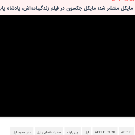
م مایکل منتشر شد؛ مایکل جکسون در فیلم زندگینامه‌اش، پادشاه پا
APPLE
APPLE PARK
اپل
اپل پارک
سفینه فضایی اپل
مقر جدید اپل