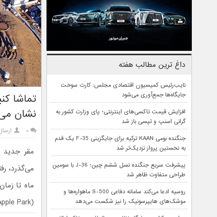
داغ ترین مطالب هفته
نایب‌رئیس کمیسیون اقتصادی مجلس: کارت سوخت
جایگاه‌ها جمع‌آوری می‌شود
تماشا کن
نشان می‌
افزایش قیمت تاکسی‌های اینترنتی؛ پای وزارت کشور به
گرانی اسنپ و تپسی باز شد
۰
ارسال
جنگنده بومی KAAN ترکیه برای جایگزینی F-35 یک قدم
به نخستین پرواز نزدیک‌تر شد
مقر جدید
پیشرفت سریع جنگنده نسل ششم چین؛ J-36 با سومین
می‌گذرد، رف
طراحی متفاوت ظاهر شد
ماه تا زما
روسیه ادعا می‌کند سامانه دفاعی S-500 ماهواره‌ها و
(Apple Park) و آخرین پیشرفت‌های فیزیکی این پروژه‌ی عمرانی عظیم را به نمایش می‌گذارد.
موشک‌های هایپرسونیک را نیز شکست می‌دهد