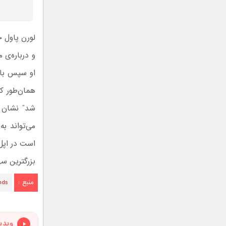
و درباره‌ی 
او سپس با 
همان‌طور ک
شد” نشان د
می‌تواند به
است در اپل
بزرگترین س
منبع :
ends
ویدی