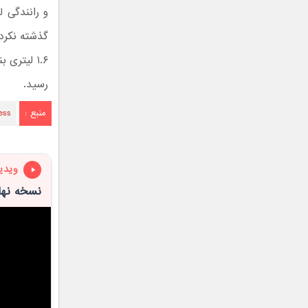
رسید.
منبع :
ess
ویدی
نسخه نها