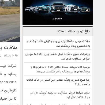
داغ ترین مطالب هفته
جنگنده بومی KAAN ترکیه برای جایگزینی F-35 یک قدم
به نخستین پرواز نزدیک‌تر شد
ملاقات با نیسان ق
پیشرفت سریع جنگنده نسل ششم چین؛ J-36 با سومین
۴ دیدگاه
طراحی متفاوت ظاهر شد
شرکت نیسا
روسیه ادعا می‌کند سامانه دفاعی S-500 ماهواره‌ها و
موشک‌های هایپرسونیک را نیز شکست می‌دهد
چرا هیچ کشوری پایگاه نظامی بین‌المللی در خاک ایالات
متحده ندارد؟
تازه‌ترین 
سایپا شرایط فروش مشارکت در تولید کوییک S را در
مرداد 1405 اعلام کرد
تا در اختیار