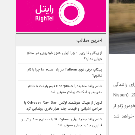
آخرین مطالب
از پیکان تا ری‌را ؛ چرا ایران هنوز خودرویی در سطح
جهانی ندارد؟
پیکاپ برقی فورد Fathom در راه است؛ اما چرا با نام
فانتوم؟
ای رانندگی
شاسی‌بلند ماهیندرا Scorpio-N فیس‌لیفت با ظاهر
مدرن‌تر و امکانات بیشتر معرفی شد
بسازد و ظاهرا با اضافه کردن قابلیت‌های کمک راننده در نیسان قشقایی 2017 (Nissan
کاویار از عینک هوشمند لوکس Odyssey Ray-Ban با
ودرو ژنو از
طراحی اشرافی و قیمت چند هزار دلاری رونمایی کرد
ر خواهد شد
شاسی‌بلند جدید برقی اسمارت #۱ با معماری ۸۰۰ ولتی و
فناوری جدید جیلی معرفی شد