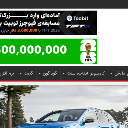
و دانش
کامپیوتر، لپتاپ، تبلت
گوناگون
گجت
نرم افزار