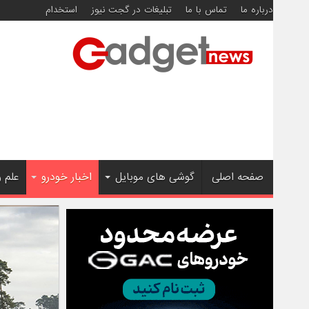
درباره ما
تماس با ما
تبلیغات در گجت نیوز
استخدام
صفحه اصلی
گوشی های موبایل
اخبار خودرو
علم 