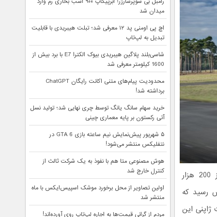
رامبل بی سوپرشارژر؛ ابرپیکاپ ۹۰۰ اسب بخاری رم وارد
میدان شد
اچ پی اومنی پد ۱۲ معرفی شد؛ تبلت هیبریدی با قابلیت
تبدیل به لپ‌تاپ
شاسی‌بلند پلاگین هیبریدی بیوک الکترا E7 با برد بیش از
1600 کیلومتر معرفی شد
محدودیت پیام‌های متنی اکانت رایگان ChatGPT
برداشته شد!
خرید سهام سانگ‌ یانگ توسط چری نهایی شد؛ تولید نسل
آتی رکستون بر پایه معماری چینی
۵ شهریور پیش‌نمایش نیم ساعته بازی GTA 6 در
نتفلیکس منتشر می‌شود!
هوش مصنوعی متا هم با نفوذ به یک شرکت ثالث از
کنترل خارج شد
جالب است بدانید که سال گذشته بیش از 200 هزار
اولین تصاویر از محل برخورد موشک اسپیس‌ایکس با ماه
ش رسید که
منتشر شد
 ژاپنی این
مردم از گرانی قیمت‌ها به اجاره لپ‌تاپ روی آورده‌اند!