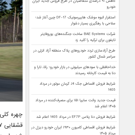
کاهش ۹۱ درصدی متقاضیان در طرح فروش جدید ایران
خودرو
استقرار انبوه موشک هایپرسونیک DF-17 چین آغاز شد؛
سلاحی با رهگیری بسیار دشوار
شرکت BAE Systems ساخت جنگنده‌های یوروفایتر
تایفون برای ترکیه را کلید زد
طرح آزادسازی تردد خودروهای پلاک منطقه آزاد انزلی در
سراسر شمال کشور
خداحافظی با سودهای میلیونی در بازار خودرو؛ رانا، تارا و
دنا به قیمت کارخانه رسیدند
شرایط فروش اقساطی جک J4 کرمان موتور در مرداد
1405
قیمت جدید وانت سایپا ۱۵۱ برای مصرف‌کننده در مرداد
۱۴۰۵ اعلام شد
چهره کلی
شرایط فروش دنا پلاس EF7P در مرداد 1405 اعلام شد
شرایط فروش اقساطی کامیون ۱۹۳۰ ایران خودرو دیزل در
مرداد ۱۴۰۵