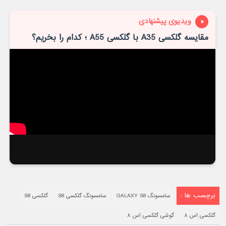
ویدیوی پیشنهادی
مقایسه گلکسی A35 با گلکسی A55 ؛ کدام را بخریم؟
برچسب ها :
سامسونگ GALAXY S8
سامسونگ گلکسی S8
گلکسی S8
گلکسی اس ۸
گوشی گلکسی اس ۸