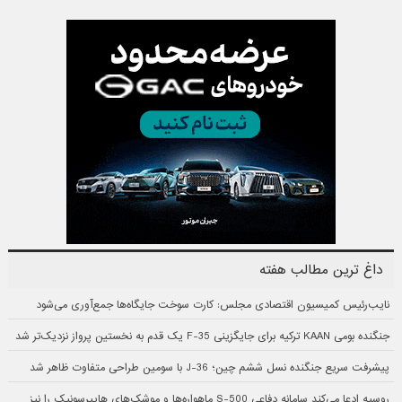
داغ ترین مطالب هفته
نایب‌رئیس کمیسیون اقتصادی مجلس: کارت سوخت جایگاه‌ها جمع‌آوری می‌شود
جنگنده بومی KAAN ترکیه برای جایگزینی F-35 یک قدم به نخستین پرواز نزدیک‌تر شد
پیشرفت سریع جنگنده نسل ششم چین؛ J-36 با سومین طراحی متفاوت ظاهر شد
روسیه ادعا می‌کند سامانه دفاعی S-500 ماهواره‌ها و موشک‌های هایپرسونیک را نیز