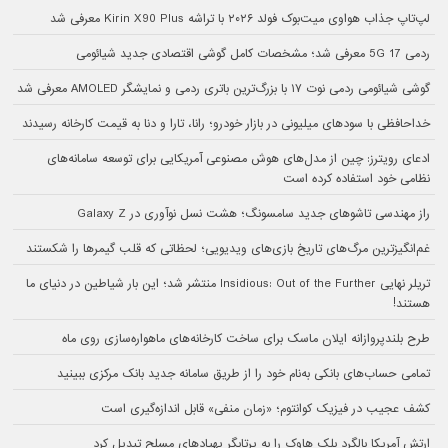
لپ‌تاپ جذاب هواوی میت‌بوک فولد ۲۰۲۶ با تراشه Kirin X90 Plus معرفی شد
ردمی 17 5G معرفی شد؛ مشخصات کامل گوشی اقتصادی جدید شیائومی
گوشی شیائومی ردمی نوت ۱۷ با بزرگ‌ترین باتری ردمی و نمایشگر AMOLED معرفی شد
خداحافظی با سودهای میلیونی در بازار خودرو؛ رانا، تارا و دنا به قیمت کارخانه رسیدند
ادعای رویترز: چین از مدل‌های هوش مصنوعی آمریکایی برای توسعه سامانه‌های
نظامی خود استفاده کرده است
راز مهندسی تاشوهای جدید سامسونگ؛ هشت نسل نوآوری در Galaxy Z
غم‌انگیزترین مرگ‌های تاریخ بازی‌های ویدیویی؛ لحظاتی که قلب گیمرها را شکستند
تریلر نهایی Insidious: Out of the Further منتشر شد؛ این بار شیاطین در دنیای ما
هستند!
طرح بلندپروازانه ایلان ماسک برای ساخت کارخانه‌های ماهواره‌سازی روی ماه
تمامی حساب‌های بانکی به‌نام خود را از طریق سامانه جدید بانک مرکزی ببینید
کشف عجیب در فیزیک کوانتوم؛ «زمان منفی» قابل اندازه‌گیری است
ارتش آمریکا بالگرد بلک هاوک را به پرتابگر پهپادهای مسلح تبدیل کرد