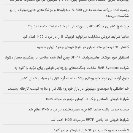
روسیه ادعا می‌کند سامانه دفاعی S-500 ماهواره‌ها و موشک‌های هایپرسونیک را نیز
شکست می‌دهد
چرا هیچ کشوری پایگاه نظامی بین‌المللی در خاک ایالات متحده ندارد؟
سایپا شرایط فروش مشارکت در تولید کوییک S را در مرداد 1405 اعلام کرد
کاهش ۹۱ درصدی متقاضیان در طرح فروش جدید ایران خودرو
استقرار انبوه موشک هایپرسونیک DF-17 چین آغاز شد؛ سلاحی با رهگیری بسیار دشوار
شرکت BAE Systems ساخت جنگنده‌های یوروفایتر تایفون برای ترکیه را کلید زد
طرح آزادسازی تردد خودروهای پلاک منطقه آزاد انزلی در سراسر شمال کشور
خداحافظی با سودهای میلیونی در بازار خودرو؛ رانا، تارا و دنا به قیمت کارخانه رسیدند
شرایط فروش اقساطی جک J4 کرمان موتور در مرداد 1405
قیمت جدید وانت سایپا ۱۵۱ برای مصرف‌کننده در مرداد ۱۴۰۵ اعلام شد
شرایط فروش دنا پلاس EF7P در مرداد 1405 اعلام شد
۵ قطعه خودرو که باید در ۹۶ هزار کیلومتر عوض کنید