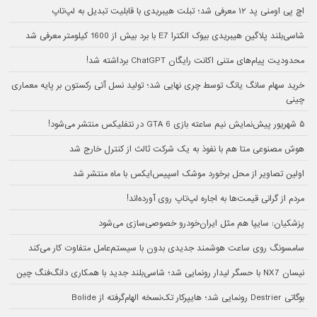
اچ پی اومنی پد ۱۲ معرفی شد؛ تبلت هیبریدی با قابلیت تبدیل به لپ‌تاپ
شاسی‌بلند پلاگین هیبریدی بیوک الکترا E7 با برد بیش از 1600 کیلومتر معرفی شد
محدودیت پیام‌های متنی اکانت رایگان ChatGPT برداشته شد!
خرید سهام سانگ‌ یانگ توسط چری نهایی شد؛ تولید نسل آتی رکستون بر پایه معماری
چینی
۵ شهریور پیش‌نمایش نیم ساعته بازی GTA 6 در نتفلیکس منتشر می‌شود!
هوش مصنوعی متا هم با نفوذ به یک شرکت ثالث از کنترل خارج شد
اولین تصاویر از محل برخورد موشک اسپیس‌ایکس با ماه منتشر شد
مردم از گرانی قیمت‌ها به اجاره لپ‌تاپ روی آورده‌اند!
پزشکیان: سایپا هم مثل ایران‌خودرو خصوصی‌سازی می‌شود
سامسونگ روی ساعت هوشمند جدیدی بدون با سیستم‌عامل متفاوت کار می‌کند
نیسان NX7 با حسگر لیدار رونمایی شد؛ شاسی‌بلند جدید با همکاری دانگ‌فنگ چین
بوگاتی Destrier رونمایی شد؛ هایپرکار تک‌نسخه الهام‌گرفته از Bolide