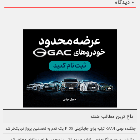
۰
دیدگاه
داغ ترین مطالب هفته
جنگنده بومی KAAN ترکیه برای جایگزینی F-35 یک قدم به نخستین پرواز نزدیک‌تر شد
پیشرفت سریع جنگنده نسل ششم چین؛ J-36 با سومین طراحی متفاوت ظاهر شد