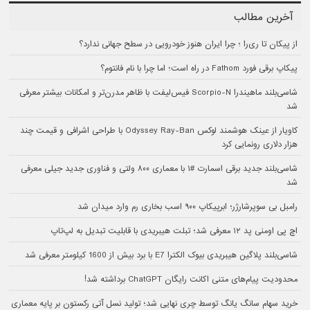
آخرین مطالب
از پیکان تا ری‌را ؛ چرا ایران هنوز خودرویی در سطح جهانی ندارد؟
پیکاپ برقی فورد Fathom در راه است؛ اما چرا با نام فانتوم؟
شاسی‌بلند ماهیندرا Scorpio-N فیس‌لیفت با ظاهر مدرن‌تر و امکانات بیشتر معرفی
شد
کاویار از عینک هوشمند لوکس Odyssey Ray-Ban با طراحی اشرافی و قیمت چند
هزار دلاری رونمایی کرد
شاسی‌بلند جدید برقی اسمارت #۱ با معماری ۸۰۰ ولتی و فناوری جدید جیلی معرفی
شد
رامبل بی سوپرشارژر؛ ابرپیکاپ ۹۰۰ اسب بخاری رم وارد میدان شد
اچ پی اومنی پد ۱۲ معرفی شد؛ تبلت هیبریدی با قابلیت تبدیل به لپ‌تاپ
شاسی‌بلند پلاگین هیبریدی بیوک الکترا E7 با برد بیش از 1600 کیلومتر معرفی شد
محدودیت پیام‌های متنی اکانت رایگان ChatGPT برداشته شد!
خرید سهام سانگ‌ یانگ توسط چری نهایی شد؛ تولید نسل آتی رکستون بر پایه معماری