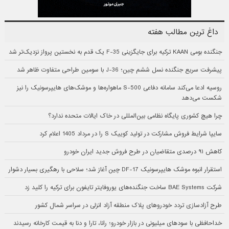
داغ ترین مطالب هفته
جنگنده بومی KAAN ترکیه برای جایگزینی F-35 یک قدم به نخستین پرواز نزدیک‌تر شد
پیشرفت سریع جنگنده نسل ششم چین؛ J-36 با سومین طراحی متفاوت ظاهر شد
روسیه ادعا می‌کند سامانه دفاعی S-500 ماهواره‌ها و موشک‌های هایپرسونیک را نیز
شکست می‌دهد
چرا هیچ کشوری پایگاه نظامی بین‌المللی در خاک ایالات متحده ندارد؟
سایپا شرایط فروش مشارکت در تولید کوییک S را در مرداد 1405 اعلام کرد
کاهش ۹۱ درصدی متقاضیان در طرح فروش جدید ایران خودرو
استقرار انبوه موشک هایپرسونیک DF-17 چین آغاز شد؛ سلاحی با رهگیری بسیار دشوار
شرکت BAE Systems ساخت جنگنده‌های یوروفایتر تایفون برای ترکیه را کلید زد
طرح آزادسازی تردد خودروهای پلاک منطقه آزاد انزلی در سراسر شمال کشور
خداحافظی با سودهای میلیونی در بازار خودرو؛ رانا، تارا و دنا به قیمت کارخانه رسیدند