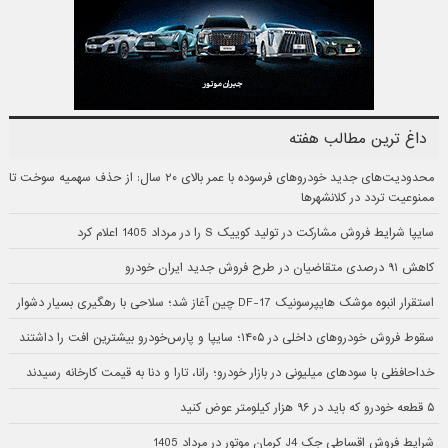
داغ ترین مطالب هفته
محدودیت‌های جدید خودروهای فرسوده با عمر بالای ۲۰ سال: از حذف سهمیه سوخت تا
ممنوعیت تردد در کلانشهرها
سایپا شرایط فروش مشارکت در تولید کوییک S را در مرداد 1405 اعلام کرد
کاهش ۹۱ درصدی متقاضیان در طرح فروش جدید ایران خودرو
استقرار انبوه موشک هایپرسونیک DF-17 چین آغاز شد؛ سلاحی با رهگیری بسیار دشوار
سقوط فروش خودروهای داخلی در ۱۴۰۵؛ سایپا و پارس‌خودرو بیشترین افت را داشتند
خداحافظی با سودهای میلیونی در بازار خودرو؛ رانا، تارا و دنا به قیمت کارخانه رسیدند
۵ قطعه خودرو که باید در ۹۶ هزار کیلومتر عوض کنید
شرایط فروش اقساطی جک J4 کرمان موتور در مرداد 1405