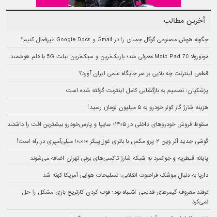
آخرین مطالب
چگونه هوش مصنوعی گوگل جمنای را در Gmail و Google Docs غیرفعال کنیم؟
موتورولا Moto Pad 70 معرفی شد؛ باریک‌ترین و سبک‌ترین تبلت 5G با قلم هوشمند
قطعی اینترنت چه بلایی بر سر جایگاه علمی ایران آورد؟
پزشکیان: تصمیم به بازگشایی کامل اینترنت گرفته شده است
هزینه شارژ گاز کولر خودرو به ۵ میلیون تومان رسید!
سقوط فروش خودروهای داخلی در ۱۴۰۵؛ سایپا و پارس‌خودرو بیشترین افت را داشتند
گوشی جدید آنر وین ۲ پرو مکس با باتری غول‌پیکر ۱۰،۰۰۰ میلی‌آمپری در راه است!
پایانه قیطریه و جوانمرد به شبکه شارژ تاکسی‌های برقی تهران اضافه می‌شوند
دارپا به دنبال موشک فراصوت انقلابی؛ تسلیحات هوایی آمریکا کهنه شد
ترفند معروف گیمرهای قدیمی اشتباه بود؛ فوت کردن کارتریج بازی مشکل را حل
نمی‌کرد