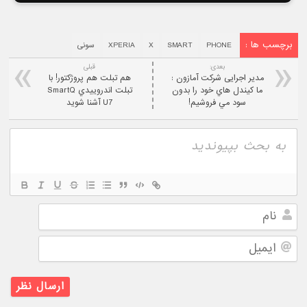
برچسب ها :
PHONE
SMART
X
XPERIA
سونی
بعدی:
قبلی
مدیر اجرایی شرکت آمازون :
هم تبلت هم پروژکتور! با
ما کيندل هاي خود را بدون
تبلت اندروييدي SmartQ
سود مي فروشيم!
U7 آشنا شويد
نام
ایمیل