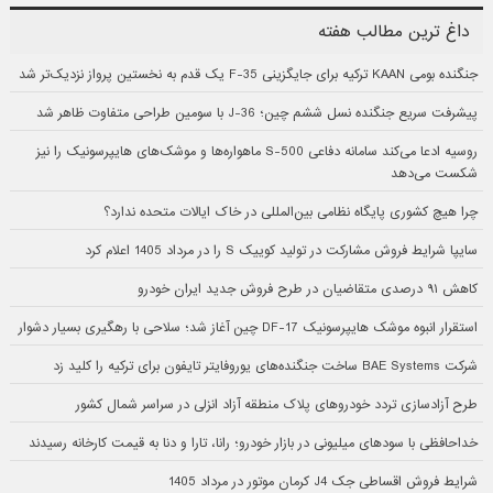
داغ ترین مطالب هفته
جنگنده بومی KAAN ترکیه برای جایگزینی F-35 یک قدم به نخستین پرواز نزدیک‌تر شد
پیشرفت سریع جنگنده نسل ششم چین؛ J-36 با سومین طراحی متفاوت ظاهر شد
روسیه ادعا می‌کند سامانه دفاعی S-500 ماهواره‌ها و موشک‌های هایپرسونیک را نیز
شکست می‌دهد
چرا هیچ کشوری پایگاه نظامی بین‌المللی در خاک ایالات متحده ندارد؟
سایپا شرایط فروش مشارکت در تولید کوییک S را در مرداد 1405 اعلام کرد
کاهش ۹۱ درصدی متقاضیان در طرح فروش جدید ایران خودرو
استقرار انبوه موشک هایپرسونیک DF-17 چین آغاز شد؛ سلاحی با رهگیری بسیار دشوار
شرکت BAE Systems ساخت جنگنده‌های یوروفایتر تایفون برای ترکیه را کلید زد
طرح آزادسازی تردد خودروهای پلاک منطقه آزاد انزلی در سراسر شمال کشور
خداحافظی با سودهای میلیونی در بازار خودرو؛ رانا، تارا و دنا به قیمت کارخانه رسیدند
شرایط فروش اقساطی جک J4 کرمان موتور در مرداد 1405