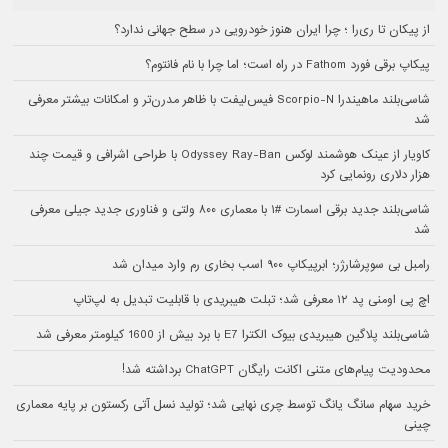
از پیکان تا ری‌را ؛ چرا ایران هنوز خودرویی در سطح جهانی ندارد؟
پیکاپ برقی فورد Fathom در راه است؛ اما چرا با نام فانتوم؟
شاسی‌بلند ماهیندرا Scorpio-N فیس‌لیفت با ظاهر مدرن‌تر و امکانات بیشتر معرفی
شد
کاویار از عینک هوشمند لوکس Odyssey Ray-Ban با طراحی اشرافی و قیمت چند
هزار دلاری رونمایی کرد
شاسی‌بلند جدید برقی اسمارت #۱ با معماری ۸۰۰ ولتی و فناوری جدید جیلی معرفی
شد
رامبل بی سوپرشارژر؛ ابرپیکاپ ۹۰۰ اسب بخاری رم وارد میدان شد
اچ پی اومنی پد ۱۲ معرفی شد؛ تبلت هیبریدی با قابلیت تبدیل به لپ‌تاپ
شاسی‌بلند پلاگین هیبریدی بیوک الکترا E7 با برد بیش از 1600 کیلومتر معرفی شد
محدودیت پیام‌های متنی اکانت رایگان ChatGPT برداشته شد!
خرید سهام سانگ‌ یانگ توسط چری نهایی شد؛ تولید نسل آتی رکستون بر پایه معماری
چینی