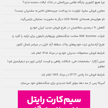
چرا هیچ کشوری پایگاه نظامی بین‌المللی در خاک ایالات متحده ندارد؟
معاون فروش سایپا: اولویت ما پرداخت جریمه‌های تاخیر به مشتریان نیست!
ناو هواپیمابر هسته‌ای USS Nimitz دیگر به ماموریت عملیاتی بازنمی‌گردد
کاهش ۹۱ درصدی متقاضیان در طرح فروش جدید ایران خودرو
شرکت BAE Systems ساخت جنگنده‌های یوروفایتر تایفون برای ترکیه را کلید زد
طرح آزادسازی تردد خودروهای پلاک منطقه آزاد انزلی در سراسر شمال کشور
شرایط فروش محصولات مدیران خودرو در مرداد ۱۴۰۵ اعلام شد
جیلی آزکارا ؛ مشخصات فنی، امکانات رفاهی و قیمت کراس اوور دو دیفرانسیل فردا
موتورز
شرایط فروش دنا پلاس EF7P در مرداد 1405 اعلام شد
آمریکا پس از سه دهه موتور کاملا جدیدی برای جنگنده‌های خود می‌سازد