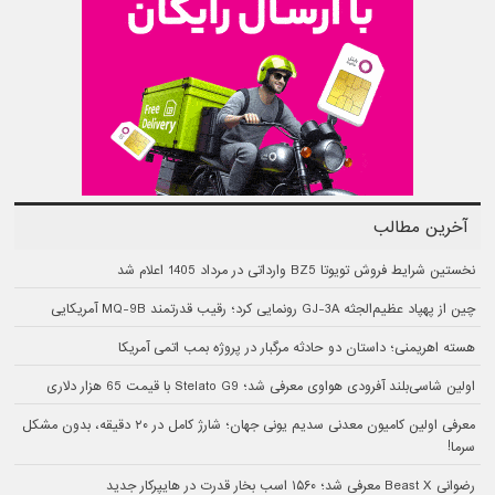
آخرین مطالب
نخستین شرایط فروش تویوتا BZ5 وارداتی در مرداد 1405 اعلام شد
چین از پهپاد عظیم‌الجثه GJ-3A رونمایی کرد؛ رقیب قدرتمند MQ-9B آمریکایی
هسته اهریمنی؛ داستان دو حادثه مرگبار در پروژه بمب اتمی آمریکا
اولین شاسی‌بلند آفرودی هواوی معرفی شد؛ Stelato G9 با قیمت 65 هزار دلاری
معرفی اولین کامیون معدنی سدیم یونی جهان؛ شارژ کامل در ۲۰ دقیقه، بدون مشکل
سرما!
رضوانی Beast X معرفی شد؛ ۱۵۶۰ اسب بخار قدرت در هایپرکار جدید