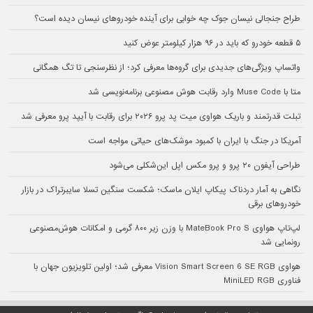
طراح جنجالی نیسان جوک چه خوابی برای آینده خودروهای نیسان دیده است؟
۵ قطعه خودرو که باید در ۹۶ هزار کیلومتر عوض کنید
واتساپ ویژگی‌های جدیدی برای گروه‌ها معرفی کرد؛ از نظرسنجی تا تگ همگانی
متا با Muse Code وارد رقابت هوش مصنوعی برنامه‌نویسی شد
تبلت قدرتمند و باریک هواوی میت پد پرو ۲۰۲۶ برای رقابت با آیپد پرو معرفی شد
آمریکا در جنگ با ایران با کمبود موشک‌های حیاتی مواجه است
طراحی آیفون ۲۰ پرو و پرو مکس اپل این‌شکلی می‌شود
نگاهی به آمار دردناک پیکاپ ایلان ماسک؛ شکست سنگین تسلا سایبرتراک در بازار
خودروهای برقی
لپ‌تاپ هواوی MateBook Pro S با وزن زیر ۸۰۰ گرمی و امکانات هوش‌مصنوعی
رونمایی شد
هواوی Vision Smart Screen 6 SE RGB معرفی شد؛ اولین تلویزیون جهان با
فناوری MiniLED RGB