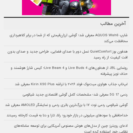
آخرین مطالب
شارپ AQUOS Wish6 معرفی شد؛ گوشی ارزان‌قیمتی که از شما در برابر کلاهبرداری
محافظت می‌کند
هدفون بوز QuietComfort نسل دوم با صدای فضایی، طراحی جدید و صدای بدون
افت کیفیت از راه رسید
رونمایی JBL از هدفون‌های Live Buds 4 و Live Beam 4؛ کیس شارژ هوشمند و
حذف نویز پیشرفته
لپ‌تاپ جذاب هواوی میت‌بوک فولد ۲۰۲۶ با تراشه Kirin X90 Plus معرفی شد
ردمی 17 5G معرفی شد؛ مشخصات کامل گوشی اقتصادی جدید شیائومی
گوشی شیائومی ردمی نوت ۱۷ با بزرگ‌ترین باتری ردمی و نمایشگر AMOLED معرفی شد
خداحافظی با سودهای میلیونی در بازار خودرو؛ رانا، تارا و دنا به قیمت کارخانه رسیدند
ادعای رویترز: چین از مدل‌های هوش مصنوعی آمریکایی برای توسعه سامانه‌های
نظامی خود استفاده کرده است