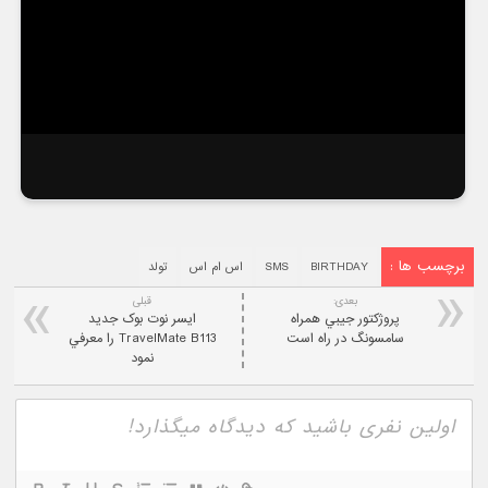
برچسب ها :
BIRTHDAY
SMS
اس ام اس
تولد
بعدی:
قبلی
پروژکتور جيبي همراه
ايسر نوت بوک جديد
سامسونگ در راه است
TravelMate B113 را معرفي
نمود