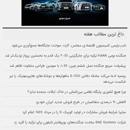
داغ ترین مطالب هفته
نایب‌رئیس کمیسیون اقتصادی مجلس: کارت سوخت جایگاه‌ها جمع‌آوری می‌شود
جنگنده بومی KAAN ترکیه برای جایگزینی F-35 یک قدم به نخستین پرواز نزدیک‌تر شد
پیشرفت سریع جنگنده نسل ششم چین؛ J-36 با سومین طراحی متفاوت ظاهر شد
روسیه ادعا می‌کند سامانه دفاعی S-500 ماهواره‌ها و موشک‌های هایپرسونیک را نیز
شکست می‌دهد
چرا هیچ کشوری پایگاه نظامی بین‌المللی در خاک ایالات متحده ندارد؟
کاهش ۹۱ درصدی متقاضیان در طرح فروش جدید ایران خودرو
سایپا شرایط فروش مشارکت در تولید کوییک S را در مرداد 1405 اعلام کرد
شرکت BAE Systems ساخت جنگنده‌های یوروفایتر تایفون برای ترکیه را کلید زد