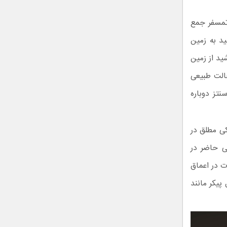
اتمسفر جمع
د به زمین
ید از زمین
حالت طبیعی
یط فتوسنتز دوباره
کی مطلق در
لی حاضر در
ت در اعماق
پیکر مانند