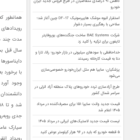
کاهش ۹۱ درصدی متقاضیان در طرح فروش جدید ایران
خودرو
همانطور که
استقرار انبوه موشک هایپرسونیک DF-17 چین آغاز شد؛
سلاحی با رهگیری بسیار دشوار
رویدادهای نجومی ۹۹ سا
شرکت BAE Systems ساخت جنگنده‌های یوروفایتر
تایفون برای ترکیه را کلید زد
سال قبل بس
خداحافظی با سودهای میلیونی در بازار خودرو؛ رانا، تارا و
دنا به قیمت کارخانه رسیدند
پزشکیان: سایپا هم مثل ایران‌خودرو خصوصی‌سازی
با برخورد ب
می‌شود
وجود آورد 
طرح آزادسازی تردد خودروهای پلاک منطقه آزاد انزلی در
سراسر شمال کشور
دانشمندان 
قیمت جدید وانت سایپا ۱۵۱ برای مصرف‌کننده در مرداد
۱۴۰۵ اعلام شد
جدی رو‌به‌ر
لیست قیمت جدید لاستیک‌های ایرانی در مرداد ۱۴۰۵
۵ قطعه خودرو که باید در ۹۶ هزار کیلومتر عوض کنید