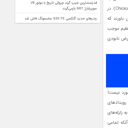
قدرتمندترین جیپ گرند چروکی تاریخ با موتور V8
مطالعاتی دقیق بر لایه‌های غیرطبیعی سطح زمین و دهانه‌ عظیم چیکشلوب (Chicxulub) در
سوپرشارژ SRT بازمی‌گردد
ر این باورند که
رندرهای جدید گلکسی S26 FE سامسونگ فاش شد
 عظیم موجب
معرض نابودی
ورد نیست!
تر یا بیشتر باشد، رویدادهای
 زلزله‌های
آنکه تمامی