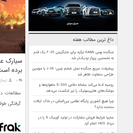
داغ ترین مطالب هفته
جنگنده بومی KAAN ترکیه برای جایگزینی F-35 یک قدم
به نخستین پرواز نزدیک‌تر شد
برده است
پیشرفت سریع جنگنده نسل ششم چین؛ J-36 با سومین
طراحی متفاوت ظاهر شد
۰
ارسا
روسیه ادعا می‌کند سامانه دفاعی S-500 ماهواره‌ها و
موشک‌های هایپرسونیک را نیز شکست می‌دهد
مطالعات دا
چرا هیچ کشوری پایگاه نظامی بین‌المللی در خاک ایالات
گرفتگی طولانی‌مدت را رقم
متحده ندارد؟
سایپا شرایط فروش مشارکت در تولید کوییک S را در
مرداد 1405 اعلام کرد