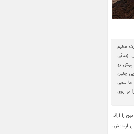
رک عظیم
ن زندگی
ه پیش رو
 پی چنین
. ما سعی
 بر روی
ن را ارائه
در این آزمایش،