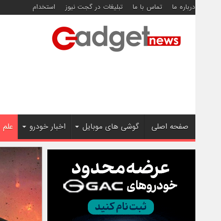
درباره ما
تماس با ما
تبلیغات در گجت نیوز
استخدام
صفحه اصلی
گوشی های موبایل
اخبار خودرو
علم 