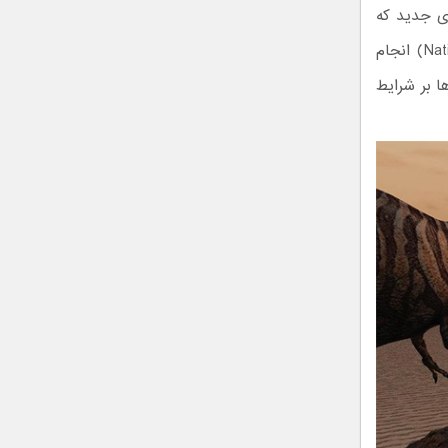
ای جدید که
توسط سازمان ملی پژوهش‌های جوی (National Center for Atmospheric Research) انجام
ا بر شرایط