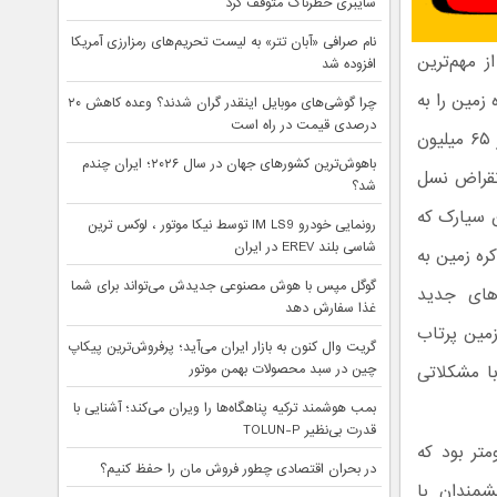
سایبری خطرناک متوقف کرد
نام صرافی «آبان‌ تتر» به لیست تحریم‌های رمزارزی آمریکا
 مهم‌ترین
افزوده شد
ز کره زمین را به
چرا گوشی‌های موبایل اینقدر گران شدند؟ وعده کاهش ۲۰
درصدی قیمت در راه است
مدت چند دقیقه در تاریکی مطلق فرو برد. اما این پدیده در برابر رویدادی مشابه در ۶۵ میلیون
باهوش‌ترین کشورهای جهان در سال ۲۰۲۶؛ ایران چندم
نقراض نسل
شد؟
 دهد. این سیارک که
رونمایی خودرو IM LS9 توسط نیکا موتور ، لوکس ترین
شاسی بلند EREV در ایران
ره زمین به
گوگل مپس با هوش مصنوعی جدیدش می‌تواند برای شما
‌های جدید
غذا سفارش دهد
زمین پرتاب
گریت وال کنون به بازار ایران می‌آید؛ پرفروش‌ترین پیکاپ
چین در سبد محصولات بهمن موتور
ن با مشکلاتی
بمب هوشمند ترکیه پناهگاه‌ها را ویران می‌کند؛ آشنایی با
قدرت بی‌نظیر TOLUN-P
ایناسورها دارای اندازه بسیار بزرگی در حدود 10 کیلومتر بود که
در بحران اقتصادی چطور فروش مان را حفظ کنیم؟
 در پی داشت. دانشمندان با