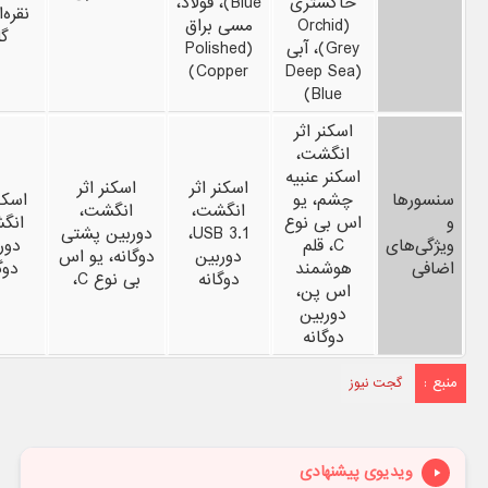
خاکستری
Blue)، فولاد،
نقره‌ا
(Orchid
مسی براق
گل
Grey)، آبی
(Polished
Copper)
(Deep Sea
Blue)
اسکنر اثر
انگشت،
اسکنر عنبیه
اسکنر اثر
اسکنر اثر
سنسورها
چشم، یو
اسکنر
انگشت،
انگشت،
و
اس بی نوع
انگ
USB 3.1،
دوربین پشتی
ویژگی‌های
C، قلم
دور
دوربین
دوگانه، یو اس
اضافی
هوشمند
دوگ
دوگانه
بی نوع C،
اس پن،
دوربین
دوگانه
منبع :
گجت نیوز
ویدیوی پیشنهادی