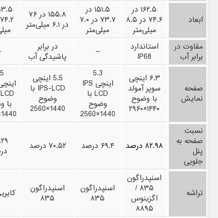
۱۶۲.۵ در
۱۵۱.۵ در
۱۵۵.۸ در ۷۶
ابعاد
۷۴.۶ در ۸.۵
۷۳.۷ در ۷.۰
در ۶.۱ میلی‌متر
میلی‌متر
میلی‌متر
میلی
مقاوت در
استاندارد
در برابر
–
–
برابر آب
IP68
پاشیدگی آب
.5
5.3
۶.۳ اینچی
5.5 اینچی
اینچی IPS
صفحه
سوپر آمولد
IPS-LCD با
LCD با
 LCD
نمایش
با وضوح
وضوح
وضوح
با و
1440×2560
۱۴۴۰×۲۹۶۰
1440×2560
1440×2560
نسبت
صفحه به
.۲۹
۸۲.۹۸ درصد
۶۹.۴ درصد
۷۰.۵۲ درصد
پنل
در
جلویی
اسنپدراگون
۸۳۵ /
اسنپدراگون
اسنپدراگون
تراشه
کایرین 
اگزینوس
۸۳۵
۸۳۵
۸۸۹۵