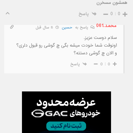
همشون مسخرن
0
0
پاسخ
محمد.061
پاسخ به
حسین
8 سال قبل
سلام دوست عزیز.
اونوقت شما خودت میشه بگی چ گوشی رو قبول دلری؟
و الان چ گوشی دستته؟
0
0
پاسخ