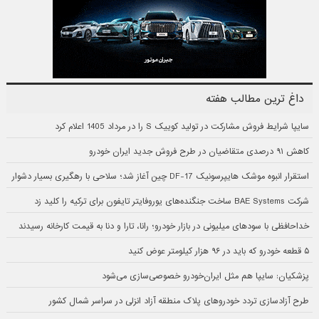
داغ ترین مطالب هفته
سایپا شرایط فروش مشارکت در تولید کوییک S را در مرداد 1405 اعلام کرد
کاهش ۹۱ درصدی متقاضیان در طرح فروش جدید ایران خودرو
استقرار انبوه موشک هایپرسونیک DF-17 چین آغاز شد؛ سلاحی با رهگیری بسیار دشوار
شرکت BAE Systems ساخت جنگنده‌های یوروفایتر تایفون برای ترکیه را کلید زد
خداحافظی با سودهای میلیونی در بازار خودرو؛ رانا، تارا و دنا به قیمت کارخانه رسیدند
۵ قطعه خودرو که باید در ۹۶ هزار کیلومتر عوض کنید
پزشکیان: سایپا هم مثل ایران‌خودرو خصوصی‌سازی می‌شود
طرح آزادسازی تردد خودروهای پلاک منطقه آزاد انزلی در سراسر شمال کشور