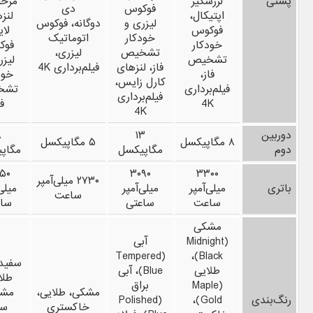
پشتی
لرزشگیر
مرحله
فوکوس
دی
اپتیکال،
لنز
لیزری و
دوگانه، فوکوس
فوکوس
لای
خودکار
اتوماتیک
خودکار
فوک
تشخیص
لیزری،
تشخیص
لیزر
فاز، لنزهای
فیلم‌برداری 4K
فاز،
خود
کارل زایس،
فیلم‌برداری
تشخ
فیلم‌برداری
4K
فا
4K
دوربین
۱۳
۸
۸ مگاپیکسل
۵ مگاپیکسل
دوم
مگاپیکسل
مگاپ
۵۰
۳۰۹۰
۳۳۰۰
۲۷۳۰ میلی‌آمپر
باتری
میلی‌آمپر
میلی‌آمپر
میلی‌
ساعت
ساعت
ساعتی
سا
مشکی
(Midnight
آبی
(Tempered
Black)،
سفید،
طلایی
Blue)، آبی
طلا
(Maple
براق
مشکی، طلایی،
مشک
رنگ‌بندی
Gold)،
(Polished
خاکستری
سب