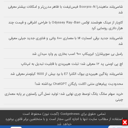
شاسی‌بلند ماهیندرا Scorpio-N فیس‌لیفت با ظاهر مدرن‌تر و امکانات بیشتر معرفی
شد
کاویار از عینک هوشمند لوکس Odyssey Ray-Ban با طراحی اشرافی و قیمت چند
هزار دلاری رونمایی کرد
شاسی‌بلند جدید برقی اسمارت #۱ با معماری ۸۰۰ ولتی و فناوری جدید جیلی معرفی
شد
رامبل بی سوپرشارژر؛ ابرپیکاپ ۹۰۰ اسب بخاری رم وارد میدان شد
اچ پی اومنی پد ۱۲ معرفی شد؛ تبلت هیبریدی با قابلیت تبدیل به لپ‌تاپ
شاسی‌بلند پلاگین هیبریدی بیوک الکترا E7 با برد بیش از 1600 کیلومتر معرفی شد
محدودیت پیام‌های متنی اکانت رایگان ChatGPT برداشته شد!
خرید سهام سانگ‌ یانگ توسط چری نهایی شد؛ تولید نسل آتی رکستون بر پایه معماری
چینی
تمامی حقوق برای Gadgetnews (گجت نیوز) محفوظ است
استفاده از مطالب سایت تنها با اجازه کتبی مجاز است و با متخلفین برابر قانون برخورد
خواهد شد