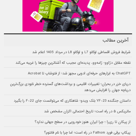
آخرین مطالب
شرایط فروش اقساطی لوکانو L7 و لوکانو L8 در مرداد 1405 اعلام شد
نقطه مقابل دژاوو؛ ژامه‌وو، پدیده‌ای عجیب که آشناترین چیزها را غریبه می‌کند
ChatGPT به ابزارهای حرفه‌ای ادوبی مجهز شد؛ از فتوشاپ تا Acrobat
دریای خزر در بحران؛ تغییرات اقلیمی و برداشت‌های گسترده خطر نابودی بزرگ‌ترین
دریاچه جهان را افزایش می‌دهد
داستان جنگنده YF-23 بلک ویدو؛ شاهکاری که می‌توانست جای F-22 را بگیرد
ماتریکس ۵ در راه است؛ تاریخ احتمالی اکران مشخص شد
از پیکان تا ری‌را ؛ چرا ایران هنوز خودرویی در سطح جهانی ندارد؟
پیکاپ برقی فورد Fathom در راه است؛ اما چرا با نام فانتوم؟