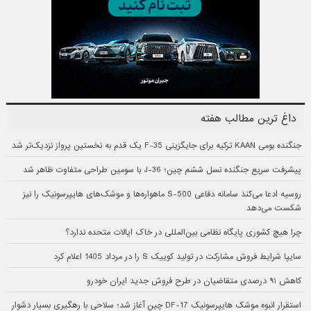
داغ ترین مطالب هفته
جنگنده بومی KAAN ترکیه برای جایگزینی F-35 یک قدم به نخستین پرواز نزدیک‌تر شد
پیشرفت سریع جنگنده نسل ششم چین؛ J-36 با سومین طراحی متفاوت ظاهر شد
روسیه ادعا می‌کند سامانه دفاعی S-500 ماهواره‌ها و موشک‌های هایپرسونیک را نیز
شکست می‌دهد
چرا هیچ کشوری پایگاه نظامی بین‌المللی در خاک ایالات متحده ندارد؟
سایپا شرایط فروش مشارکت در تولید کوییک S را در مرداد 1405 اعلام کرد
کاهش ۹۱ درصدی متقاضیان در طرح فروش جدید ایران خودرو
استقرار انبوه موشک هایپرسونیک DF-17 چین آغاز شد؛ سلاحی با رهگیری بسیار دشوار