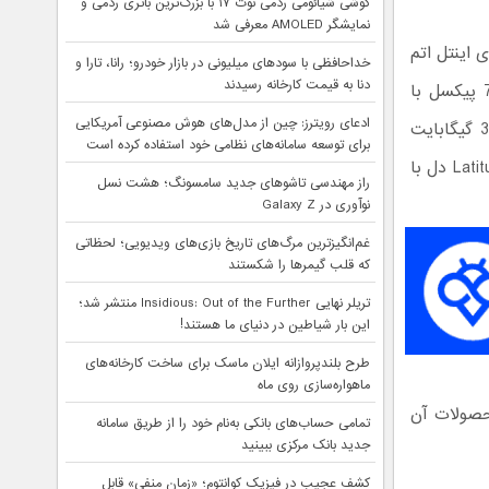
گوشی شیائومی ردمی نوت ۱۷ با بزرگ‌ترین باتری ردمی و
نمایشگر AMOLED معرفی شد
ویندوز 8 این شرکت مجهز به پردازنده 2 هسته‌ای اینتل اتم
خداحافظی با سودهای میلیونی در بازار خودرو؛ رانا، تارا و
دنا به قیمت کارخانه رسیدند
Z2760 با فرکانس 1.8 گیگاهرتز، نمایشگر 10.1 اینچ IPS با رزولوشن 1366 در 768 پیکسل با
ادعای رویترز: چین از مدل‌های هوش مصنوعی آمریکایی
محافظ گوریلا گلس و صفحه لمسی 10 انگشتی خازنی، 2 گیگابایت حافظه رم، 32 گیگابایت
برای توسعه سامانه‌های نظامی خود استفاده کرده است
حافظه ذخیره سازی SSD و سیستم‌عامل ویندوز 8 نسخه 32 بیتی است.تبلت Latitude 10 دل با
راز مهندسی تاشوهای جدید سامسونگ؛ هشت نسل
نوآوری در Galaxy Z
غم‌انگیزترین مرگ‌های تاریخ بازی‌های ویدیویی؛ لحظاتی
که قلب گیمرها را شکستند
تریلر نهایی Insidious: Out of the Further منتشر شد؛
این بار شیاطین در دنیای ما هستند!
طرح بلندپروازانه ایلان ماسک برای ساخت کارخانه‌های
ماهواره‌سازی روی ماه
چقدر به برند Dell و کیفیت محصولات آن
تمامی حساب‌های بانکی به‌نام خود را از طریق سامانه
جدید بانک مرکزی ببینید
کشف عجیب در فیزیک کوانتوم؛ «زمان منفی» قابل