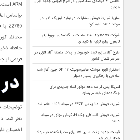
کاهش ۹۱ درصدی متقاضیان در طرح فروش جدید ایران
ARM است.
خودرو
سایپا شرایط فروش مشارکت در تولید کوییک S را در
مرداد 1405 اعلام کرد
شرکت BAE Systems ساخت جنگنده‌های یوروفایتر
تایفون برای ترکیه را کلید زد
طرح آزادسازی تردد خودروهای پلاک منطقه آزاد انزلی در
فریمی از جنس منیزیم حدود 
سراسر شمال کشور
استقرار انبوه موشک هایپرسونیک DF-17 چین آغاز شد؛
سلاحی با رهگیری بسیار دشوار
آمریکا پس از سه دهه موتور کاملا جدیدی برای
جنگنده‌های خود می‌سازد
شرایط فروش دنا پلاس EF7P در مرداد 1405 اعلام شد
توضیحات بی
شرایط فروش اقساطی جک J4 کرمان موتور در مرداد
1405
اطمینان دار
قیمت جدید وانت سایپا ۱۵۱ برای مصرف‌کننده در مرداد
۱۴۰۵ اعلام شد