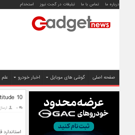
درباره ما
تماس با ما
تبلیغات در گجت نیوز
استخدام
صفحه اصلی
گوشی های موبایل
اخبار خودرو
علم 
DELL Latitude 10 : اولین تبلت وی
۰
ارسال