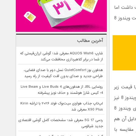
نصب شده باشد، حداقل 700 دلار قیمت داشت اما
امروز Dell تبلت جدید ویندوز 8 خود با قیمت 499 دلار معرفی کرده است، اولین تبلت ویندوز 8
آخرین مطالب
شارپ AQUOS Wish6 معرفی شد؛ گوشی ارزان‌قیمتی که
از شما در برابر کلاهبرداری محافظت می‌کند
هدفون بوز QuietComfort نسل دوم با صدای فضایی،
طراحی جدید و صدای بدون افت کیفیت از راه رسید
ت تمام عیار ویندوز 8 دنیا با قیمت زیر
رونمایی JBL از هدفون‌های Live Buds 4 و Live Beam
4؛ کیس شارژ هوشمند و حذف نویز پیشرفته
500 دلار که قادر به استفاده از کلیه امکانات سیستم عامل ویندوز 8 نیز
لپ‌تاپ جذاب هواوی میت‌بوک فولد ۲۰۲۶ با تراشه Kirin
می‌باشد را وارد بازار خواهد کرد.در دنیای واقعی، تبلت‌های ویندوز 8
X90 Plus معرفی شد
 اندروید باشند دلیل آن هم
ردمی 17 5G معرفی شد؛ مشخصات کامل گوشی اقتصادی
جدید شیائومی
تر پردازنده‌های مبتنی بر معماری x86 در مقایسه با