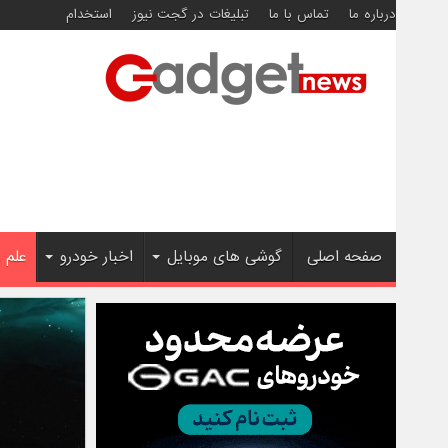
درباره ما
تماس با ما
تبلیغات در گجت نیوز
استخدام
صفحه اصلی
گوشی های موبایل
اخبار خودرو
علم 