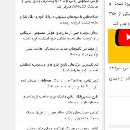
گوشی شیائومی ردمی نوت ۱۷ با بزرگ‌ترین باتری ردمی و
ی‌دانست و
نمایشگر AMOLED معرفی شد
معتقد بود که حتی کتاب الهی نیز بیان کرده که همه چیز به دور زمین می‌گردد. بیش از ۳۵۰
خداحافظی با سودهای میلیونی در بازار خودرو؛ رانا، تارا و
دنا به قیمت کارخانه رسیدند
واهی کند.
ادعای رویترز: چین از مدل‌های هوش مصنوعی آمریکایی
برای توسعه سامانه‌های نظامی خود استفاده کرده است
راز مهندسی تاشوهای جدید سامسونگ؛ هشت نسل
نوآوری در Galaxy Z
غم‌انگیزترین مرگ‌های تاریخ بازی‌های ویدیویی؛ لحظاتی
مامی شواهد
که قلب گیمرها را شکستند
ک از جهان
تریلر نهایی Insidious: Out of the Further منتشر شد؛
این بار شیاطین در دنیای ما هستند!
طرح بلندپروازانه ایلان ماسک برای ساخت کارخانه‌های
ماهواره‌سازی روی ماه
تمامی حساب‌های بانکی به‌نام خود را از طریق سامانه
جدید بانک مرکزی ببینید
کشف عجیب در فیزیک کوانتوم؛ «زمان منفی» قابل