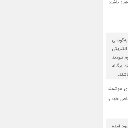
هده باشند.
گونه‌ای
الکتریکی
م نبودند
د بیگانه
اشند.
های هوشمند
خاص خود را
ود آمده