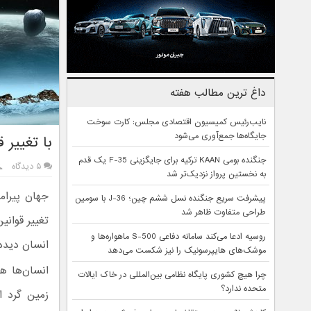
داغ ترین مطالب هفته
نایب‌رئیس کمیسیون اقتصادی مجلس: کارت سوخت
جایگاه‌ها جمع‌آوری می‌شود
با تغییر 
جنگنده بومی KAAN ترکیه برای جایگزینی F-35 یک قدم
۵ دیدگاه
به نخستین پرواز نزدیک‌تر شد
جهان پیرام
پیشرفت سریع جنگنده نسل ششم چین؛ J-36 با سومین
طراحی متفاوت ظاهر شد
تغییر قوانی
روسیه ادعا می‌کند سامانه دفاعی S-500 ماهواره‌ها و
انسان دیده
موشک‌های هایپرسونیک را نیز شکست می‌دهد
انسان‌ها ه
چرا هیچ کشوری پایگاه نظامی بین‌المللی در خاک ایالات
متحده ندارد؟
زمین گرد ا