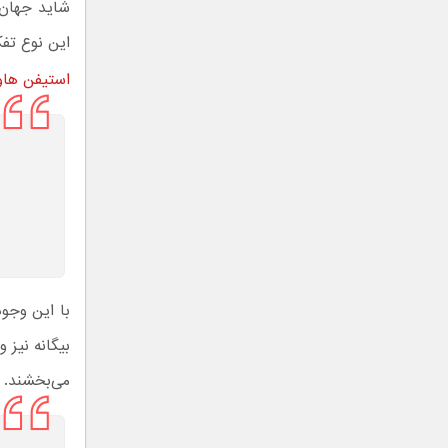
شاید جهان 
این نوع تف
استیفن هاو
با این وجو
بیگانه نیز 
می‌بخشند. ه