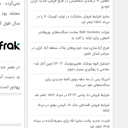
کاهش ۹۱ درصدی متقاضیان در طرح فروش جدید ایران
نمی‌گردد. 
خودرو
سایپا شرایط فروش مشارکت در تولید کوییک S را در
مرداد 1405 اعلام کرد
سال طول کش
شرکت BAE Systems ساخت جنگنده‌های یوروفایتر
تایفون برای ترکیه را کلید زد
طرح آزادسازی تردد خودروهای پلاک منطقه آزاد انزلی در
سراسر شمال کشور
استقرار انبوه موشک هایپرسونیک DF-17 چین آغاز شد؛
در عصر جدی
سلاحی با رهگیری بسیار دشوار
به دست آمد
آمریکا پس از سه دهه موتور کاملا جدیدی برای
جنگنده‌های خود می‌سازد
پهناور است 
شرایط فروش دنا پلاس EF7P در مرداد 1405 اعلام شد
شرایط فروش اقساطی جک J4 کرمان موتور در مرداد
1405
قیمت جدید وانت سایپا ۱۵۱ برای مصرف‌کننده در مرداد
۱۴۰۵ اعلام شد