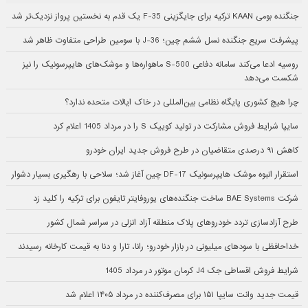
جنگنده بومی KAAN ترکیه برای جایگزینی F-35 یک قدم به نخستین پرواز نزدیک‌تر شد
پیشرفت سریع جنگنده نسل ششم چین؛ J-36 با سومین طراحی متفاوت ظاهر شد
روسیه ادعا می‌کند سامانه دفاعی S-500 ماهواره‌ها و موشک‌های هایپرسونیک را نیز
شکست می‌دهد
چرا هیچ کشوری پایگاه نظامی بین‌المللی در خاک ایالات متحده ندارد؟
سایپا شرایط فروش مشارکت در تولید کوییک S را در مرداد 1405 اعلام کرد
کاهش ۹۱ درصدی متقاضیان در طرح فروش جدید ایران خودرو
استقرار انبوه موشک هایپرسونیک DF-17 چین آغاز شد؛ سلاحی با رهگیری بسیار دشوار
شرکت BAE Systems ساخت جنگنده‌های یوروفایتر تایفون برای ترکیه را کلید زد
طرح آزادسازی تردد خودروهای پلاک منطقه آزاد انزلی در سراسر شمال کشور
خداحافظی با سودهای میلیونی در بازار خودرو؛ رانا، تارا و دنا به قیمت کارخانه رسیدند
شرایط فروش اقساطی جک J4 کرمان موتور در مرداد 1405
قیمت جدید وانت سایپا ۱۵۱ برای مصرف‌کننده در مرداد ۱۴۰۵ اعلام شد