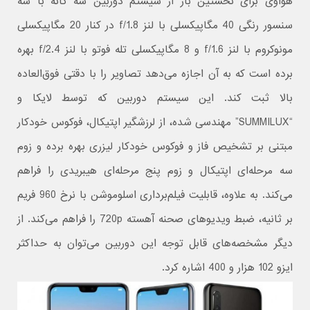
هواوی برای نخستین بار از سیستم دوربین سه گانه با سه
سنسور رنگی 40 مگاپیکسلی با لنز f/1.8 در کنار 20 مگاپیکسلی
مونوکروم با لنز f/1.6 و 8 مگاپیکسلی تله فوتو با لنز f/2.4 بهره
برده است که به آن اجازه می‌دهد تصاویر را با دقتی فوق‌العاده
بالا ثبت کند. این سیستم دوربین که توسط لایکا و
“SUMMILUX” مهندسی شده، از لرزشگیر اپتیکال، فوکوس خودکار
مبتنی بر تشخیص فاز و فوکوس خودکار لیزری بهره برده و زوم
سه مرحله‌ای اپتیکال و زوم پنج مرحله‌ای هیبریدی را فراهم
می‌کند. به علاوه، قابلیت فیلم‌برداری اسلوموشن با نرخ 960 فریم
بر ثانیه، ضبط ویدیوهای صحنه آهسته 720p را فراهم می‌کند. از
دیگر مشخصه‌های قابل توجه این دوربین می‌توان به حداکثر
ایزو 102 هزار و 400 اشاره کرد.