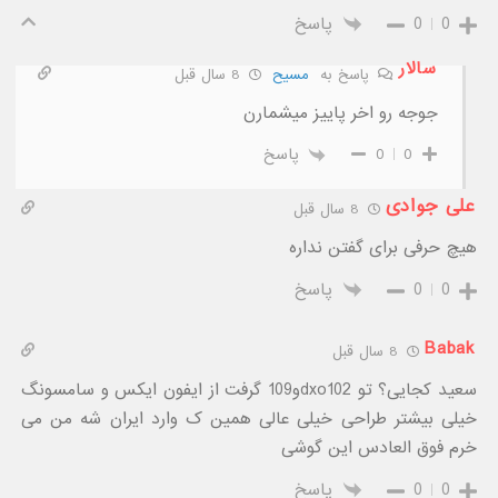
0
0
پاسخ
سالار
پاسخ به
مسیح
8 سال قبل
جوجه رو اخر پاییز میشمارن
0
0
پاسخ
علی جوادی
8 سال قبل
هیچ حرفی برای گفتن نداره
0
0
پاسخ
Babak
8 سال قبل
سعید کجایی؟ تو dxo102و109 گرفت از ایفون ایکس و سامسونگ
خیلی بیشتر طراحی خیلی عالی همین ک وارد ایران شه من می
خرم فوق العادس این گوشی
0
0
پاسخ