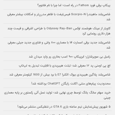
پیکاپ برقی فورد Fathom در راه است؛ اما چرا با نام فانتوم؟
شاسی‌بلند ماهیندرا Scorpio-N فیس‌لیفت با ظاهر مدرن‌تر و امکانات بیشتر معرفی
شد
کاویار از عینک هوشمند لوکس Odyssey Ray-Ban با طراحی اشرافی و قیمت چند
هزار دلاری رونمایی کرد
شاسی‌بلند جدید برقی اسمارت #۱ با معماری ۸۰۰ ولتی و فناوری جدید جیلی معرفی
شد
رامبل بی سوپرشارژر؛ ابرپیکاپ ۹۰۰ اسب بخاری رم وارد میدان شد
اچ پی اومنی پد ۱۲ معرفی شد؛ تبلت هیبریدی با قابلیت تبدیل به لپ‌تاپ
شاسی‌بلند پلاگین هیبریدی بیوک الکترا E7 با برد بیش از 1600 کیلومتر معرفی شد
محدودیت پیام‌های متنی اکانت رایگان ChatGPT برداشته شد!
خرید سهام سانگ‌ یانگ توسط چری نهایی شد؛ تولید نسل آتی رکستون بر پایه معماری
چینی
۵ شهریور پیش‌نمایش نیم ساعته بازی GTA 6 در نتفلیکس منتشر می‌شود!