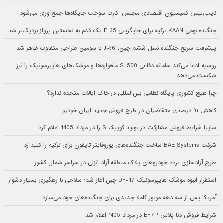
نایب‌رئیس کمیسیون اقتصادی مجلس: کارت سوخت جایگاه‌ها جمع‌آوری می‌شود
جنگنده بومی KAAN ترکیه برای جایگزینی F-35 یک قدم به نخستین پرواز نزدیک‌تر شد
پیشرفت سریع جنگنده نسل ششم چین؛ J-36 با سومین طراحی متفاوت ظاهر شد
روسیه ادعا می‌کند سامانه دفاعی S-500 ماهواره‌ها و موشک‌های هایپرسونیک را نیز
شکست می‌دهد
چرا هیچ کشوری پایگاه نظامی بین‌المللی در خاک ایالات متحده ندارد؟
کاهش ۹۱ درصدی متقاضیان در طرح فروش جدید ایران خودرو
سایپا شرایط فروش مشارکت در تولید کوییک S را در مرداد 1405 اعلام کرد
شرکت BAE Systems ساخت جنگنده‌های یوروفایتر تایفون برای ترکیه را کلید زد
طرح آزادسازی تردد خودروهای پلاک منطقه آزاد انزلی در سراسر شمال کشور
استقرار انبوه موشک هایپرسونیک DF-17 چین آغاز شد؛ سلاحی با رهگیری بسیار دشوار
آمریکا پس از سه دهه موتور کاملا جدیدی برای جنگنده‌های خود می‌سازد
شرایط فروش دنا پلاس EF7P در مرداد 1405 اعلام شد