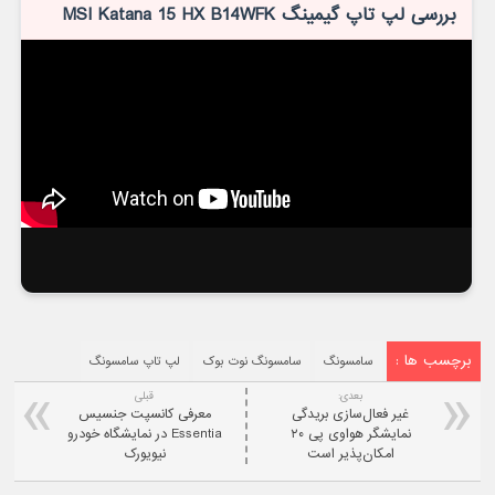
بررسی لپ تاپ گیمینگ MSI Katana 15 HX B14WFK
برچسب ها :
سامسونگ
سامسونگ نوت بوک
لپ تاپ سامسونگ
بعدی:
قبلی
غیر فعال‌سازی بریدگی
معرفی کانسپت جنسیس
نمایشگر هواوی پی ۲۰
Essentia در نمایشگاه خودرو
امکان‌پذیر است
نیویورک