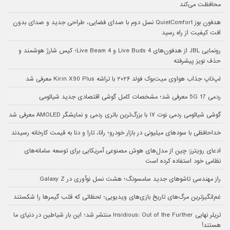
محافظت می‌کند
هدفون بوز QuietComfort نسل دوم با صدای فضایی، طراحی جدید و صدای بدون
افت کیفیت از راه رسید
رونمایی JBL از هدفون‌های Live Buds 4 و Live Beam 4؛ کیس شارژ هوشمند و
حذف نویز پیشرفته
لپ‌تاپ جذاب هواوی میت‌بوک فولد ۲۰۲۶ با تراشه Kirin X90 Plus معرفی شد
ردمی 17 5G معرفی شد؛ مشخصات کامل گوشی اقتصادی جدید شیائومی
گوشی شیائومی ردمی نوت ۱۷ با بزرگ‌ترین باتری ردمی و نمایشگر AMOLED معرفی شد
خداحافظی با سودهای میلیونی در بازار خودرو؛ رانا، تارا و دنا به قیمت کارخانه رسیدند
ادعای رویترز: چین از مدل‌های هوش مصنوعی آمریکایی برای توسعه سامانه‌های
نظامی خود استفاده کرده است
راز مهندسی تاشوهای جدید سامسونگ؛ هشت نسل نوآوری در Galaxy Z
غم‌انگیزترین مرگ‌های تاریخ بازی‌های ویدیویی؛ لحظاتی که قلب گیمرها را شکستند
تریلر نهایی Insidious: Out of the Further منتشر شد؛ این بار شیاطین در دنیای ما
هستند!