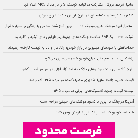
سایپا شرایط فروش مشارکت در تولید کوییک S را در مرداد 1405 اعلام کرد
کاهش ۹۱ درصدی متقاضیان در طرح فروش جدید ایران خودرو
استقرار انبوه موشک هایپرسونیک DF-17 چین آغاز شد؛ سلاحی با رهگیری بسیار دشوار
شرکت BAE Systems ساخت جنگنده‌های یوروفایتر تایفون برای ترکیه را کلید زد
خداحافظی با سودهای میلیونی در بازار خودرو؛ رانا، تارا و دنا به قیمت کارخانه رسیدند
پزشکیان: سایپا هم مثل ایران‌خودرو خصوصی‌سازی می‌شود
طرح آزادسازی تردد خودروهای پلاک منطقه آزاد انزلی در سراسر شمال کشور
قیمت جدید وانت سایپا ۱۵۱ برای مصرف‌کننده در مرداد ۱۴۰۵ اعلام شد
لیست قیمت جدید لاستیک‌های ایرانی در مرداد ۱۴۰۵
آمریکا در جنگ با ایران با کمبود موشک‌های حیاتی مواجه است
۵ قطعه خودرو که باید در ۹۶ هزار کیلومتر عوض کنید