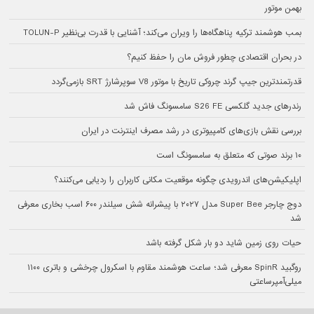
بهمن موتور
بمب هوشمند ترکیه پناهگاه‌ها را ویران می‌کند؛ آشنایی با قدرت بی‌نظیر TOLUN-P
در بحران اقتصادی چطور فروش مان را حفظ کنیم؟
قدرتمندترین جیپ گرند چروکی تاریخ با موتور V8 سوپرشارژ SRT بازمی‌گردد
رندرهای جدید گلکسی S26 FE سامسونگ فاش شد
بررسی نقش بازی‌های کامپیوتری در رشد مصرف اینترنت در ایران
۱۰ برند صوتی که متعلق به سامسونگ است
اپلیکیشن‌های اندرویدی چگونه موقعیت مکانی کاربران را ردیابی می‌کنند؟
دوج چارجر Super Bee مدل ۲۰۲۷ با پیشرانه شش سیلندر ۶۰۰ اسب بخاری معرفی
شد
حیات روی زمین شاید دو بار شکل گرفته باشد
روگبید SpinR معرفی شد؛ ساعت هوشمند مقاوم با اسکرول چرخشی و باتری ۱۱۰۰
میلی‌آمپرساعتی