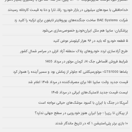
خداحافظی با سودهای میلیونی در بازار خودرو؛ رانا، تارا و دنا به قیمت کارخانه رسیدند
شرکت BAE Systems ساخت جنگنده‌های یوروفایتر تایفون برای ترکیه را کلید زد
پزشکیان: سایپا هم مثل ایران‌خودرو خصوصی‌سازی می‌شود
۵ قطعه خودرو که باید در ۹۶ هزار کیلومتر عوض کنید
طرح آزادسازی تردد خودروهای پلاک منطقه آزاد انزلی در سراسر شمال کشور
شرایط فروش اقساطی جک J4 کرمان موتور در مرداد 1405
یاماها GTS1000؛ موتورسیکلتی که جلوتر از زمانش بود و مسیر آینده را هموار کرد
قیمت جدید وانت سایپا ۱۵۱ برای مصرف‌کننده در مرداد ۱۴۰۵ اعلام شد
لیست قیمت جدید لاستیک‌های ایرانی در مرداد ۱۴۰۵
آمریکا در جنگ با ایران با کمبود موشک‌های حیاتی مواجه است
از پیکان تا ری‌را ؛ چرا ایران هنوز خودرویی در سطح جهانی ندارد؟
۱۰ بازی برتر پلی‌استیشن ۱ که در تاریخ ماندگار شدند