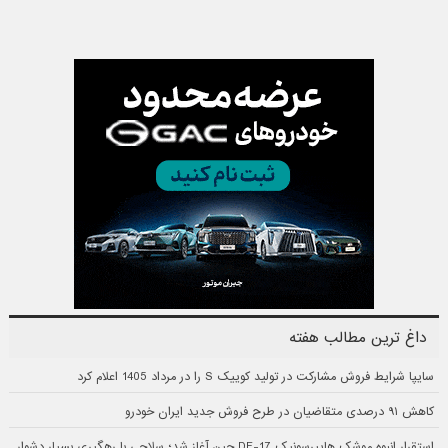
داغ ترین مطالب هفته
سایپا شرایط فروش مشارکت در تولید کوییک S را در مرداد 1405 اعلام کرد
کاهش ۹۱ درصدی متقاضیان در طرح فروش جدید ایران خودرو
استقرار انبوه موشک هایپرسونیک DF-17 چین آغاز شد؛ سلاحی با رهگیری بسیار دشوار