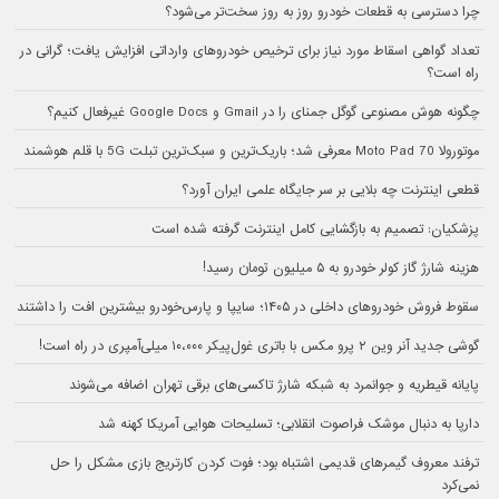
چرا دسترسی به قطعات خودرو روز به روز سخت‌تر می‌شود؟
تعداد گواهی اسقاط مورد نیاز برای ترخیص خودروهای وارداتی افزایش یافت؛ گرانی در
راه است؟
چگونه هوش مصنوعی گوگل جمنای را در Gmail و Google Docs غیرفعال کنیم؟
موتورولا Moto Pad 70 معرفی شد؛ باریک‌ترین و سبک‌ترین تبلت 5G با قلم هوشمند
قطعی اینترنت چه بلایی بر سر جایگاه علمی ایران آورد؟
پزشکیان: تصمیم به بازگشایی کامل اینترنت گرفته شده است
هزینه شارژ گاز کولر خودرو به ۵ میلیون تومان رسید!
سقوط فروش خودروهای داخلی در ۱۴۰۵؛ سایپا و پارس‌خودرو بیشترین افت را داشتند
گوشی جدید آنر وین ۲ پرو مکس با باتری غول‌پیکر ۱۰،۰۰۰ میلی‌آمپری در راه است!
پایانه قیطریه و جوانمرد به شبکه شارژ تاکسی‌های برقی تهران اضافه می‌شوند
دارپا به دنبال موشک فراصوت انقلابی؛ تسلیحات هوایی آمریکا کهنه شد
ترفند معروف گیمرهای قدیمی اشتباه بود؛ فوت کردن کارتریج بازی مشکل را حل
نمی‌کرد