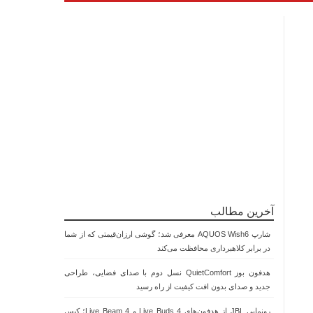
آخرین مطالب
شارپ AQUOS Wish6 معرفی شد؛ گوشی ارزان‌قیمتی که از شما
در برابر کلاهبرداری محافظت می‌کند
هدفون بوز QuietComfort نسل دوم با صدای فضایی، طراحی
جدید و صدای بدون افت کیفیت از راه رسید
رونمایی JBL از هدفون‌های Live Buds 4 و Live Beam 4؛ کیس