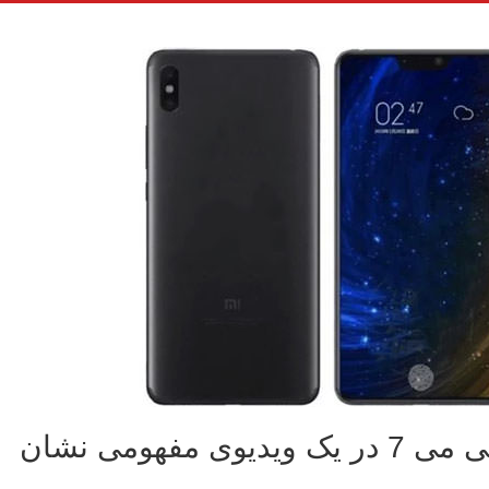
گوشی شیائومی می ۷ در یک ویدیوی مفهومی نشان