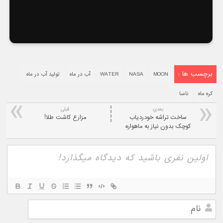
برچسب ها :
MOON
NASA
WATER
آب در ماه
تولید آب در ماه
کره ماه
ناسا
بعدی:
قبلی
ساخت تراشه خودردياب
مزارع کاشت طلا!
کوچک بدون نياز به ماهواره
نام