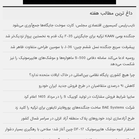
داغ ترین مطالب هفته
نایب‌رئیس کمیسیون اقتصادی مجلس: کارت سوخت جایگاه‌ها جمع‌آوری می‌شود
جنگنده بومی KAAN ترکیه برای جایگزینی F-35 یک قدم به نخستین پرواز نزدیک‌تر شد
پیشرفت سریع جنگنده نسل ششم چین؛ J-36 با سومین طراحی متفاوت ظاهر شد
روسیه ادعا می‌کند سامانه دفاعی S-500 ماهواره‌ها و موشک‌های هایپرسونیک را نیز
شکست می‌دهد
چرا هیچ کشوری پایگاه نظامی بین‌المللی در خاک ایالات متحده ندارد؟
کاهش ۹۱ درصدی متقاضیان در طرح فروش جدید ایران خودرو
سایپا شرایط فروش مشارکت در تولید کوییک S را در مرداد 1405 اعلام کرد
شرکت BAE Systems ساخت جنگنده‌های یوروفایتر تایفون برای ترکیه را کلید زد
طرح آزادسازی تردد خودروهای پلاک منطقه آزاد انزلی در سراسر شمال کشور
استقرار انبوه موشک هایپرسونیک DF-17 چین آغاز شد؛ سلاحی با رهگیری بسیار دشوار