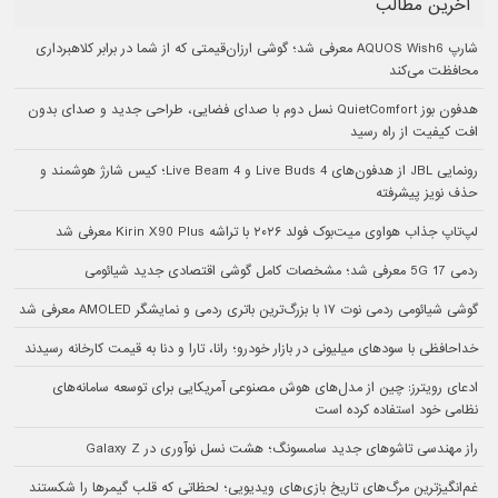
آخرین مطالب
شارپ AQUOS Wish6 معرفی شد؛ گوشی ارزان‌قیمتی که از شما در برابر کلاهبرداری
محافظت می‌کند
هدفون بوز QuietComfort نسل دوم با صدای فضایی، طراحی جدید و صدای بدون
افت کیفیت از راه رسید
رونمایی JBL از هدفون‌های Live Buds 4 و Live Beam 4؛ کیس شارژ هوشمند و
حذف نویز پیشرفته
لپ‌تاپ جذاب هواوی میت‌بوک فولد ۲۰۲۶ با تراشه Kirin X90 Plus معرفی شد
ردمی 17 5G معرفی شد؛ مشخصات کامل گوشی اقتصادی جدید شیائومی
گوشی شیائومی ردمی نوت ۱۷ با بزرگ‌ترین باتری ردمی و نمایشگر AMOLED معرفی شد
خداحافظی با سودهای میلیونی در بازار خودرو؛ رانا، تارا و دنا به قیمت کارخانه رسیدند
ادعای رویترز: چین از مدل‌های هوش مصنوعی آمریکایی برای توسعه سامانه‌های
نظامی خود استفاده کرده است
راز مهندسی تاشوهای جدید سامسونگ؛ هشت نسل نوآوری در Galaxy Z
غم‌انگیزترین مرگ‌های تاریخ بازی‌های ویدیویی؛ لحظاتی که قلب گیمرها را شکستند