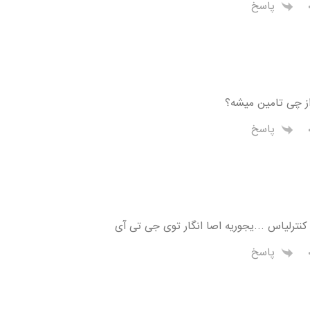
پاسخ
 چی تامین میشه؟
پاسخ
کنترلیاس …یجوریه اصا انگار توی جی تی آی
پاسخ