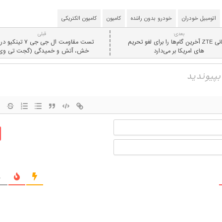
اتومبیل خودران
خودرو بدون راننده
کامیون
کامیون الکتریکی
بعدی:
قبلی
کمپانی ZTE آخرین گام‌ها را برای لغو تحریم
تست مقاومت ال جی جی ۷ تینکی
های امریکا بر می‌دارد
خش، آتش و خمیدگی (گجت تی وی
نام
ایمیل
ج