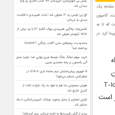
رامبل بی سوپرشارژر؛ ابرپیکاپ ۹۰۰ اسب بخاری رم وارد
 خودران T-Pod -خودرویی که مشابه یک
میدان شد
ت. کامیون
اچ پی اومنی پد ۱۲ معرفی شد؛ تبلت هیبریدی با قابلیت
تبدیل به لپ‌تاپ
ی نیست که تا به
شاسی‌بلند پلاگین هیبریدی بیوک الکترا E7 با برد بیش از
کابین راننده را پیدا کرد. در
1600 کیلومتر معرفی شد
محدودیت پیام‌های متنی اکانت رایگان ChatGPT
برداشته شد!
خرید سهام سانگ‌ یانگ توسط چری نهایی شد؛ تولید نسل
ه
آتی رکستون بر پایه معماری چینی
ن
۵ شهریور پیش‌نمایش نیم ساعته بازی GTA 6 در
نتفلیکس منتشر می‌شود!
ان T-log
هوش مصنوعی متا هم با نفوذ به یک شرکت ثالث از
کنترل خارج شد
ر است
اولین تصاویر از محل برخورد موشک اسپیس‌ایکس با ماه
منتشر شد
مردم از گرانی قیمت‌ها به اجاره لپ‌تاپ روی آورده‌اند!