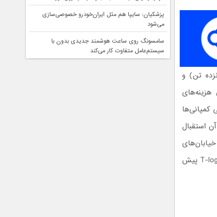
پزشکیان: سایپا هم مثل ایران‌خودرو خصوصی‌سازی
می‌شود
سامسونگ روی ساعت هوشمند جدیدی بدون با
سیستم‌عامل متفاوت کار می‌کند
 راننده به معنی افزایش ظرفیت بارگیری T-log (شانزده تن) و
هزینه‌های
 کمپانی‌ها
آن استقبال
در خیابان‌های
آمریکا و اروپا به صورت عمومی تردد کنند. اگر همه چیز درست پیش رود، T-Pod و T-log پیش