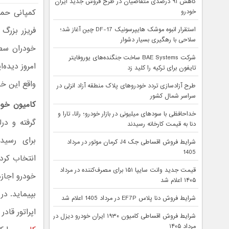
کاهش ۹۱ درصدی متقاضیان در طرح فروش جدید ایران
خودرو
فریزر بزرگ
استقرار انبوه موشک هایپرسونیک DF-17 چین آغاز شد؛
سلاحی با رهگیری بسیار دشوار
شرکت BAE Systems ساخت جنگنده‌های یوروفایتر
تایفون برای ترکیه را کلید زد
واقع این خودرو ظاهری مش
طرح آزادسازی تردد خودروهای پلاک منطقه آزاد انزلی در
سراسر شمال کشور
کامیون خودران
خداحافظی با سودهای میلیونی در بازار خودرو؛ رانا، تارا و
گرفته و در
دنا به قیمت کارخانه رسیدند
برای رسید
شرایط فروش اقساطی جک J4 کرمان موتور در مرداد
1405
انتخاب کرد
قیمت جدید وانت سایپا ۱۵۱ برای مصرف‌کننده در مرداد
۱۴۰۵ اعلام شد
بپیماید. در
شرایط فروش دنا پلاس EF7P در مرداد 1405 اعلام شد
اپراتور قادر
شرایط فروش اقساطی کامیون ۱۹۳۰ ایران خودرو دیزل در
مرداد ۱۴۰۵