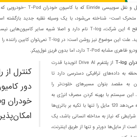
کمپانی حمل و نقل سوییسی Einride که با کامیون
 متحرک است- شناخته می‌شود، با یک وسیله نقلیه جدید بازگشته اس
خودران سطح 4 این شرکت، T-log نام دارد و اصلا شبیه سایر کامیون‌های
امروز دیده‌اید. علت این موضوع نیز روشن است: در T-log نمی‌توان 
ابه T-Pod دارد، اما بدون فریزر غول‌پیکر.
 T-log
از پلتفرم Drive AI انویدیا قدرت
کنترل از را
لحظه به داده‌های ترافیکی دسترسی دارد تا
ن به مقصد بتوان مسیرهای خلوت‌تر را
دور کامیو
. این سیستم با بهینه کردن مصرف انرژی به
خودر
خودرو اجازه می‌دهد 120 مایل را تنها با تکیه بر باتری‌ها
امکان‌پذی
 شرایطی که نیاز به مداخله انسانی باشد، یک
 است از مایل‌ها دورتر و تنها از طریق اینترنت،