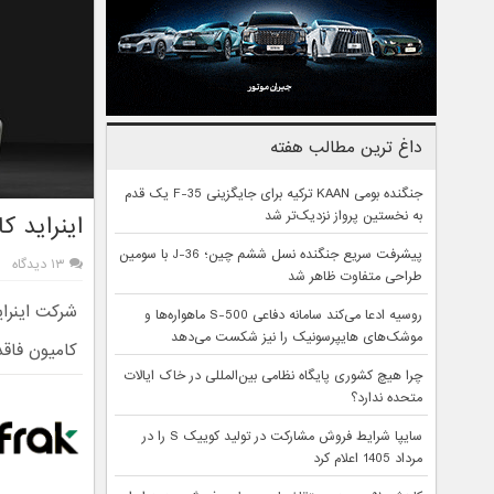
داغ ترین مطالب هفته
جنگنده بومی KAAN ترکیه برای جایگزینی F-35 یک قدم
به نخستین پرواز نزدیک‌تر شد
اینراید کامیون خودران og
پیشرفت سریع جنگنده نسل ششم چین؛ J-36 با سومین
۱۳ دیدگاه
طراحی متفاوت ظاهر شد
روسیه ادعا می‌کند سامانه دفاعی S-500 ماهواره‌ها و
موشک‌های هایپرسونیک را نیز شکست می‌دهد
کامیون فاقد کابین را
چرا هیچ کشوری پایگاه نظامی بین‌المللی در خاک ایالات
متحده ندارد؟
سایپا شرایط فروش مشارکت در تولید کوییک S را در
مرداد 1405 اعلام کرد