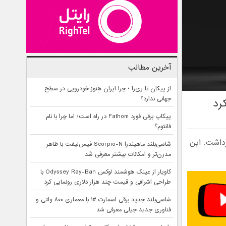
آخرین مطالب
از پیکان تا ری‌را ؛ چرا ایران هنوز خودرویی در سطح
جهانی ندارد؟
پیکاپ برقی فورد Fathom در راه است؛ اما چرا با نام
فانتوم؟
ه پرده برداشت. این
شاسی‌بلند ماهیندرا Scorpio-N فیس‌لیفت با ظاهر
مدرن‌تر و امکانات بیشتر معرفی شد
کاویار از عینک هوشمند لوکس Odyssey Ray-Ban با
طراحی اشرافی و قیمت چند هزار دلاری رونمایی کرد
شاسی‌بلند جدید برقی اسمارت #۱ با معماری ۸۰۰ ولتی و
فناوری جدید جیلی معرفی شد