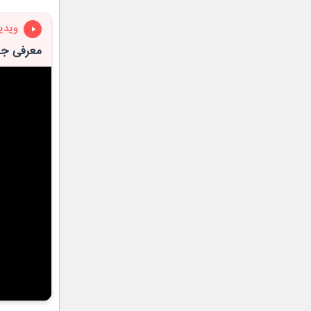
ویدی
معرفی جک J4 برقی از کرمان مو