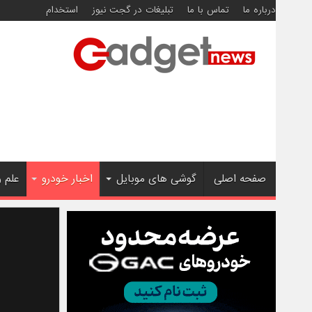
درباره ما
تماس با ما
تبلیغات در گجت نیوز
استخدام
صفحه اصلی
گوشی های موبایل
اخبار خودرو
علم 