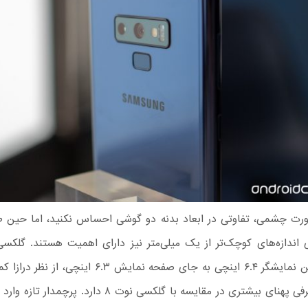
رت چشمی، تفاوتی در ابعاد بدنه دو گوشی احساس نکنید، اما حین طر
وجود داشتن نمایشگر ۶.۴ اینچی به جای صفحه نمایش ۶.۳ این