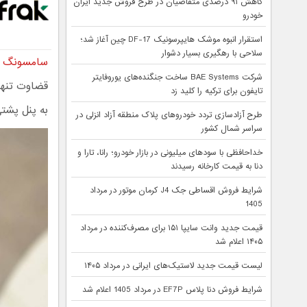
کاهش ۹۱ درصدی متقاضیان در طرح فروش جدید ایران
خودرو
استقرار انبوه موشک هایپرسونیک DF-17 چین آغاز شد؛
سلاحی با رهگیری بسیار دشوار
سامسونگ گ
شرکت BAE Systems ساخت جنگنده‌های یوروفایتر
قضاوت تنها 
تایفون برای ترکیه را کلید زد
به پنل پشت
طرح آزادسازی تردد خودروهای پلاک منطقه آزاد انزلی در
سراسر شمال کشور
خداحافظی با سودهای میلیونی در بازار خودرو؛ رانا، تارا و
دنا به قیمت کارخانه رسیدند
شرایط فروش اقساطی جک J4 کرمان موتور در مرداد
1405
قیمت جدید وانت سایپا ۱۵۱ برای مصرف‌کننده در مرداد
۱۴۰۵ اعلام شد
لیست قیمت جدید لاستیک‌های ایرانی در مرداد ۱۴۰۵
شرایط فروش دنا پلاس EF7P در مرداد 1405 اعلام شد