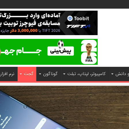
و دانش
کامپیوتر، لپتاپ، تبلت
گوناگون
گجت
نرم افزار