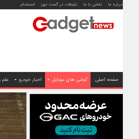
درباره ما
تماس با ما
تبلیغات در گجت نیوز
استخدام
صفحه اصلی
گوشی های موبایل
اخبار خودرو
علم 