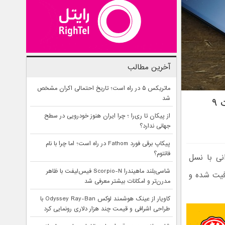
آخرین مطالب
ماتریکس ۵ در راه است؛ تاریخ احتمالی اکران مشخص
شد
آیا می‌توان از قاب گلکسی نوت ۸ برای سامسونگ گلکسی نوت ۹
از پیکان تا ری‌را ؛ چرا ایران هنوز خودرویی در سطح
جهانی ندارد؟
پیکاپ برقی فورد Fathom در راه است؛ اما چرا با نام
فانتوم؟
اد تفاوت چندانی با نسل
شاسی‌بلند ماهیندرا Scorpio-N فیس‌لیفت با ظاهر
ین سری ندارد. اما آیا گوشی گلکسی نوت 9 داخل قاب گلکسی نوت 8 فیت شده و
مدرن‌تر و امکانات بیشتر معرفی شد
کاویار از عینک هوشمند لوکس Odyssey Ray-Ban با
طراحی اشرافی و قیمت چند هزار دلاری رونمایی کرد