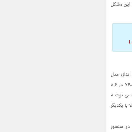
 این مشکل
۹ و گلکسی نوت ۸ وجود ندارد. اندازه مدل
جدید برابر ۱۶۱.۹ در ۷۶.۴ در ۸.۸ میلی‌متر و ابعاد مدل سال ۲۰۱۷ برابر ۱۶۲.۵ در ۷۴.۸ در ۸.۶
میلی‌متر است، به همین دلیل می‌توان به نحوی پرچمدار تازه وارد را داخل قاب گلکسی نوت ۸
 با یکدیگر
ا که دو سنسور