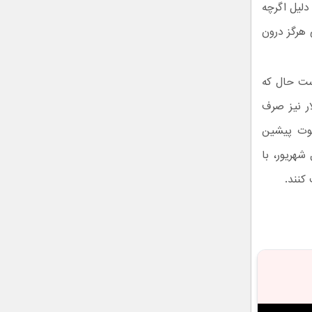
. به همین دلیل اگرچه
د، اما گوشی هرگز درون
وت هستید، بهتر است حال که
ر نیز صرف
وت پیشین
مرداد تا اول شهریور، با
کنند.