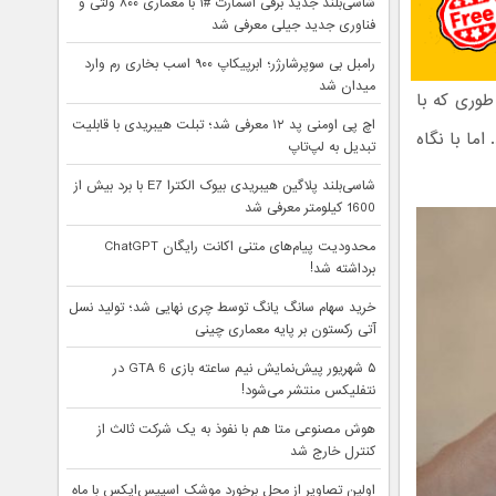
شاسی‌بلند جدید برقی اسمارت #۱ با معماری ۸۰۰ ولتی و
فناوری جدید جیلی معرفی شد
رامبل بی سوپرشارژر؛ ابرپیکاپ ۹۰۰ اسب بخاری رم وارد
میدان شد
یشین سری Note دارد، به طوری که با
اچ پی اومنی پد ۱۲ معرفی شد؛ تبلت هیبریدی با قابلیت
ما با نگاه
تبدیل به لپ‌تاپ
شاسی‌بلند پلاگین هیبریدی بیوک الکترا E7 با برد بیش از
1600 کیلومتر معرفی شد
محدودیت پیام‌های متنی اکانت رایگان ChatGPT
برداشته شد!
خرید سهام سانگ‌ یانگ توسط چری نهایی شد؛ تولید نسل
آتی رکستون بر پایه معماری چینی
۵ شهریور پیش‌نمایش نیم ساعته بازی GTA 6 در
نتفلیکس منتشر می‌شود!
هوش مصنوعی متا هم با نفوذ به یک شرکت ثالث از
کنترل خارج شد
اولین تصاویر از محل برخورد موشک اسپیس‌ایکس با ماه