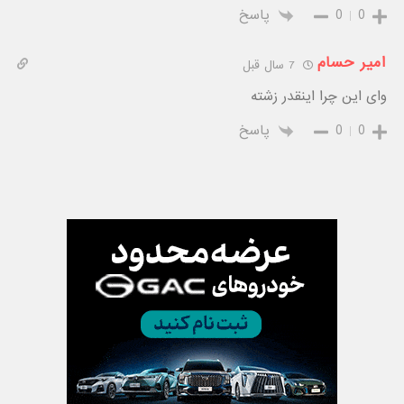
0
0
پاسخ
امیر حسام
7 سال قبل
وای این چرا اینقدر زشته
0
0
پاسخ