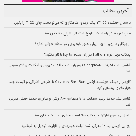
آخرین مطالب
داستان جنگنده YF-23 بلک ویدو؛ شاهکاری که می‌توانست جای F-22 را بگیرد
ماتریکس ۵ در راه است؛ تاریخ احتمالی اکران مشخص شد
از پیکان تا ری‌را ؛ چرا ایران هنوز خودرویی در سطح جهانی ندارد؟
پیکاپ برقی فورد Fathom در راه است؛ اما چرا با نام فانتوم؟
شاسی‌بلند ماهیندرا Scorpio-N فیس‌لیفت با ظاهر مدرن‌تر و امکانات بیشتر معرفی
شد
کاویار از عینک هوشمند لوکس Odyssey Ray-Ban با طراحی اشرافی و قیمت چند
هزار دلاری رونمایی کرد
شاسی‌بلند جدید برقی اسمارت #۱ با معماری ۸۰۰ ولتی و فناوری جدید جیلی معرفی
شد
رامبل بی سوپرشارژر؛ ابرپیکاپ ۹۰۰ اسب بخاری رم وارد میدان شد
اچ پی اومنی پد ۱۲ معرفی شد؛ تبلت هیبریدی با قابلیت تبدیل به لپ‌تاپ