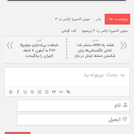
برچسب ها :
رندر
سونی اکسپریا ایکس زد ۳
سونی اکسپریا ایکس زد ۳ پریمیوم
قاب گوشی
بعدی:
قبلی
نقشه راه ARM منتشر شد؛
شباهت بی‌اندازه‌ی موتورولا
تلاش انگلستانی‌ها برای
P30 به آیفون X انتقاد
شکستن تسلط اینتل در بازار
کاربران را برانگیخت
نام
ایمیل