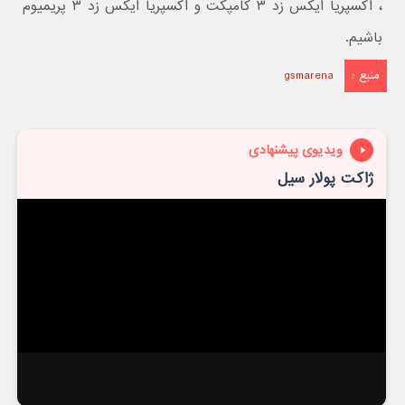
، اکسپریا ایکس زد ۳ کامپکت و اکسپریا ایکس زد ۳ پریمیوم
باشیم.
منبع :
gsmarena
ویدیوی پیشنهادی
ژاکت پولار سیل