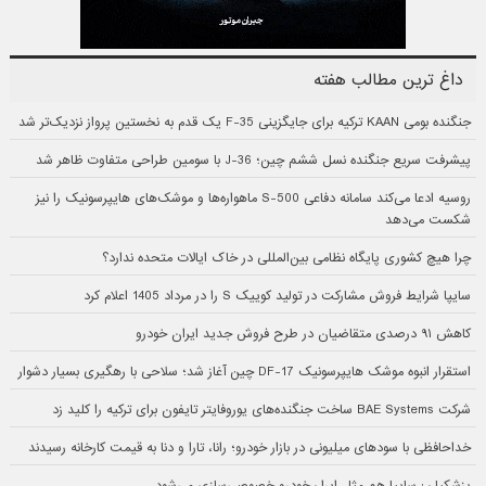
داغ ترین مطالب هفته
جنگنده بومی KAAN ترکیه برای جایگزینی F-35 یک قدم به نخستین پرواز نزدیک‌تر شد
پیشرفت سریع جنگنده نسل ششم چین؛ J-36 با سومین طراحی متفاوت ظاهر شد
روسیه ادعا می‌کند سامانه دفاعی S-500 ماهواره‌ها و موشک‌های هایپرسونیک را نیز
شکست می‌دهد
چرا هیچ کشوری پایگاه نظامی بین‌المللی در خاک ایالات متحده ندارد؟
سایپا شرایط فروش مشارکت در تولید کوییک S را در مرداد 1405 اعلام کرد
کاهش ۹۱ درصدی متقاضیان در طرح فروش جدید ایران خودرو
استقرار انبوه موشک هایپرسونیک DF-17 چین آغاز شد؛ سلاحی با رهگیری بسیار دشوار
شرکت BAE Systems ساخت جنگنده‌های یوروفایتر تایفون برای ترکیه را کلید زد
خداحافظی با سودهای میلیونی در بازار خودرو؛ رانا، تارا و دنا به قیمت کارخانه رسیدند