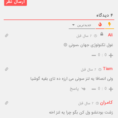
۴
دیدگاه
جدیدترین
Ali
7 سال قبل
غول تکنولوژی جهان ،سونی 😍
0
0
Tiam
7 سال قبل
ولی انصافا یه لنز سونی می ارزه ده تای بقیه گوشیا
0
0
پاسخ
کامران
7 سال قبل
زشت بودنشو ول کن بگو چرا یه لنز اخه