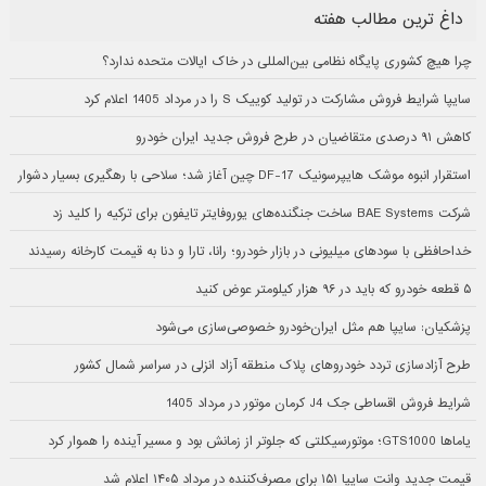
داغ ترین مطالب هفته
چرا هیچ کشوری پایگاه نظامی بین‌المللی در خاک ایالات متحده ندارد؟
سایپا شرایط فروش مشارکت در تولید کوییک S را در مرداد 1405 اعلام کرد
کاهش ۹۱ درصدی متقاضیان در طرح فروش جدید ایران خودرو
استقرار انبوه موشک هایپرسونیک DF-17 چین آغاز شد؛ سلاحی با رهگیری بسیار دشوار
شرکت BAE Systems ساخت جنگنده‌های یوروفایتر تایفون برای ترکیه را کلید زد
خداحافظی با سودهای میلیونی در بازار خودرو؛ رانا، تارا و دنا به قیمت کارخانه رسیدند
۵ قطعه خودرو که باید در ۹۶ هزار کیلومتر عوض کنید
پزشکیان: سایپا هم مثل ایران‌خودرو خصوصی‌سازی می‌شود
طرح آزادسازی تردد خودروهای پلاک منطقه آزاد انزلی در سراسر شمال کشور
شرایط فروش اقساطی جک J4 کرمان موتور در مرداد 1405
یاماها GTS1000؛ موتورسیکلتی که جلوتر از زمانش بود و مسیر آینده را هموار کرد
قیمت جدید وانت سایپا ۱۵۱ برای مصرف‌کننده در مرداد ۱۴۰۵ اعلام شد