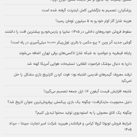
پزشکیان: تصمیم به بازگشایی کامل اینترنت گرفته شده است
هزینه شارژ گاز کولر خودرو به ۵ میلیون تومان رسید!
سقوط فروش خودروهای داخلی در ۱۴۰۵؛ سایپا و پارس‌خودرو بیشترین افت را داشتند
گوشی جدید آنر وین ۲ پرو مکس با باتری غول‌پیکر ۱۰،۰۰۰ میلی‌آمپری در راه است!
پایانه قیطریه و جوانمرد به شبکه شارژ تاکسی‌های برقی تهران اضافه می‌شوند
دارپا به دنبال موشک فراصوت انقلابی؛ تسلیحات هوایی آمریکا کهنه شد
ترفند معروف گیمرهای قدیمی اشتباه بود؛ فوت کردن کارتریج بازی مشکل را حل
نمی‌کرد
شایعه افزایش قیمت آیفون ۱۷: اپل جمعه تصمیم می‌گیرد!
دلیل محبوبیت ماینکرافت؛ چگونه یک بازی پیکسلی پرفروش‌ترین عنوان تاریخ شد؟
چگونه یک اتاق معمولی را به استودیوی تولید محتوا تبدیل کنیم؟
شرایط فروش تویوتا کرولا کراس و فرانتلندر هیبرید شرکت امیر تجارت سپنتا – مرداد
۱۴۰۵