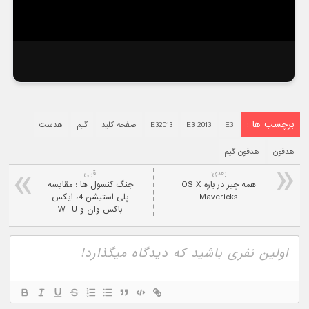
برچسب ها :
E3
E3 2013
E32013
صفحه کلید
گیم
هدست
هدفون
هدفون گیم
بعدی:
قبلی
همه چيز در باره OS X
جنگ کنسول ها : مقایسه
Mavericks
پلی استیشن 4، ایکس
باکس وان و Wii U