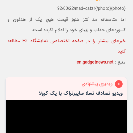
{photo}92/03/22/mad-catz1{/photo}
اما متاسفانه مد کتز هنوز قیمت هیچ یک از هدفون و
کیبوردهای جذاب و زیبای خود را اعلام نکرده است.
خبرهای بیشتر را در صفحه اختصاصی نمایشگاه E3 مطالعه
کنید.
منبع :
en.gadgetnews.net
ویدیوی پیشنهادی
ویدیو تصادف تسلا سایبرتراک با یک کرولا