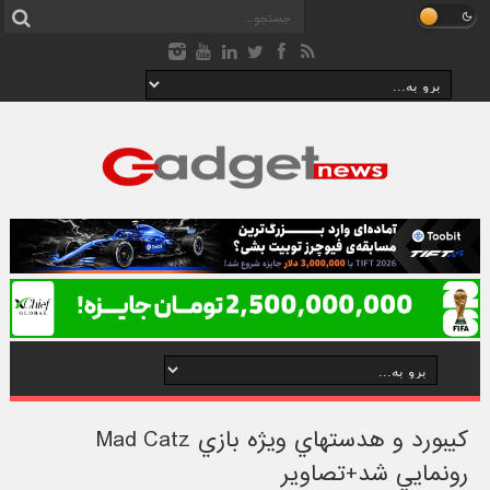
کيبورد و هدستهاي ويژه بازي Mad Catz
رونمايي شد+تصاویر