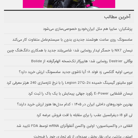
آخرین مطالب
پزشکیان: سایپا هم مثل ایران‌خودرو خصوصی‌سازی می‌شود
سامسونگ روی ساعت هوشمند جدیدی بدون با سیستم‌عامل متفاوت کار می‌کند
نیسان NX7 با حسگر لیدار رونمایی شد؛ شاسی‌بلند جدید با همکاری دانگ‌فنگ چین
بوگاتی Destrier رونمایی شد؛ هایپرکار تک‌نسخه الهام‌گرفته از Bolide
بررسی اولیه گلکسی زد فولد ۸؛ آیا تاشوی جدید سامسونگ ارزش خرید دارد؟
لنوو مانیتور گیمینگ خمیده Legion 27Q-2c را با نرخ تازه‌سازی 240 هرتز معرفی کرد
نیسان قشقایی E-Power رکورد جهانی پیمایش با یک باک را ثبت کرد
بهترین خودروهای داخلی ایران در ۱۴۰۵ ؛ کدام مدل‌ها هنوز ارزش خرید دارند؟
لی اتو i8 دیفرانسیل عقب را برای مقابله با افت فروش عرضه کرد
انقلابی در واکسیناسیون؛ اولین واکسن آنفلوآنزای mRNA توسط FDA تایید شد
استون مارتین برای بقا، بخش عمده‌ای از نام تجاری خود را فروخت