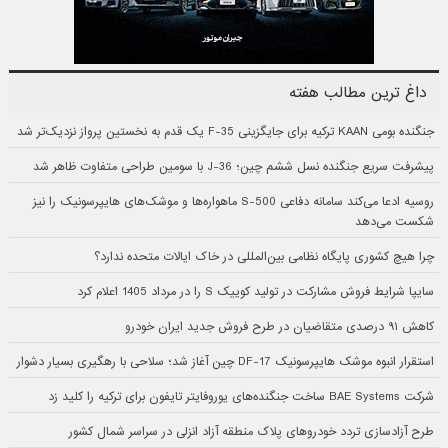
داغ ترین مطالب هفته
جنگنده بومی KAAN ترکیه برای جایگزینی F-35 یک قدم به نخستین پرواز نزدیک‌تر شد
پیشرفت سریع جنگنده نسل ششم چین؛ J-36 با سومین طراحی متفاوت ظاهر شد
روسیه ادعا می‌کند سامانه دفاعی S-500 ماهواره‌ها و موشک‌های هایپرسونیک را نیز
شکست می‌دهد
چرا هیچ کشوری پایگاه نظامی بین‌المللی در خاک ایالات متحده ندارد؟
سایپا شرایط فروش مشارکت در تولید کوییک S را در مرداد 1405 اعلام کرد
کاهش ۹۱ درصدی متقاضیان در طرح فروش جدید ایران خودرو
استقرار انبوه موشک هایپرسونیک DF-17 چین آغاز شد؛ سلاحی با رهگیری بسیار دشوار
شرکت BAE Systems ساخت جنگنده‌های یوروفایتر تایفون برای ترکیه را کلید زد
طرح آزادسازی تردد خودروهای پلاک منطقه آزاد انزلی در سراسر شمال کشور