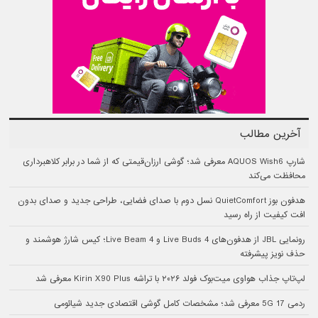
آخرین مطالب
شارپ AQUOS Wish6 معرفی شد؛ گوشی ارزان‌قیمتی که از شما در برابر کلاهبرداری
محافظت می‌کند
هدفون بوز QuietComfort نسل دوم با صدای فضایی، طراحی جدید و صدای بدون
افت کیفیت از راه رسید
رونمایی JBL از هدفون‌های Live Buds 4 و Live Beam 4؛ کیس شارژ هوشمند و
حذف نویز پیشرفته
لپ‌تاپ جذاب هواوی میت‌بوک فولد ۲۰۲۶ با تراشه Kirin X90 Plus معرفی شد
ردمی 17 5G معرفی شد؛ مشخصات کامل گوشی اقتصادی جدید شیائومی