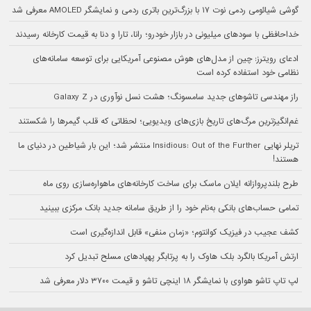
گوشی شیائومی ردمی نوت ۱۷ با بزرگ‌ترین باتری ردمی و نمایشگر AMOLED معرفی شد
خداحافظی با سودهای میلیونی در بازار خودرو؛ رانا، تارا و دنا به قیمت کارخانه رسیدند
ادعای رویترز: چین از مدل‌های هوش مصنوعی آمریکایی برای توسعه سامانه‌های
نظامی خود استفاده کرده است
راز مهندسی تاشوهای جدید سامسونگ؛ هشت نسل نوآوری در Galaxy Z
غم‌انگیزترین مرگ‌های تاریخ بازی‌های ویدیویی؛ لحظاتی که قلب گیمرها را شکستند
تریلر نهایی Insidious: Out of the Further منتشر شد؛ این بار شیاطین در دنیای ما
هستند!
طرح بلندپروازانه ایلان ماسک برای ساخت کارخانه‌های ماهواره‌سازی روی ماه
تمامی حساب‌های بانکی به‌نام خود را از طریق سامانه جدید بانک مرکزی ببینید
کشف عجیب در فیزیک کوانتوم؛ «زمان منفی» قابل اندازه‌گیری است
ارتش آمریکا بالگرد بلک هاوک را به پرتابگر پهپادهای مسلح تبدیل کرد
لپ تاپ تاشو هواوی با نمایشگر ۱۸ اینچی تاشو و قیمت ۳۷۰۰ دلار معرفی شد