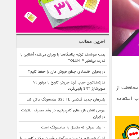
آخرین مطالب
بمب هوشمند ترکیه پناهگاه‌ها را ویران می‌کند؛ آشنایی با
قدرت بی‌نظیر TOLUN-P
در بحران اقتصادی چطور فروش مان را حفظ کنیم؟
قدرتمندترین جیپ گرند چروکی تاریخ با موتور V8
 محافظت از
سوپرشارژ SRT بازمی‌گردد
ب استفاده
رندرهای جدید گلکسی S26 FE سامسونگ فاش شد
بررسی نقش بازی‌های کامپیوتری در رشد مصرف اینترنت
در ایران
۱۰ برند صوتی که متعلق به سامسونگ است
اپلیکیشن‌های اندرویدی چگونه موقعیت مکانی کاربران را