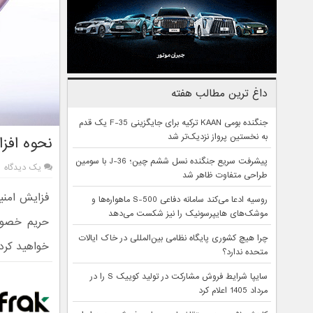
داغ ترین مطالب هفته
جنگنده بومی KAAN ترکیه برای جایگزینی F-35 یک قدم
به نخستین پرواز نزدیک‌تر شد
نحوه افز
پیشرفت سریع جنگنده نسل ششم چین؛ J-36 با سومین
یک دیدگاه
طراحی متفاوت ظاهر شد
فزایش امنی
روسیه ادعا می‌کند سامانه دفاعی S-500 ماهواره‌ها و
موشک‌های هایپرسونیک را نیز شکست می‌دهد
حریم خصوصی
چرا هیچ کشوری پایگاه نظامی بین‌المللی در خاک ایالات
خواهید کرد.
متحده ندارد؟
سایپا شرایط فروش مشارکت در تولید کوییک S را در
مرداد 1405 اعلام کرد