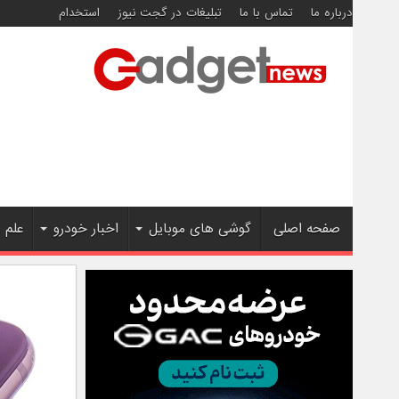
درباره ما
تماس با ما
تبلیغات در گجت نیوز
استخدام
صفحه اصلی
گوشی های موبایل
اخبار خودرو
علم 