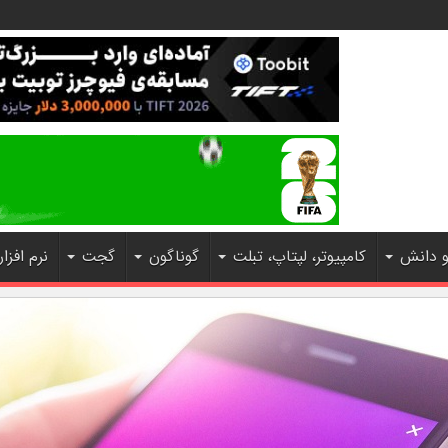
و دانش
کامپیوتر، لپتاپ، تبلت
گوناگون
گجت
نرم افزار