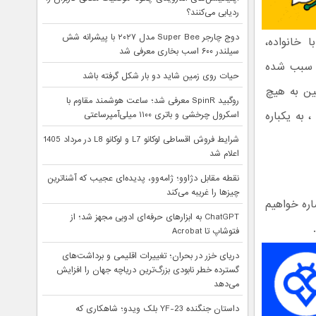
ردیابی می‌کنند؟
دوج چارجر Super Bee مدل ۲۰۲۷ با پیشرانه شش
ا خانواده،
سیلندر ۶۰۰ اسب بخاری معرفی شد
ن سبب شده
حیات روی زمین شاید دو بار شکل گرفته باشد
نین به هیچ
روگبید SpinR معرفی شد؛ ساعت هوشمند مقاوم با
 به یکباره
اسکرول چرخشی و باتری ۱۱۰۰ میلی‌آمپرساعتی
شرایط فروش اقساطی لوکانو L7 و لوکانو L8 در مرداد 1405
اعلام شد
نقطه مقابل دژاوو؛ ژامه‌وو، پدیده‌ای عجیب که آشناترین
چیزها را غریبه می‌کند
ره خواهیم
ChatGPT به ابزارهای حرفه‌ای ادوبی مجهز شد؛ از
فتوشاپ تا Acrobat
دریای خزر در بحران؛ تغییرات اقلیمی و برداشت‌های
گسترده خطر نابودی بزرگ‌ترین دریاچه جهان را افزایش
می‌دهد
داستان جنگنده YF-23 بلک ویدو؛ شاهکاری که