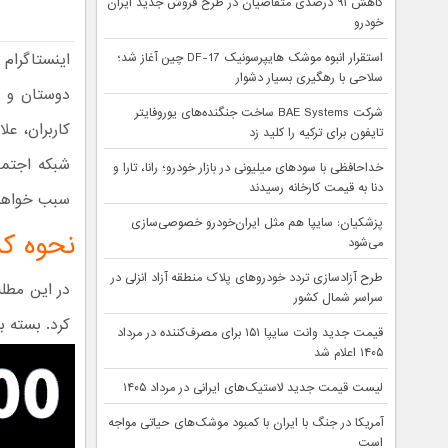
کاهش ۹۱ درصدی متقاضیان در طرح فروش جدید ایران
خودرو
اینستاگرام
استقرار انبوه موشک هایپرسونیک DF-17 چین آغاز شد؛
سلاحی با رهگیری بسیار دشوار
دوستان و د
شرکت BAE Systems ساخت جنگنده‌های یوروفایتر
کاربران، ع
تایفون برای ترکیه را کلید زد
شبکه اجتماع
خداحافظی با سودهای میلیونی در بازار خودرو؛ رانا، تارا و
دنا به قیمت کارخانه رسیدند
سبب خواهد 
پزشکیان: سایپا هم مثل ایران‌خودرو خصوصی‌سازی
نحوه کس
می‌شود
طرح آزادسازی تردد خودروهای پلاک منطقه آزاد انزلی در
در این مطل
سراسر شمال کشور
کرد. بسته ب
قیمت جدید وانت سایپا ۱۵۱ برای مصرف‌کننده در مرداد
۱۴۰۵ اعلام شد
لیست قیمت جدید لاستیک‌های ایرانی در مرداد ۱۴۰۵
آمریکا در جنگ با ایران با کمبود موشک‌های حیاتی مواجه
است