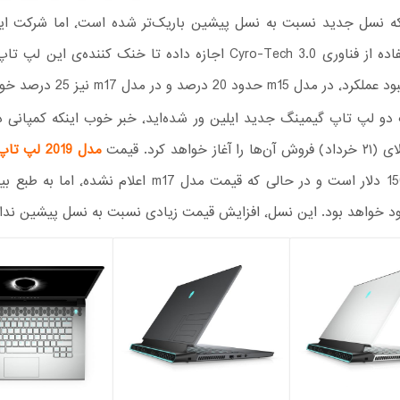
برخلاف اینکه نسل جدید نسبت به نسل پیشین بار
می‌کند استفاده از فناوری Cyro-Tech 3.0 اجازه داده تا خنک کننده‌ی این
رصد و در مدل m17 نیز 25 درصد خواهد بود.
اگر مجذوب دو لپ تاپ گیمینگ جدید ایلین ور شده‌اید٬ خبر خو
دل 1500 دلار است و در حالی که قیمت مدل m17 اع
 نسل٬ افزایش قیمت زیادی نسبت به نسل پیشین نداشته است.