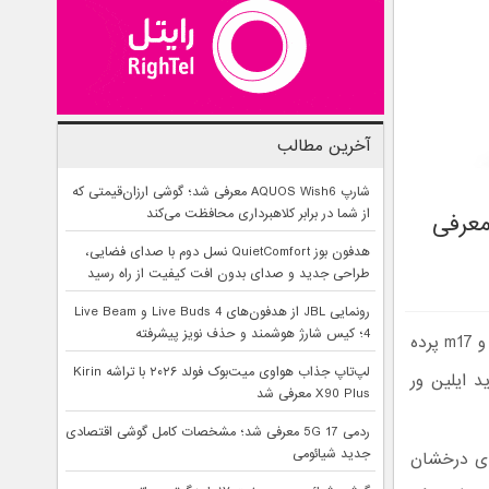
آخرین مطالب
شارپ AQUOS Wish6 معرفی شد؛ گوشی ارزان‌قیمتی که
از شما در برابر کلاهبرداری محافظت می‌کند
اریک‌تر معرفی
هدفون بوز QuietComfort نسل دوم با صدای فضایی،
طراحی جدید و صدای بدون افت کیفیت از راه رسید
رونمایی JBL از هدفون‌های Live Buds 4 و Live Beam
4؛ کیس شارژ هوشمند و حذف نویز پیشرفته
کمپانی دل با حضور در نمایشگاه کامپیوتکس از مدل 2019 لپ تاپ Alienware m15 و m17 پرده
لپ‌تاپ جذاب هواوی میت‌بوک فولد ۲۰۲۶ با تراشه Kirin
گ جدید ایلین ور
X90 Plus معرفی شد
ردمی 17 5G معرفی شد؛ مشخصات کامل گوشی اقتصادی
جدید شیائومی
 عضلانی و نورهای درخشان