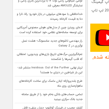
گوشی شیائومی ردمی نوت ۱۷ با بزرگ‌ترین باتری ردمی و
 تاپ گیمینگ
نمایشگر AMOLED معرفی شد
هستید که ظاهر آن بیشتر به لپ تاپ‌های معمولی‌تر شبیه باشد٬ کمپانی دل مدل 2019 لپ تاپ
خداحافظی با سودهای میلیونی در بازار خودرو؛ رانا، تارا و
دنا به قیمت کارخانه رسیدند
ادعای رویترز: چین از مدل‌های هوش مصنوعی آمریکایی
برای توسعه سامانه‌های نظامی خود استفاده کرده است
راز مهندسی تاشوهای جدید سامسونگ؛ هشت نسل
نوآوری در Galaxy Z
غم‌انگیزترین مرگ‌های تاریخ بازی‌های ویدیویی؛ لحظاتی
مدل 2019 لپ تاپ Alienware m15 و m17 باریک‌تر از گذشته شده٬
که قلب گیمرها را شکستند
تریلر نهایی Insidious: Out of the Further منتشر شد؛
این بار شیاطین در دنیای ما هستند!
طرح بلندپروازانه ایلان ماسک برای ساخت کارخانه‌های
ماهواره‌سازی روی ماه
تمامی حساب‌های بانکی به‌نام خود را از طریق سامانه
جدید بانک مرکزی ببینید
کشف عجیب در فیزیک کوانتوم؛ «زمان منفی» قابل