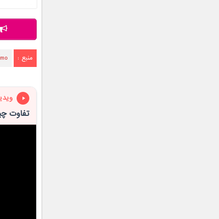
منبع :
zmo
ویدی
تفاوت چی