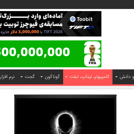
و دانش
کامپیوتر، لپتاپ، تبلت
گوناگون
گجت
نرم افزار