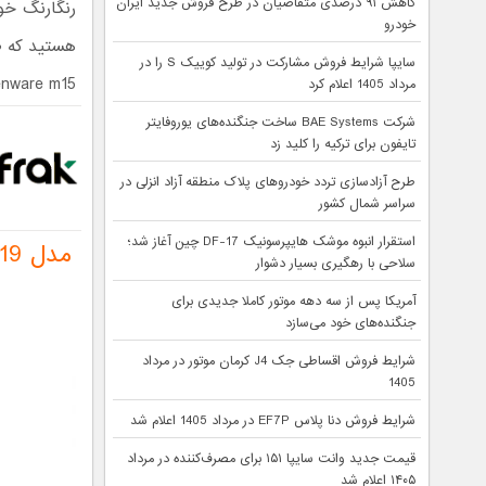
کاهش ۹۱ درصدی متقاضیان در طرح فروش جدید ایران
خودرو
سایپا شرایط فروش مشارکت در تولید کوییک S را در
Alienware m15 و m17 را برای شما معرف
مرداد 1405 اعلام کرد
شرکت BAE Systems ساخت جنگنده‌های یوروفایتر
تایفون برای ترکیه را کلید زد
طرح آزادسازی تردد خودروهای پلاک منطقه آزاد انزلی در
سراسر شمال کشور
استقرار انبوه موشک هایپرسونیک DF-17 چین آغاز شد؛
سلاحی با رهگیری بسیار دشوار
آمریکا پس از سه دهه موتور کاملا جدیدی برای
جنگنده‌های خود می‌سازد
شرایط فروش اقساطی جک J4 کرمان موتور در مرداد
1405
شرایط فروش دنا پلاس EF7P در مرداد 1405 اعلام شد
قیمت جدید وانت سایپا ۱۵۱ برای مصرف‌کننده در مرداد
۱۴۰۵ اعلام شد