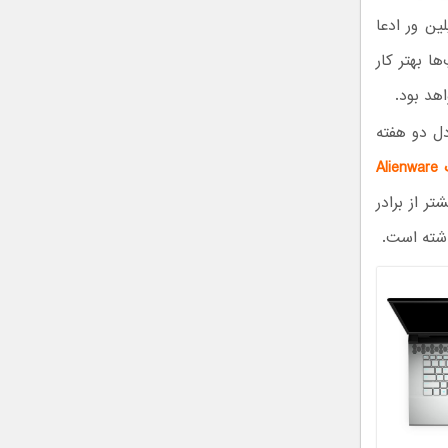
یک‌تر شده است٬ اما شرکت ایلین ور ادعا
 لپ تاپ‌ها بهتر کار
ب اینکه کمپانی دل دو هفته
مدل 2019 لپ تاپ Alienware
لام نشده٬ اما به طبع بیشتر از برادر