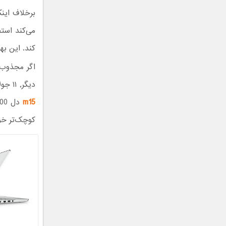
کند. این بهبود عملکرد٬ در مدل m15 حدود 20 د
دیگر٬ ۱۱ جولای (۲۱ خرداد) فروش آن‌ها را آغاز خواهد کرد. قیمت
m15
کوچک‌تر خود خواهد بود. این