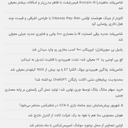
شاسی‌بلند ماهیندرا Scorpio-N فیس‌لیفت با ظاهر مدرن‌تر و امکانات بیشتر معرفی
شد
کاویار از عینک هوشمند لوکس Odyssey Ray-Ban با طراحی اشرافی و قیمت چند
هزار دلاری رونمایی کرد
شاسی‌بلند جدید برقی اسمارت #۱ با معماری ۸۰۰ ولتی و فناوری جدید جیلی معرفی
شد
رامبل بی سوپرشارژر؛ ابرپیکاپ ۹۰۰ اسب بخاری رم وارد میدان شد
اچ پی اومنی پد ۱۲ معرفی شد؛ تبلت هیبریدی با قابلیت تبدیل به لپ‌تاپ
شاسی‌بلند پلاگین هیبریدی بیوک الکترا E7 با برد بیش از 1600 کیلومتر معرفی شد
محدودیت پیام‌های متنی اکانت رایگان ChatGPT برداشته شد!
خرید سهام سانگ‌ یانگ توسط چری نهایی شد؛ تولید نسل آتی رکستون بر پایه معماری
چینی
۵ شهریور پیش‌نمایش نیم ساعته بازی GTA 6 در نتفلیکس منتشر می‌شود!
هوش مصنوعی متا هم با نفوذ به یک شرکت ثالث از کنترل خارج شد
اولین تصاویر از محل برخورد موشک اسپیس‌ایکس با ماه منتشر شد