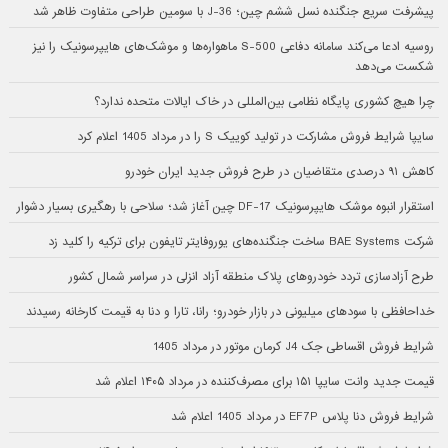
پیشرفت سریع جنگنده نسل ششم چین؛ J-36 با سومین طراحی متفاوت ظاهر شد
روسیه ادعا می‌کند سامانه دفاعی S-500 ماهواره‌ها و موشک‌های هایپرسونیک را نیز
شکست می‌دهد
چرا هیچ کشوری پایگاه نظامی بین‌المللی در خاک ایالات متحده ندارد؟
سایپا شرایط فروش مشارکت در تولید کوییک S را در مرداد 1405 اعلام کرد
کاهش ۹۱ درصدی متقاضیان در طرح فروش جدید ایران خودرو
استقرار انبوه موشک هایپرسونیک DF-17 چین آغاز شد؛ سلاحی با رهگیری بسیار دشوار
شرکت BAE Systems ساخت جنگنده‌های یوروفایتر تایفون برای ترکیه را کلید زد
طرح آزادسازی تردد خودروهای پلاک منطقه آزاد انزلی در سراسر شمال کشور
خداحافظی با سودهای میلیونی در بازار خودرو؛ رانا، تارا و دنا به قیمت کارخانه رسیدند
شرایط فروش اقساطی جک J4 کرمان موتور در مرداد 1405
قیمت جدید وانت سایپا ۱۵۱ برای مصرف‌کننده در مرداد ۱۴۰۵ اعلام شد
شرایط فروش دنا پلاس EF7P در مرداد 1405 اعلام شد