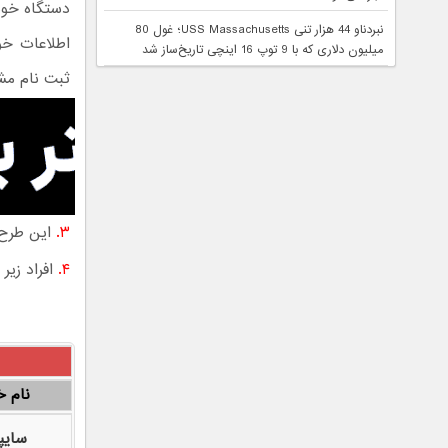
دستگاه خودر
نبردناو 44 هزار تنی USS Massachusetts؛ غول 80
اطلاعات خو
میلیون دلاری که با 9 توپ 16 اینچی تاریخ‌ساز شد
ثبت نام مش
۳.
این طرح 
۴.
افراد زیر ۱۸ سال قادر به ثبت نام نخواهند بود.
نام خ
سایپا ۱