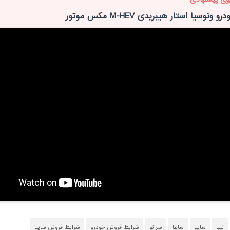
ونوسیا استار هیبریدی M-HEV مکس موتور
تیبا
سایپا
ساینا
سراتو
شرایط فروش خودرو
شرایط فروش سایپا