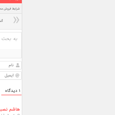
شرایط فروش محص
آت
۱
دیدگاه
هاشم نصب