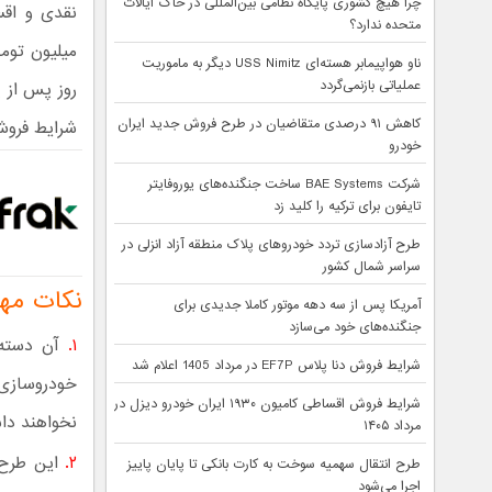
چرا هیچ کشوری پایگاه نظامی بین‌المللی در خاک ایالات
متحده ندارد؟
ناو هواپیمابر هسته‌ای USS Nimitz دیگر به ماموریت
عملیاتی بازنمی‌گردد
روز پس از 
کاهش ۹۱ درصدی متقاضیان در طرح فروش جدید ایران
شرایط فروش سایپا ب
خودرو
شرکت BAE Systems ساخت جنگنده‌های یوروفایتر
تایفون برای ترکیه را کلید زد
طرح آزادسازی تردد خودروهای پلاک منطقه آزاد انزلی در
سراسر شمال کشور
نکات مهم
آمریکا پس از سه دهه موتور کاملا جدیدی برای
جنگنده‌های خود می‌سازد
۱.‌
شرایط فروش دنا پلاس EF7P در مرداد 1405 اعلام شد
خودروسازی 
شرایط فروش اقساطی کامیون ۱۹۳۰ ایران خودرو دیزل در
نخواهند دا
مرداد ۱۴۰۵
۲.
این طرح 
طرح انتقال سهمیه سوخت به کارت بانکی تا پایان پاییز
اجرا می‌شود