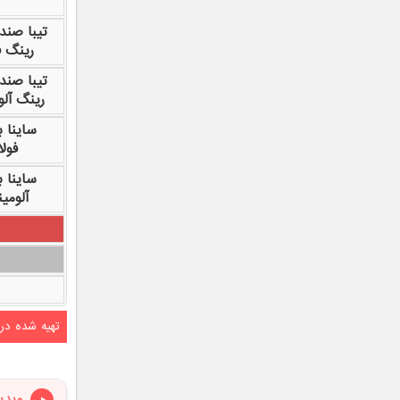
تیبا صندو
رینگ ف
تیبا صندو
رینگ آلو
ساینا ب
فول
ساینا ب
آلومی
تهیه شده در
ویدی