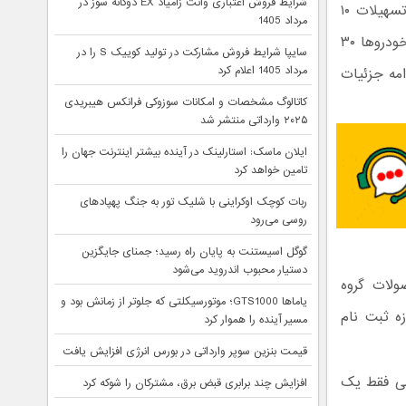
شرایط فروش اعتباری وانت زامیاد EX دوگانه سوز در
نقدی و اقساطی به مشتریان عرضه می‌کند. مشتریان در طرح فروش اقساطی از تسهیلات ۱۰
مرداد 1405
میلیون تومانی با بازپرداخت ۳ چک ماهه بهره‌مند خواهند شد. موعد تحویل این خودروها ۳۰
سایپا شرایط فروش مشارکت در تولید کوییک S را در
مرداد 1405 اعلام کرد
امه جزئیات
کاتالوگ مشخصات و امکانات سوزوکی فرانکس هیبریدی
۲۰۲۵ وارداتی منتشر شد
ایلان ماسک: استارلینک در آینده بیشتر اینترنت جهان را
تامین خواهد کرد
ربات کوچک اوکراینی با شلیک تور به جنگ پهپادهای
روسی می‌رود
گوگل اسیستنت به پایان راه رسید؛ جمنای جایگزین
دستیار محبوب اندروید می‌شود
یکی از محصولات گروه
یاماها GTS1000؛ موتورسیکلتی که جلوتر از زمانش بود و
ه ثبت نام
مسیر آینده را هموار کرد
قیمت بنزین سوپر وارداتی در بورس انرژی افزایش یافت
لی فقط یک
افزایش چند برابری قبض برق، مشترکان را شوکه کرد