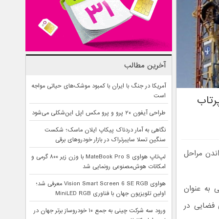
آخرین مطالب
آمریکا در جنگ با ایران با کمبود موشک‌های حیاتی مواجه
است
 در سال ۹۸ به فضا پرتاب
طراحی آیفون ۲۰ پرو و پرو مکس اپل این‌شکلی می‌شود
نگاهی به آمار دردناک پیکاپ ایلان ماسک؛ شکست
سنگین تسلا سایبرتراک در بازار خودروهای برقی
ر حال گذراندن مراحل
لپ‌تاپ هواوی MateBook Pro S با وزن زیر ۸۰۰ گرمی و
امکانات هوش‌مصنوعی رونمایی شد
هواوی Vision Smart Screen 6 SE RGB معرفی شد؛
 به عنوان
اولین تلویزیون جهان با فناوری MiniLED RGB
 فضایی در
ورود سه شرکت چینی به جمع ۱۰ خودروساز برتر جهان در