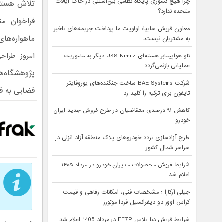
چرا هیچ کشوری پایگاه نظامی بین‌المللی در خاک ایالات
تلاش هستیم
متحده ندارد؟
فراخوان من
معاون فروش سایپا: اولویت ما پرداخت جریمه‌های تاخیر
ماهواره‌های
به مشتریان نیست!
امروز طراح
ناو هواپیمابر هسته‌ای USS Nimitz دیگر به ماموریت
عملیاتی بازنمی‌گردد
پژوهشگاه‌ها
شرکت BAE Systems ساخت جنگنده‌های یوروفایتر
فضایی به ف
تایفون برای ترکیه را کلید زد
کاهش ۹۱ درصدی متقاضیان در طرح فروش جدید ایران
خودرو
طرح آزادسازی تردد خودروهای پلاک منطقه آزاد انزلی در
سراسر شمال کشور
شرایط فروش محصولات مدیران خودرو در مرداد ۱۴۰۵
اعلام شد
جیلی آزکارا ؛ مشخصات فنی، امکانات رفاهی و قیمت
کراس اوور دو دیفرانسیل فردا موتورز
شرایط فروش دنا پلاس EF7P در مرداد 1405 اعلام شد