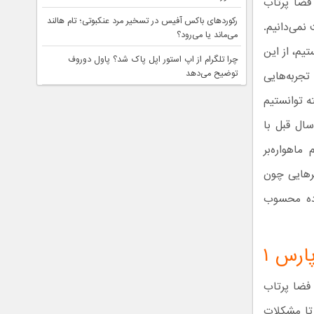
فضا پرتاب
رکوردهای باکس آفیس در تسخیر مرد عنکبوتی؛ تام هالند
 نمی‌دانیم.
می‌ماند یا می‌رود؟
یم، از این
چرا تلگرام از اپ استور اپل پاک شد؟ پاول دوروف
توضیح می‌دهد
تجربه‌هایی
ه توانستیم
الی سال قبل با
هم ماهواره‌بر
ارامترهایی چون
اده محسوب
 فضا پرتاب
 تا مشکلات