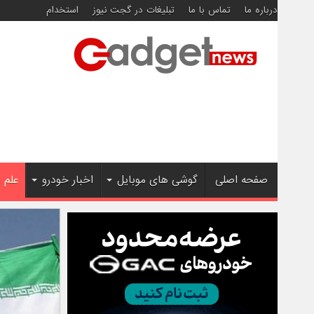
درباره ما
تماس با ما
تبلیغات در گجت نیوز
استخدام
صفحه اصلی
گوشی های موبایل
اخبار خودرو
علم 