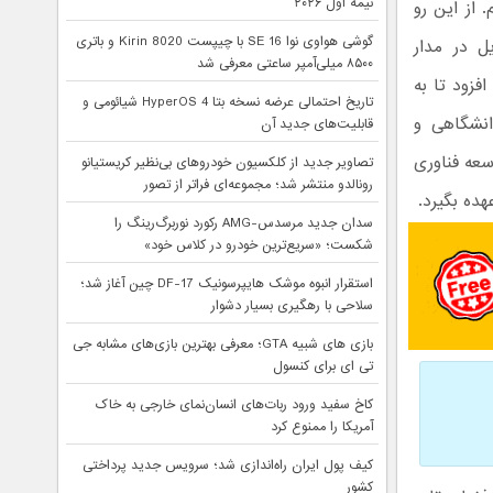
نیمه اول ۲۰۲۶
از این رو
گوشی هواوی نوا 16 SE با چیپست Kirin 8020 و باتری
ل در مدار
۸۵۰۰ میلی‌آمپر ساعتی معرفی شد
فزود تا به
تاریخ احتمالی عرضه نسخه بتا HyperOS 4 شیائومی و
انشگاهی و
قابلیت‌های جدید آن
سعه فناوری
تصاویر جدید از کلکسیون خودروهای بی‌نظیر کریستیانو
رونالدو منتشر شد؛ مجموعه‌ای فراتر از تصور
عهده بگیرد.
سدان جدید مرسدس-AMG رکورد نوربرگ‌رینگ را
شکست؛ «سریع‌ترین خودرو در کلاس خود»
استقرار انبوه موشک هایپرسونیک DF-17 چین آغاز شد؛
سلاحی با رهگیری بسیار دشوار
بازی های شبیه GTA؛ معرفی بهترین بازی‌های مشابه جی
تی ای برای کنسول
کاخ سفید ورود ربات‌های انسان‌نمای خارجی به خاک
آمریکا را ممنوع کرد
کیف پول ایران راه‌اندازی شد؛ سرویس جدید پرداختی
کشور