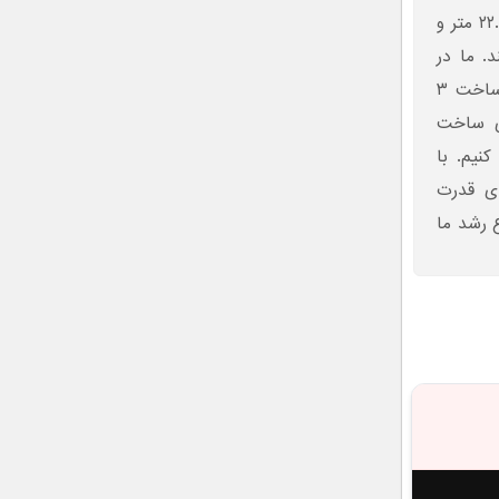
را تولید کنیم. از این رو ماهواره سنجی ظفر با قدرت تفکیک تصاویر ۲۲.۵ متر و
ستند. ما در
وضعیت فعلی به این توان دست پیدا کردیم که سال ۱۳۸۵ قرارداد ساخت ۳
رای ساخت
صاویر ۱۰۰۰ متر منعقد کنیم. با
ی قدرت
موضوع رشد ما