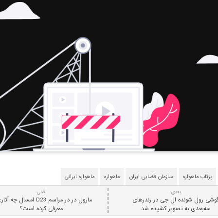
پرتاب ماهواره
سازمان فضایی ایران
ماهواره
ماهواره ایرانی
بعدی:
قبلی
وشی رول شونده ال جی در رندرهای
مارول در در مراسم D23 امسال چه 
سه‌بعدی به تصویر کشیده شد
معرفی کرده است؟