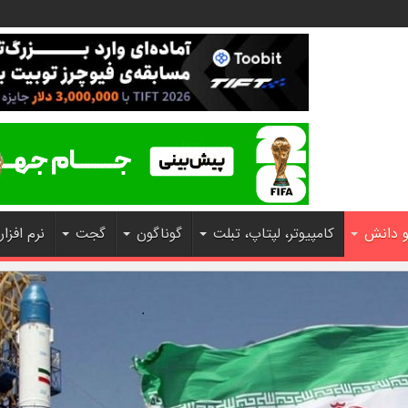
و دانش
کامپیوتر، لپتاپ، تبلت
گوناگون
گجت
نرم افزار