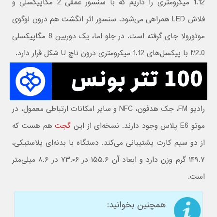
1.12 میکرومتری را داریم که با سنسور عمقی 2 مگاپیکسلی و
فلاش LED همراهی می‌شود. سنسور اثر انگشت هم درون لوگوی
موتورولا جای گرفته است. در جلو اما، یک دوربین 8 مگاپیکسلی
f/2.0 با پیکسل‌های 1.12 میکرومتری درون ناچ U شکل قرار دارد.
رادیو FM، جک هدفون، NFC و سایر امکانات ارتباطی معمول، در
موتو E6 پلاس وجود دارند. نسخه‌ای از این
گجت
هم هست که
از دو سیم کارت پشتیبانی می‌کند. دستگاه با بدنه‌ای پلاستیکی،
۱۴۹.۷ گرم وزن دارد و ابعاد آن ۱۵۵.۶ در ۷۳.۰۶ در ۸.۶ میلی‌متر
است.
همچنین بخوانید: