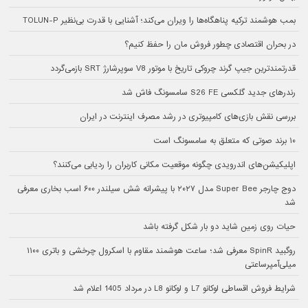
بمب هوشمند ترکیه پناهگاه‌ها را ویران می‌کند؛ آشنایی با قدرت بی‌نظیر TOLUN-P
در بحران اقتصادی چطور فروش مان را حفظ کنیم؟
قدرتمندترین جیپ گرند چروکی تاریخ با موتور V8 سوپرشارژ SRT بازمی‌گردد
رندرهای جدید گلکسی S26 FE سامسونگ فاش شد
بررسی نقش بازی‌های کامپیوتری در رشد مصرف اینترنت در ایران
۱۰ برند صوتی که متعلق به سامسونگ است
اپلیکیشن‌های اندرویدی چگونه موقعیت مکانی کاربران را ردیابی می‌کنند؟
دوج چارجر Super Bee مدل ۲۰۲۷ با پیشرانه شش سیلندر ۶۰۰ اسب بخاری معرفی
شد
حیات روی زمین شاید دو بار شکل گرفته باشد
روگبید SpinR معرفی شد؛ ساعت هوشمند مقاوم با اسکرول چرخشی و باتری ۱۱۰۰
میلی‌آمپرساعتی
شرایط فروش اقساطی لوکانو L7 و لوکانو L8 در مرداد 1405 اعلام شد