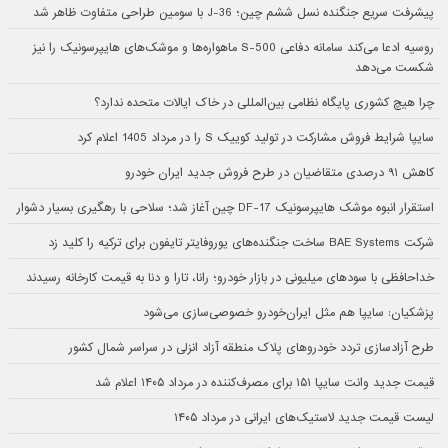
پیشرفت سریع جنگنده نسل ششم چین؛ J-36 با سومین طراحی متفاوت ظاهر شد
روسیه ادعا می‌کند سامانه دفاعی S-500 ماهواره‌ها و موشک‌های هایپرسونیک را نیز
شکست می‌دهد
چرا هیچ کشوری پایگاه نظامی بین‌المللی در خاک ایالات متحده ندارد؟
سایپا شرایط فروش مشارکت در تولید کوییک S را در مرداد 1405 اعلام کرد
کاهش ۹۱ درصدی متقاضیان در طرح فروش جدید ایران خودرو
استقرار انبوه موشک هایپرسونیک DF-17 چین آغاز شد؛ سلاحی با رهگیری بسیار دشوار
شرکت BAE Systems ساخت جنگنده‌های یوروفایتر تایفون برای ترکیه را کلید زد
خداحافظی با سودهای میلیونی در بازار خودرو؛ رانا، تارا و دنا به قیمت کارخانه رسیدند
پزشکیان: سایپا هم مثل ایران‌خودرو خصوصی‌سازی می‌شود
طرح آزادسازی تردد خودروهای پلاک منطقه آزاد انزلی در سراسر شمال کشور
قیمت جدید وانت سایپا ۱۵۱ برای مصرف‌کننده در مرداد ۱۴۰۵ اعلام شد
لیست قیمت جدید لاستیک‌های ایرانی در مرداد ۱۴۰۵