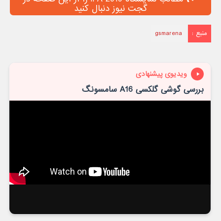
گجت نیوز دنبال کنید
منبع :
gsmarena
ویدیوی پیشنهادی
بررسی گوشی گلکسی A16 سامسونگ