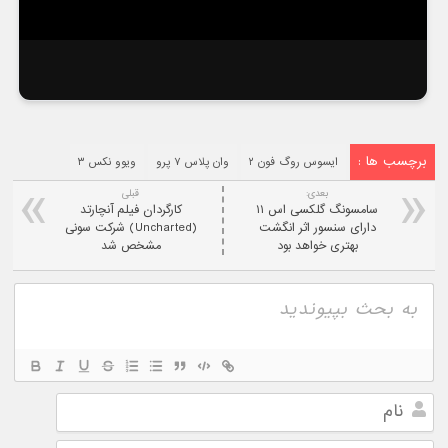
برچسب ها :
ایسوس روگ فون ۲
وان پلاس ۷ پرو
ویوو نکس ۳
بعدی:
قبلی
سامسونگ گلکسی اس ۱۱
کارگردان فیلم آنچارتد
دارای سنسور اثر انگشت
(Uncharted) شرکت سونی
بهتری خواهد بود
مشخص شد
نام
ایمیل