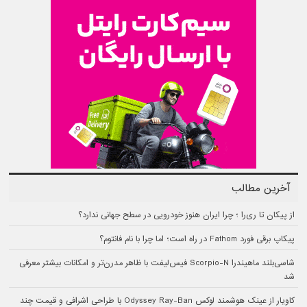
آخرین مطالب
از پیکان تا ری‌را ؛ چرا ایران هنوز خودرویی در سطح جهانی ندارد؟
پیکاپ برقی فورد Fathom در راه است؛ اما چرا با نام فانتوم؟
شاسی‌بلند ماهیندرا Scorpio-N فیس‌لیفت با ظاهر مدرن‌تر و امکانات بیشتر معرفی
شد
کاویار از عینک هوشمند لوکس Odyssey Ray-Ban با طراحی اشرافی و قیمت چند