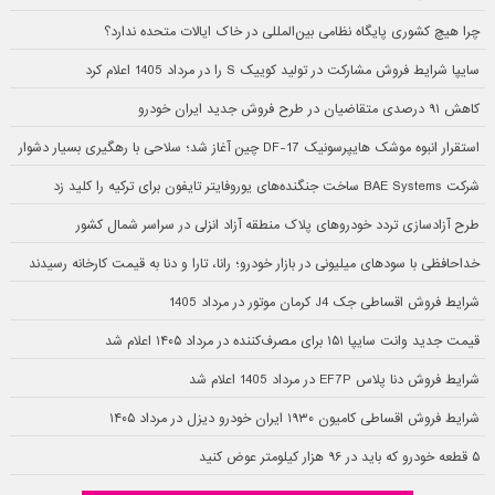
چرا هیچ کشوری پایگاه نظامی بین‌المللی در خاک ایالات متحده ندارد؟
سایپا شرایط فروش مشارکت در تولید کوییک S را در مرداد 1405 اعلام کرد
کاهش ۹۱ درصدی متقاضیان در طرح فروش جدید ایران خودرو
استقرار انبوه موشک هایپرسونیک DF-17 چین آغاز شد؛ سلاحی با رهگیری بسیار دشوار
شرکت BAE Systems ساخت جنگنده‌های یوروفایتر تایفون برای ترکیه را کلید زد
طرح آزادسازی تردد خودروهای پلاک منطقه آزاد انزلی در سراسر شمال کشور
خداحافظی با سودهای میلیونی در بازار خودرو؛ رانا، تارا و دنا به قیمت کارخانه رسیدند
شرایط فروش اقساطی جک J4 کرمان موتور در مرداد 1405
قیمت جدید وانت سایپا ۱۵۱ برای مصرف‌کننده در مرداد ۱۴۰۵ اعلام شد
شرایط فروش دنا پلاس EF7P در مرداد 1405 اعلام شد
شرایط فروش اقساطی کامیون ۱۹۳۰ ایران خودرو دیزل در مرداد ۱۴۰۵
۵ قطعه خودرو که باید در ۹۶ هزار کیلومتر عوض کنید