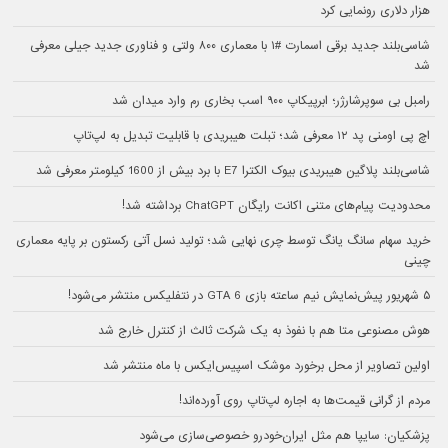
هزار دلاری رونمایی کرد
شاسی‌بلند جدید برقی اسمارت #۱ با معماری ۸۰۰ ولتی و فناوری جدید جیلی معرفی
شد
رامبل بی سوپرشارژر؛ ابرپیکاپ ۹۰۰ اسب بخاری رم وارد میدان شد
اچ پی اومنی پد ۱۲ معرفی شد؛ تبلت هیبریدی با قابلیت تبدیل به لپ‌تاپ
شاسی‌بلند پلاگین هیبریدی بیوک الکترا E7 با برد بیش از 1600 کیلومتر معرفی شد
محدودیت پیام‌های متنی اکانت رایگان ChatGPT برداشته شد!
خرید سهام سانگ‌ یانگ توسط چری نهایی شد؛ تولید نسل آتی رکستون بر پایه معماری
چینی
۵ شهریور پیش‌نمایش نیم ساعته بازی GTA 6 در نتفلیکس منتشر می‌شود!
هوش مصنوعی متا هم با نفوذ به یک شرکت ثالث از کنترل خارج شد
اولین تصاویر از محل برخورد موشک اسپیس‌ایکس با ماه منتشر شد
مردم از گرانی قیمت‌ها به اجاره لپ‌تاپ روی آورده‌اند!
پزشکیان: سایپا هم مثل ایران‌خودرو خصوصی‌سازی می‌شود