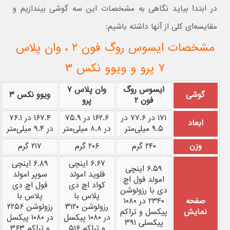
در ابتدا بیاید نگاهی به مشخصات این سه گوشی بیندازیم و
مقایسه‌ای کلی از آنها داشته باشیم:
مشخصات ایسوس روگ فون ۲ ، وان پلاس
۷ پرو و ویوو نکس ۳
ایسوس روگ
وان پلاس ۷
گوشی
ویوو نکس ۳
فون ۲
پرو
۱۷۱ در ۷۷.۶ در
۱۶۲.۶ در ۷۵.۹
۱۶۷.۴ در ۷۶.۱
ابعاد
۹.۵ میلی‌متر
در ۸.۸ میلی‌متر
در ۹.۴ میلی‌متر
وزن
۲۴۰ گرم
۲۰۶ گرم
۲۱۷ گرم
۶.۶۷ اینچی
۶.۸۹ اینچی
۶.۵۹ اینچی
فلوید امولد
سوپر امولد
امولد فول اچ
کواد اچ دی
فول اچ دی
دی با رزولوشن
پلاس با
پلاس با
صفحه
۲۳۴۰ در ۱۰۸۰
رزولوشن ۳۱۲۰
رزولوشن ۲۲۵۶
نمایش
پیکسل و تراکم
در ۱۰۸۰ پیکسل
در ۱۰۸۰ پیکسل
پیکسلی ۳۹۱
و تراکم ۵۱۶
و تراکم ۳۶۳